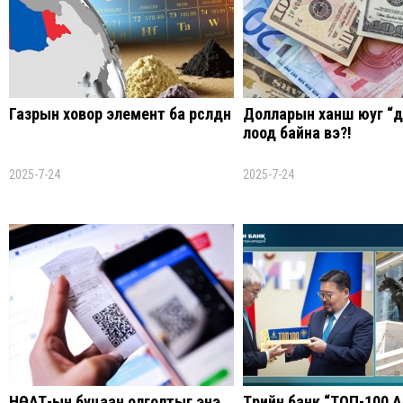
Газрын ховор элемент ба өрсөлдөөн
Долларын ханш юуг “д
лоод байна вэ?!
2025-7-24
2025-7-24
НӨАТ-ын буцаан олголтыг энэ
Төрийн банк “ТОП-100 