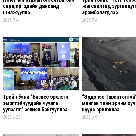
сард иргэдийн дансанд
жагсаалтад зургаадуг
шилжүүлнэ
эрэмбэлэгдлээ
2025-7-4
2025-7-4
Төрийн банк “Бизнес эрхлэгч
“Эрдэнэс Тавантолгой“
эмэгтэйчүүдийн чуулга
мянган тонн эрчим хүч
уулзалт” зохион байгууллаа
нүүрс арилжлаа
2025-6-20
2025-6-9