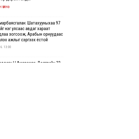
 өмнө
марбаясгалан: Шатахууныхаа 97
йг нэг улсаас авдаг хараат
длаа зогсоож, Арабын орнуудаас
үүлэх ажлыг сэргээх ёстой
 6. 13:00
лдагч Н.Амарзаяа: Дэлгүүрийн 32
дастай өрийн дэвтэр долоо
гт л дүүрдэг
 6. 12:47
2 шатахууны нийлүүлэлт
алтгүй үргэлжилж байна
 6. 12:23
гийн цахим бүртгэл энэ сарын 17-
с эхэлнэ