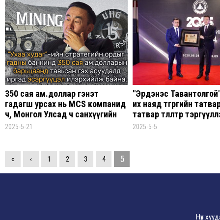
350 сая ам.доллар гэнэт
"Эрдэнэс Тавантолгой"
гадагш урсах нь MCS компанид
их наяд төгрөгийн татвар
ч, Монгол Улсад ч санхүүгийн
татвар төлөлтөөрөө тэргүүл
ноцтой доргилт авчирна
2025-5-21
2025-5-5
5
«
‹
1
2
3
4
Нүүр хуу