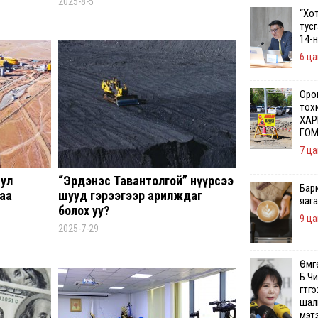
2025-8-5
“Хо
тус
14-
6 ца
Орон
тох
ХАР
ГОМ
7 ца
сул
“Эрдэнэс Тавантолгой” нүүрсээ
Бар
аа
шууд гэрээгээр арилждаг
яаг
болох уу?
9 ца
2025-7-29
Өмг
Б.Чи
гүтг
шалг
мэт