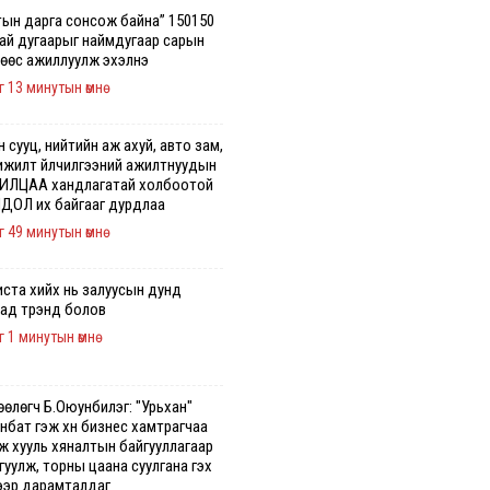
тын дарга сонсож байна” 150150
гай дугаарыг наймдугаар сарын
нөөс ажиллуулж эхэлнэ
г 13 минутын өмнө
 сууц, нийтийн аж ахуй, авто зам,
ижилт үйлчилгээний ажилтнуудын
ИЛЦАА хандлагатай холбоотой
ДОЛ их байгааг дурдлаа
г 49 минутын өмнө
иста хийх нь залуусын дунд
аад трэнд болов
г 1 минутын өмнө
өөлөгч Б.Оюунбилэг: "Урьхан"
нбат гэж хүн бизнес хамтрагчаа
эж хууль хяналтын байгууллагаар
уулж, торны цаана суулгана гэх
ээр дарамталдаг