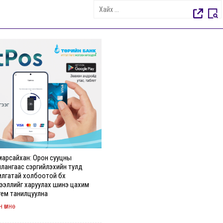
марсайхан: Орон сууцны
илангаас сэргийлэхийн тулд
илгатай холбоотой бүх
ээллийг харуулах шинэ цахим
тем танилцуулна
 өмнө