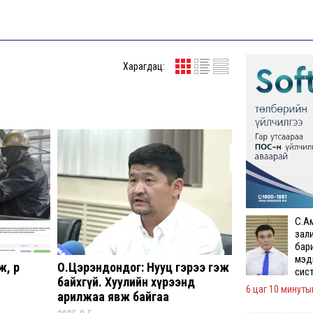
Харагдац:
С.А
зал
бар
мэд
, өр
О.Цэрэндондог: Нууц гэрээ гэж
сис
байхгүй. Хуулийн хүрээнд
6 цаг 10 минутын
арилжаа явж байгаа