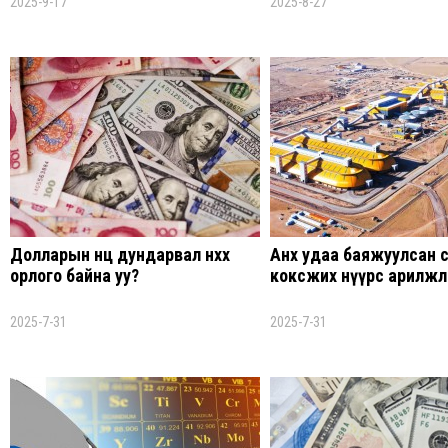
2025-9-17
2025-8-27
Долларын нөөц дундарвал нөхөх
Анх удаа баяжуулсан 
орлого байна уу?
коксжих нүүрс арилжл
2025-7-31
2025-7-31