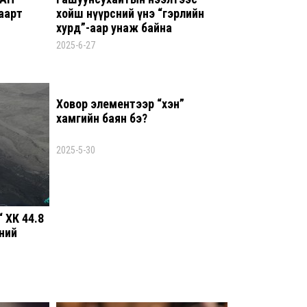
8 сар
аарт
хойш нүүрсний үнэ “гэрлийн
хурд”-аар унаж байна
2025-6-27
Үндс
үнд
М.Н
хар
Ховор элементээр “хэн”
8 сар
хамгийн баян бэ?
Неф
2025-5-30
тат
битү
8 сар
 ХК 44.8
I х
ний
сары
бор
хөн
8 сар