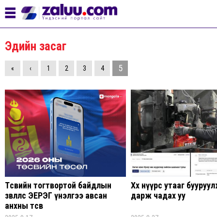
Эдийн засаг
5
«
‹
1
2
3
4
Төсвийн тогтвортой байдлын
Хөх нүүрс утааг бууруулж
зөвлөлөөс ЭЕРЭГ үнэлгээ авсан
дарж чадах уу
анхны төсөв