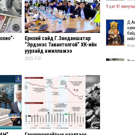
9 цаг 41 минутын
Д.А
хуви
бай
охио”-
Ерөнхий сайд Г.Занданшатар
нийл
“Эрдэнэс Тавантолгой” ХК-ийн
8 сар
уурхайд ажиллажээ
2025-7-21
Худа
хуу
хоно
8 сар
АИ-9
таср
8 сар
I ан
ноо
ААН”
Гашуунсухайтын нээлтээс