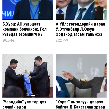
Б.Хурц: АН хувьцаат
А.Үйлстөгөлдөрийн дараа
компани болчихож. Гол
У.Отгонбаяр Л.Оюун-
хувьцаа эзэмшигч нь
Эрдэнэд агсам тавьжээ
"Женко"
2026-4-9
2026-4-9
"Үеэлүүдийн" улс төр дэх
“Хэрэг” нь халуун дээрээ
сүүлчийн өдрүүд
байгаа Д.Баясгалан хүрээд