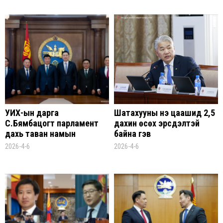
УИХ-ын дарга
Шатахууны үнэ цаашид 2,5
С.Бямбацогт парламент
дахин өсөх эрсдэлтэй
дахь таван намын
байна гэв
удирдлагатай уулзлаа
2026-4-6
2026-4-6