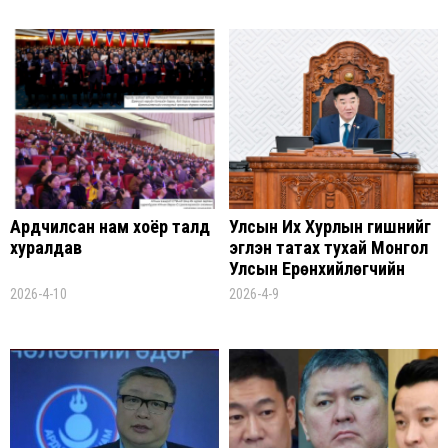
хийсэн
хийсэн
Ардчилсан нам хоёр талд
Улсын Их Хурлын гишүүнийг
хуралдав
эгүүлэн татах тухай Монгол
Улсын Ерөнхийлөгчийн
санаачилсан хуулийн
2026-4-10
2026-4-9
төслийг хэлэлцэх, эсэх
хэлэлцүүлгийг явууллаа