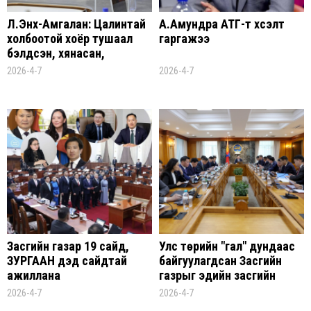
Л.Энх-Амгалан: Цалинтай
А.Амундра АТГ-т хүсэлт
холбоотой хоёр тушаал
гаргажээ
бэлдсэн, хянасан,
зөвшөөрсөн бүх хүнд
2026-4-7
2026-4-7
хариуцлага тооцно
Засгийн газар 19 сайд,
Улс төрийн "гал" дундаас
ЗУРГААН дэд сайдтай
байгуулагдсан Засгийн
ажиллана
газрыг эдийн засгийн
хүндхэн сорилтууд хүлээж
2026-4-7
2026-4-7
байна