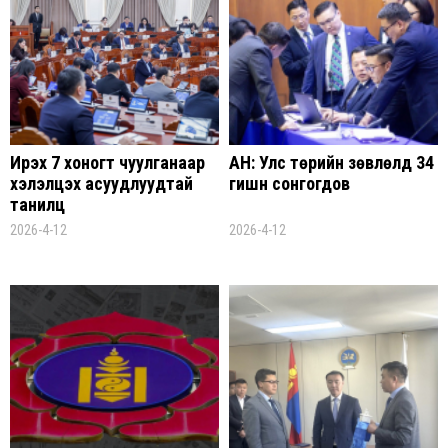
Ирэх 7 хоногт чуулганаар
АН: Улс төрийн зөвлөлд 34
хэлэлцэх асуудлуудтай
гишүүн сонгогдов
танилц
2026-4-12
2026-4-12