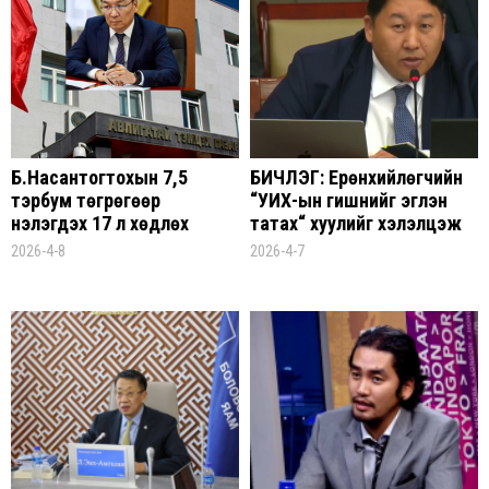
Б.Насантогтохын 7,5
БИЧЛЭГ: Ерөнхийлөгчийн
тэрбум төгрөгөөр
“УИХ-ын гишүүнийг эгүүлэн
үнэлэгдэх 17 үл хөдлөх
татах“ хуулийг хэлэлцэж
хөрөнгө, гурван тээврийн
байна
2026-4-8
2026-4-7
хэрэгслийг битүүмжилсэн
гэв