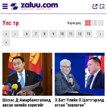
Улс төр
Харагдац:
«
‹
6
7
8
9
10
11
12
13
›
...
...
»
Шүүхээс Д.Амарбаясгаланд
Э.Бат-Үүлийн О.Цогтгэрэлд
авсан хилийн хоригийг
өгсөн "зөвлөгөө"