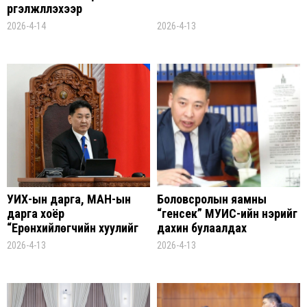
үргэлжлүүлэхээр
шийдвэрлэжээ
2026-4-14
2026-4-13
УИХ-ын дарга, МАН-ын
Боловсролын яамны
дарга хоёр
“генсек” МУИС-ийн нэрийг
“Ерөнхийлөгчийн хуулийг
дахин булаалдах
дэмж” гэж гишүүдийг
боломжийг МҮИС-д
2026-4-13
2026-4-13
шахжээ, хариуд нь...
гаргаж өгчээ