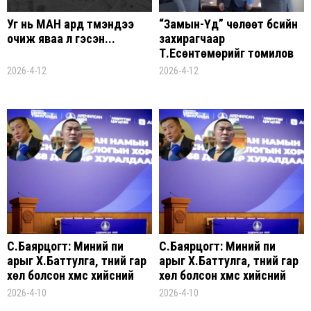
Уг нь МАН ард түмэндээ
“Замын-Үүд” чөлөөт бүсийн
очиж яваа л гэсэн...
захирагчаар
Т.Есөнтөмөрийг томилов
2026-4-12
2026-4-12
С.Баярцогт: Миний пи
С.Баярцогт: Миний пи
арыг Х.Баттулга, түүний гар
арыг Х.Баттулга, түүний гар
хөл болсон хүмүүс хийсний
хөл болсон хүмүүс хийсний
уршгаар намайг шууд
уршгаар намайг шууд
2026-4-10
2026-4-10
яллаж, шоронд хүртэл
яллаж, шоронд хүртэл