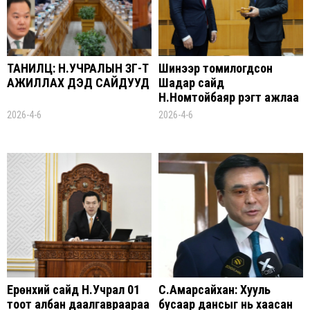
ТАНИЛЦ: Н.УЧРАЛЫН ЗГ-Т
Шинээр томилогдсон
АЖИЛЛАХ ДЭД САЙДУУД
Шадар сайд
Н.Номтойбаяр үүрэгт ажлаа
хүлээн авлаа
2026-4-6
2026-4-6
Ерөнхий сайд Н.Учрал 01
С.Амарсайхан: Хууль
тоот албан даалгавраараа
бусаар дансыг нь хаасан