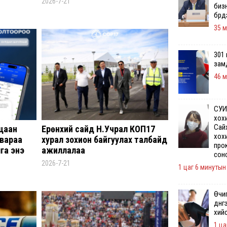
2026-7-21
биз
бүрд
35 м
301
зам
46 м
СУИС
хох
Сай
уцаан
Ерөнхий сайд Н.Учрал КОП17
хохи
твараа
хурал зохион байгуулах талбайд
прок
га энэ
ажиллалаа
сон
илнэ
2026-7-21
1 цаг 6 минутын 
Өчи
дүн
хийс
1 ца