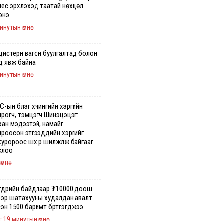
нес эрхлэхэд таатай нөхцөл
энэ
инутын өмнө
 цистерн вагон буулгалтад болон
д явж байна
инутын өмнө
-ын бүлэг хүчингийн хэргийн
ирогч, тэмцэгч Шинэцэцэг:
хан мэдээтэй, намайг
роосон этгээдүүдийн хэргийг
уророос шүүх рүү шилжүүлж байгааг
слоо
өмнө
гдрийн байдлаар ₮10000 доош
гээр шатахууны худалдан авалт
эн 1500 баримт бүртгэгджээ
г 19 минутын өмнө