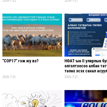
2026-7-22
2026-7-21
"COP17" гэж юу вэ?
НӨАТ-ын II улирлын б
олголтоосоо албан та
төлөх эсэх санал асуул
сарын 20-23-нд үргэлж
2026-7-21
2026-7-21