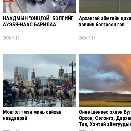
НААДМЫН "ОНЦГОЙ" БЭЛГИЙГ
Архангай аймгийн цах
АҮЭБЯ-НААС БАРИЛАА
хэвийн болгосон гэв
2026-7-16
2026-7-15
Монгол түмэн минь сайхан
Өнөө шөнөөс эхлэн Бул
наадаарай
Орхон, Сэлэнгэ, Дарха
Төв, Хэнтий аймгууды
усархаг, дуу цахилгаа