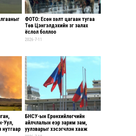
Өмг
Б.Чи
гүтг
илгааныг
ФОТО: Есөн хөлт цагаан тугаа
шалг
Төв Цэнгэлдэхийн зүг залах
мэт
ёслол боллоо
8 сар 6. 13:24
2026-7-11
Д.А
хуви
бай
нийл
8 сар
Худа
хуу
хоно
8 сар
ган,
БНСУ-ын Ерөнхийлөгчийн
н-Уул,
айлчлалын үеэр зарим зам,
АИ-9
н нутгаар
уулзварыг хэсэгчлэн хааж
таср
нтай
зохицуулна
8 сар