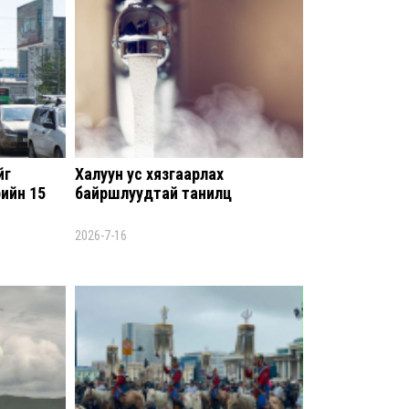
бар
мэд
сис
8 сар 6. 16:54
“Хо
тус
14-
8 сар
йг
Халуун ус хязгаарлах
ийн 15
байршлуудтай танилц
Орон
тох
2026-7-16
ХАР
ГОМ
8 сар
Бар
яаг
8 сар