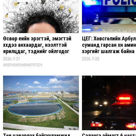
Өсвөр үеийн эрэгтэй, эмэгтэй
ЦЕГ: Хөвсгөлийн Арбул
хүүхдээ анхаардаг, нээлттэй
суманд гарсан хүн ами
ярилцдаг, тэднийг ойлгодог
хэргийг шалгаж байна
байхыг зөвлөлөө
2026-7-21
2026-7-20
400256365b9db8d707224
Төв цэвэрлэх байгууламжид
Сэлэнгэ аймагт 6 наста