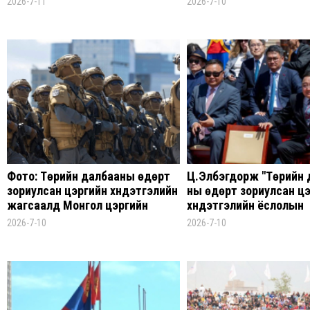
2026-7-11
2026-7-10
аадар бороо орно
Фото: Төрийн далбааны өдөрт
Ц.Элбэгдорж "Төрийн 
зориулсан цэргийн хүндэтгэлийн
ны өдөрт зориулсан ц
жагсаалд Монгол цэргийн
хүндэтгэлийн ёслолын
хүрээний алба хаагчид болон XIII
жагсаалыг үзэв
2026-7-10
2026-7-10
зууны монгол цэргийн өмсгөл,
хэрэгсэлтэй оролцлоо