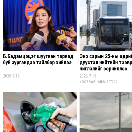
Б.Бадамцэцэг шуугиан тариад
Энэ сарын 25-ны өдри
буй зургандаа тайлбар хийлээ
дуустал нийтийн тээвр
чиглэлийг өөрчиллөө
2026-7-16
2026-7-16
400256365b9db8d707224