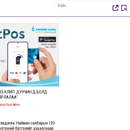
Э КЛИП: ДУУЧИН Д.БОЛД
ЯРЛАЛАА"
инутын өмнө
үрэвдагва: Найман салбарын 103
илгээний бүртгэлийг цуцалснаар