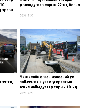
үлдл
 10
долоодугаар сарын 22-нд болно
 хүрсэн
3 ца
чээ
2026-7-20
Энэ
5,20
3 ца
Б.С
шин
биз
3 ца
Эрэ
Чингисийн өргөн чөлөөний ус
 хутга,
зайлуулах шугам угсралтын
3 ца
ажил наймдугаар сарын 10-нд
дуусна гэж мэдээллээ
2026-7-20
С.А
зал