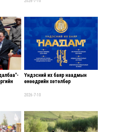
2026-7-10
I ан
ноо
8 сар
Үндс
үнд
М.Н
хар
8 сар
далбаа"-
Үндэсний их баяр наадмын
эргийн
өнөөдрийн хөтөлбөр
Неф
тат
2026-7-10
битү
8 сар
I х
сары