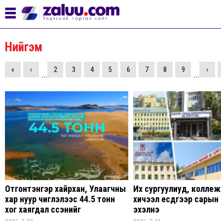
Нийгэм
«
‹
2
3
4
5
6
7
8
9
›
...
...
Отгонтэнгэр хайрхан, Улаагчны
Их сургуулиуд, колле
хар нуур чиглэлээс 44.5 тонн
хичээл есдүгээр сарын
хог хаягдал үүссэнийг
эхэлнэ
цэвэрлэжээ