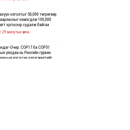
хуун олголтыг 50,000 төгрөгөөр
аарласныг нэмэгдүүлж 100,000
өгт хүргэхээр судалж байгаа
г 29 минутын өмнө
андаг-Очир: COP17 ба COP31
ын уялдаа нь Риогийн гурван
венцын нэгдсэн хэрэгжилтийг
улах чухал алхам болно
г 23 минутын өмнө
ын хөдөлгөөнд оролцож байх
ээ ноцтой зөрчил гаргасан жолооч
 хариуцлага тооцож, ажлаас нь
өөлжээ
г 1 минутын өмнө
слэлийн цэцэрлэгт хамрагдах I
ны бүртгэл эхлэхэд ГУРАВ хоног