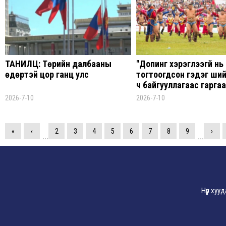
ТАНИЛЦ: Төрийн далбааны
"Допинг хэрэглээгүй нь
өдөртэй цор ганц улс
тогтоогдсон гэдэг ши
ч байгууллагаас гаргааг
тиймээс өмнөх байгуу
2026-7-10
2026-7-10
гаргасан шийдвэр хүчи
байна"
«
‹
2
3
4
5
6
7
8
9
›
...
...
Нүүр хуу