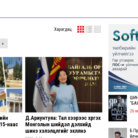
Харагдац:
»
ШИН
"БА
26 м
жийн
Д.Ариунтуяа: Тал хээрээс хүргэх
 15-наас
Монголын шийдэл дэлхийд
шинэ хэлэлцүүлгийг эхлүүлнэ
Б.П
үйлч