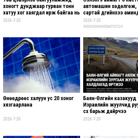
хоногт дунджаар гурван тонн
автомашин хөдөлгөж,
хатуу хог хаягдал ирж байгаа нь
сартай дүүгийнхээ аминд
эрсдэл дагуулж байна
харамсалтай хэрэг гар
2026-7-20
2026-7-20
400256365b9db8d707224
Өнөөдрөөс халуун ус 20 хоног
Баян-Өлгийн казакууд
хязгаарлана
Израилийн жуулчид руу
сүх барьж дайрчээ
2026-7-20
2026-7-20