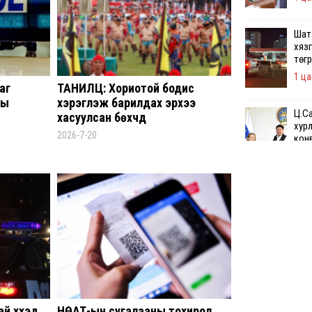
Шата
хязг
төгр
1 ца
аг
ТАНИЛЦ: Хориотой бодис
ны
хэрэглэж барилдах эрхээ
Ц.С
хасуулсан бөхчүүд
хурл
2026-7-20
кон
ахи
2 ца
Зам
үед
Б-д
чөл
3 ца
Ний
й хүүхэд
НӨАТ-ын сугалааны тохирол
шат