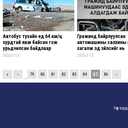
Автобус тухайн үед 64 км/ц
Гражинд байрлуулсан
хурдтай явж байсан гэж
автомашины салхины 
урьдчилсан байдлаар
хагалж эд зүйлсийг нь
мэдээлэл өгөөд байна
хулгайлжээ
2025-3-13
2025-3-13
85
«
‹
79
80
81
82
83
84
86
›
...
Нүүр хуу