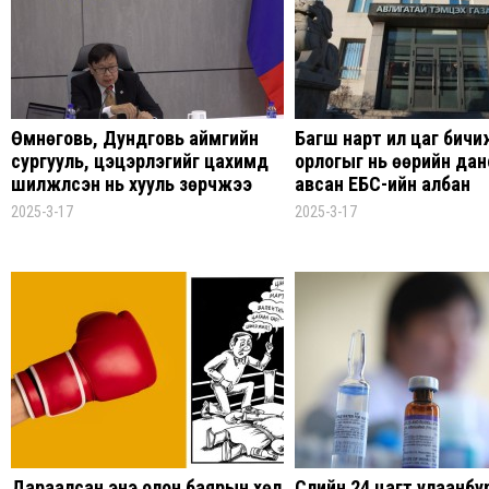
Өмнөговь, Дундговь аймгийн
Багш нарт илүү цаг бичи
сургууль, цэцэрлэгийг цахимд
орлогыг нь өөрийн да
шилжүүлсэн нь хууль зөрчжээ
авсан ЕБС-ийн албан
тушаалтны хэргийг шүү
2025-3-17
2025-3-17
шилжүүлжээ
Дараалсан энэ олон баярын хөл
Сүүлийн 24 цагт улаанбу