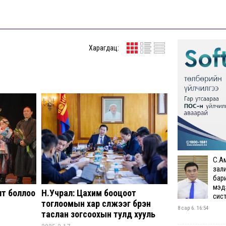
Харагдац:
С.А
зал
бар
мэд
лт боллоо
Н.Учрал: Цахим бооцоот
сис
тоглоомын хар сүлжээг бүрэн
8 сар 6. 16:54
таслан зогсоохын тулд хууль
эрх зүйн шаардлагатай бүх арга