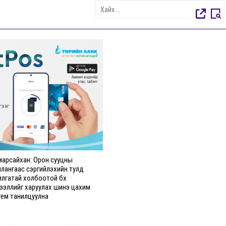
марсайхан: Орон сууцны
илангаас сэргийлэхийн тулд
илгатай холбоотой бүх
ээллийг харуулах шинэ цахим
тем танилцуулна