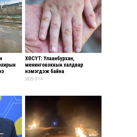
бар
хам
8 сар
Оюу
хүрт
төл
8 сар
н
ХӨСҮТ: Улаанбурхан,
охирын
менингококкын халдвар
ХЗД
Авли
ээ
нэмэгдэж байна
ний
2025-3-14
зори
бүхи
8 сар 5. 14:13
Шат
л ав
хан
8 сар