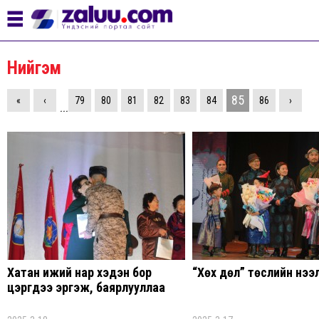
Нийгэм
85
«
‹
79
80
81
82
83
84
86
›
...
Хатан ижий нар хэдэн бор
“Хөх дөл” төслийн нээ
цэргүүдээ эргэж, баярлууллаа