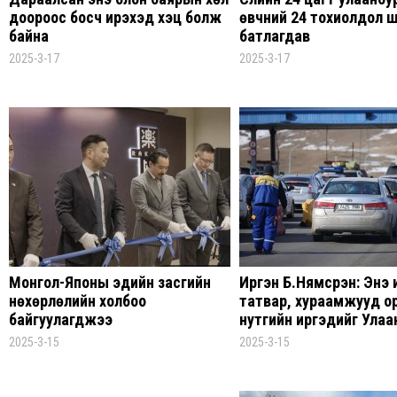
доороос босч ирэхэд хэцүү болж
өвчний 24 тохиолдол 
байна
батлагдав
2025-3-17
2025-3-17
Монгол-Японы эдийн засгийн
Иргэн Б.Нямсүрэн: Энэ 
нөхөрлөлийн холбоо
татвар, хураамжууд о
байгуулагджээ
нутгийн иргэдийг Ула
явган яв гэснээс ялгаа
2025-3-15
2025-3-15