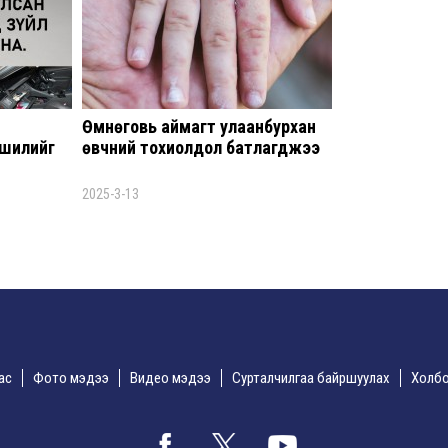
гүйц
эзэ
зог
авч
8 сар 5. 11:28
Өмнөговь аймагт улаанбурхан
ЗГ-
шилийг
өвчний тохиолдол батлагджээ
санх
чуул
8 сар
2025-3-13
Мон
эсэр
гэж ү
8 сар
Толг
хол
дас
Фото мэдээ
Видео мэдээ
Сурталчилгаа байршуулах
Холбо
хэс
8 сар 