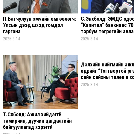
П.Батчулуун эмчийн өмгөөлөгч:
С.Энхболд: ЭМДС одо
Улсын дээд шүүхэд гомдол
“Капитал” банкнаас 70
гаргана
тэрбум төгрөгийн авла
2025-3-14
2025-3-14
Дэлхийн нийгмийн аж
өдрийг “Тогтвортой үр
сайн сайхны төлөө үе 
эв нэгдлийг бэхжүүлэхүй
2025-3-14
дор тэмдэглэнэ
Т.Сүхболд: Ажил хийдэггүй
тамирчин, дуучин цагдаагийн
байгууллагад хэрэггүй