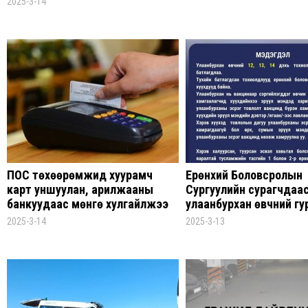
2025-3-14
ПОС төхөөрөмжид хуурамч
Ерөнхий Боловсролын
карт уншуулан, арилжааны
Сургуулийн сурагчдаа
банкуудаас мөнгө хулгайлжээ
улаанбурхан өвчний гу
тохиолдол батлагджэ
2025-3-14
2025-3-13