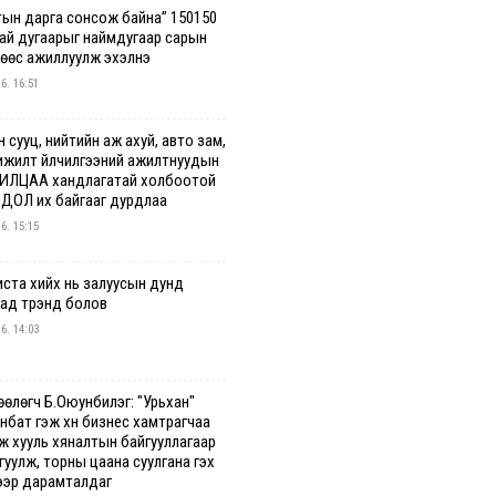
тын дарга сонсож байна” 150150
гай дугаарыг наймдугаар сарын
нөөс ажиллуулж эхэлнэ
 6. 16:51
 сууц, нийтийн аж ахуй, авто зам,
ижилт үйлчилгээний ажилтнуудын
ИЛЦАА хандлагатай холбоотой
ДОЛ их байгааг дурдлаа
 6. 15:15
иста хийх нь залуусын дунд
аад трэнд болов
 6. 14:03
өөлөгч Б.Оюунбилэг: "Урьхан"
нбат гэж хүн бизнес хамтрагчаа
эж хууль хяналтын байгууллагаар
уулж, торны цаана суулгана гэх
ээр дарамталдаг