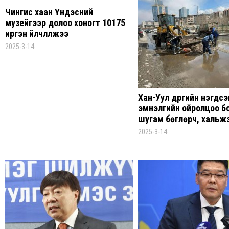
Чингис хаан Үндэсний
музейгээр долоо хоногт 10175
иргэн үйлчлүүлжээ
2025-3-14
Хан-Уул дүүргийн нэгдсэ
эмнэлгийн ойролцоо б
шугам бөглөрч, хальж
2025-3-14