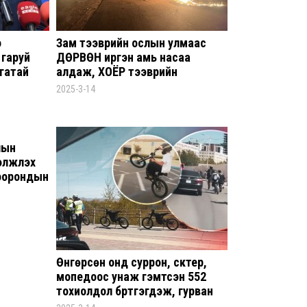
Ц.Бу
итг
хуга
о
Зам тээврийн ослын улмаас
 гаруй
ДӨРВӨН иргэн амь насаа
8 сар
гатай
алдаж, ХОЁР тээврийн
хэрэгсэл шатжээ
2025-3-14
Бар
зор
8 сар
лын
гэлжлэх
Монг
хоорондын
АИ-
” уриан
8 сар
Jade
дол
Өнгөрсөн онд суррон, скүүтер,
гэрэ
Тав
мопедоос унаж гэмтсэн 552
үйл
тохиолдол бүртгэгдэж, гурван
эхлү
хүн амь насаа алджээ