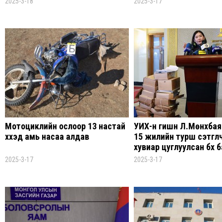
2025-3-18
2025-3-17
Мотоциклийн ослоор 13 настай
УИХ-н гишүүн Л.Мөнхбая
хүүхэд амь насаа алдав
15 жилийн турш сэтгүүл
хувиар цуглуулсан бүх 
би авчирсан
2025-3-17
2025-3-17