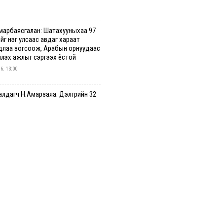
марбаясгалан: Шатахууныхаа 97
йг нэг улсаас авдаг хараат
длаа зогсоож, Арабын орнуудаас
үүлэх ажлыг сэргээх ёстой
 6. 13:00
лдагч Н.Амарзаяа: Дэлгүүрийн 32
дастай өрийн дэвтэр долоо
гт л дүүрдэг
 6. 12:47
2 шатахууны нийлүүлэлт
алтгүй үргэлжилж байна
 6. 12:23
гийн цахим бүртгэл энэ сарын 17-
с эхэлнэ