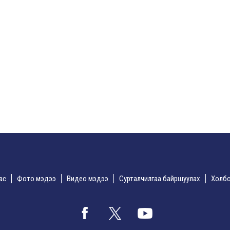
дас
Фото мэдээ
Видео мэдээ
Сурталчилгаа байршуулах
Холбо