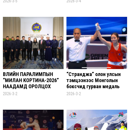
2026-3-5
2026-3-4
ӨВЛИЙН ПАРАЛИМПЫН
“Странджа” олон улсын
“МИЛАН КОРТИНА-2026”
тэмцээнээс Монголын
НААДАМД ОРОЛЦОХ
боксчид гурван медаль
МОНГОЛЫН БАГ
хүртлээ
2026-3-2
2026-3-2
ТАМИРЧДЫГ ҮДЭХ ЁСЛОЛ
БОЛЛОО