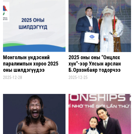
Монголын үндэсний
2025 оны оны "Онцлох
паралимпын хороо 2025
хүн"-ээр Улсын арслан
оны шилдэгүүдээ
Б.Орхонбаяр тодорчээ
шалгарууллаа
2025-12-28
2025-12-25