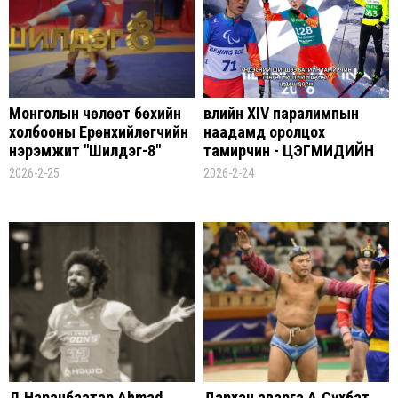
Монголын чөлөөт бөхийн
Өвлийн XIV паралимпын
холбооны Ерөнхийлөгчийн
наадамд оролцох
нэрэмжит "Шилдэг-8"
тамирчин - ЦЭГМИДИЙН
тэмцээн ирэх сарын 4,5-
ДАШДОРЖ
2026-2-25
2026-2-24
ны өдрүүдэд Эрдэнэт
хотод болно
Л.Наранбаатар Ahmad
Дархан аварга А.Сүхбат,