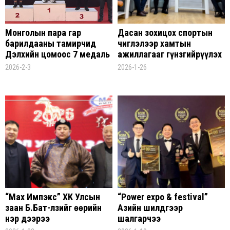
Монголын пара гар
Дасан зохицох спортын
барилдааны тамирчид
чиглэлээр хамтын
Дэлхийн цомоос 7 медаль
ажиллагааг гүнзгийрүүлэх
хүртлээ
асуудлаар уулзалт зохион
2026-2-3
2026-1-26
байгуулагдлаа
“Мах Импэкс” ХК Улсын
“Power expo & festival”
заан Б.Бат-Өлзийг өөрийн
Азийн шилдгээр
нэр дээрээ
шалгарчээ
барилдуулахаар болжээ