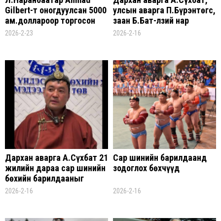
Gilbert-т оногдуулсан 5000
улсын аварга П.Бүрэнтөгс,
ам.доллароор торгосон
заан Б.Бат-Өлзий нар
торгуулийн шийдвэрээ
НЭГИЙН ДАВААНД уналаа
2026-2-23
2026-2-16
цуцаллаа
Дархан аварга А.Сүхбат 21
Сар шинийн барилдаанд
жилийн дараа сар шинийн
зодоглох бөхчүүд
бөхийн барилдааныг
магнайлна
2026-2-16
2026-2-16