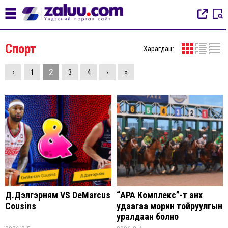
Спорт
Харагдац:
2
‹
1
3
4
›
»
Д.Дэлгэрням VS DeMarcus
“АРА Комплекс”-т анх
Cousins
удаагаа морин тойруулгын
уралдаан болно