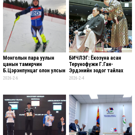
Монголын пара уулын
БИЧЛЭГ: Ёкозүна асан
цанын тамирчин
Терүнофүжи Г.Ган-
Б.Цэрэнпунцаг олон улсын
Эрдэнийн зодог тайлах
тэмцээнээс алт, мөнгө
ёслол
2026-2-6
2026-2-4
хүртжээ