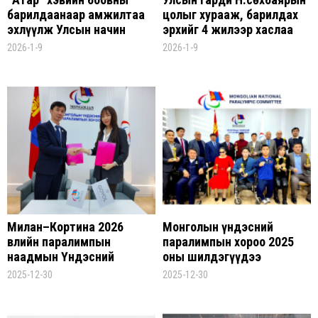
барилдаанаар амжилтаа
цолыг хурааж, барилдах
эхлүүлж Улсын начин
эрхийг 4 жилээр хаслаа
цолтон болсон бөхчүүд
2026-1-9
2026-1-9
Милан–Кортина 2026
Монголын үндэсний
Өвлийн паралимпын
паралимпын хороо 2025
наадмын Үндэсний
оны шилдэгүүдээ
шигшээ багийн ёслолын
шалгарууллаа
2025-12-30
2025-12-30
хувцсыг "Гоёл Кашмер"
ХХК урлана