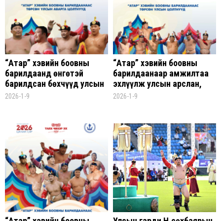
“Атар” хэвийн боовны
“Атар” хэвийн боовны
барилдаанд өнгөтэй
барилдаанаар амжилтаа
барилдсан бөхчүүд улсын
эхлүүлж улсын арслан,
аварга цол хүртдэг
гарьд, заан, харцага
2026-1-9
2026-1-9
цолтон болсон бөхчүүд
“Атар” хэвийн боовны
Улсын гарди Н.Өсөхбаярын