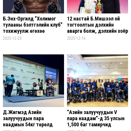
Б.Энх-Оргилд ”Холимог
12 настай Б.Мишээл ой
тулааны бэлтгэлийн клуб”
тогтоолтын дэлхийн
тохижуулж өгөхөө
аварга болж, дэлхийн хоёр
амлажээ
рекорд тогтоож Олон
2025-12-23
2025-12-16
улсын мастер цол хүртлээ
Д.Жигмэд Азийн
“Азийн залуучуудын V
залуучуудын пара
пара наадам”-д 35 улсын
наадмын 54кг төрөлд
1,500 баг тамирчид
148кг өргөж алтан
өрсөлдөнө