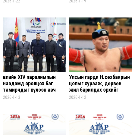
2026-1-22
2026-1-19
Өвлийн XIV паралимпын
Улсын гарди Н.Өсөхбаярын
наадамд оролцох баг
цолыг хурааж, дөрвөн
тамирчдыг хүлээн авч
жил барилдах эрхийг
уулзлаа
хасах шийдвэр гарчээ
2026-1-13
2026-1-12