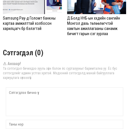
Samsung Pay-д Голомт банкны
Д.Болд НҮБ-ын хүүхдийн сангийн
картаа амжилттай холбосон
Монгол дахь төлөөлөгчтэй
харилцагч бүр бэлэгтэй
хамтын ажиллагааны санамж
бичигт гарын үсэг зурлаа
Сэтгэгдэл (0)
⚠ Анхаар!
Та сэтгэгдэл бичихдээ хууль зүйн болон ёс суртахууныг баримтална уу. Ёс бус
сэтгэгдлийг админ устгах эрхтэй. Мэдээний сэтгэгдэлд манай байгууллага
хариуцлага хүлээхгүй.