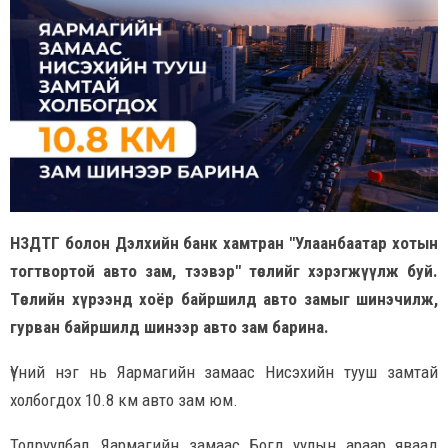
НЗДТГ болон Дэлхийн банк хамтран "Улаанбаатар хотын
тогтвортой авто зам, тээвэр" төслийг хэрэгжүүлж буй.
Төслийн хүрээнд хоёр байршилд авто замыг шинэчилж,
гурван байршилд шинээр авто зам барина.
Үүний нэг нь Яармагийн замаас Нисэхийн тууш замтай
холбогдох 10.8 км авто зам юм.
Тодруулбал, Яармагийн замаас Богд уулын араар яваад