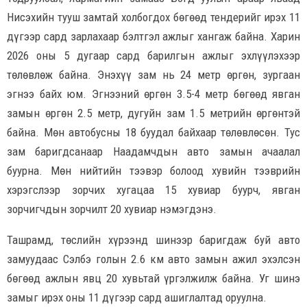
Нисэхийн тууш замтай холбогдох бөгөөд тендерийг ирэх 11
дүгээр сард зарлахаар бэлтгэл ажлыг хангаж байна. Харин
2026 оны 5 дугаар сард барилгын ажлыг эхлүүлэхээр
төлөвлөж байна. Энэхүү зам нь 24 метр өргөн, зургаан
эгнээ байх юм. Эгнээний өргөн 3.5-4 метр бөгөөд явган
замын өргөн 2.5 метр, дугуйн зам 1.5 метрийн өргөнтэй
байна. Мөн автобусны 18 буудал байхаар төлөвлөсөн. Тус
зам баригдсанаар Наадамчдын авто замын ачаалал
буурна. Мөн нийтийн тээвэр болоод хувийн тээврийн
хэрэгслээр зорчих хугацаа 15 хувиар буурч, явган
зорчигчдын зорчилт 20 хувиар нэмэгдэнэ.
Ташрамд, төслийн хүрээнд шинээр баригдаж буй авто
замуудаас Сэлбэ голын 2.6 км авто замын ажил эхэлсэн
бөгөөд ажлын явц 20 хувьтай үргэлжилж байна. Уг шинэ
замыг ирэх оны 11 дүгээр сард ашиглалтад оруулна.