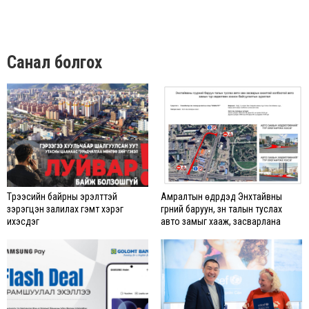
Санал болгох
Түрээсийн байрны эрэлттэй
Амралтын өдрүүдэд Энхтайвны
зэрэгцэн залилах гэмт хэрэг
гүүрний баруун, зүүн талын туслах
ихэсдэг
авто замыг хааж, засварлана