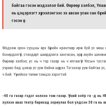
байгаа гэсэн мэдээлэл бий. Өөрөөр хэлбэл, Улаа
нь цэцэрлэгт хүрээлэнгээс эх авсан усан сан бүх
гэсэн үг.
Мэдээж орон сууцны өрх бүрийн крантаар ирж буй ус маш 
бохирдолгүй, стандарт шаардлага хангасан, эрүүл ахуйн шинжил
Өөрөөр хэлбэл, ус нь ч тэр газар нь ч ялгаагүй Улсын тусг
учраас бид цэвэр ус ууж байна шүү дээ.Тэгэхээр ууж байгаа ус
ч бий. Үүнийхээ төлөө тэмцэх хэрэгтэй.
-40 га газар гэдэг нэлээн том газар. Үүний хоёр га -д нь
хүлээн авах театр барихад зориулах бол үлдсэн 38 га нь а