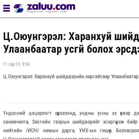
Ц.Оюунгэрэл: Харанхуй шийд
Улаанбаатар усгүй болох эрсд
11 сар 13. 9:54
Ц.Оюунгэрэл: Харанхуй шийдвэрийн харгайгаар Улаанбаатар у
Үндэсний цэцэрлэгт хүрээлэнд, ундны усны эх үүсвэр д
санаачилга, Засгийн газрын шийдвэрийг эсэргүүцэж бай
нийтийн /ИОН/ намын дарга, УИХ-ын гишүүн, Боловсрол