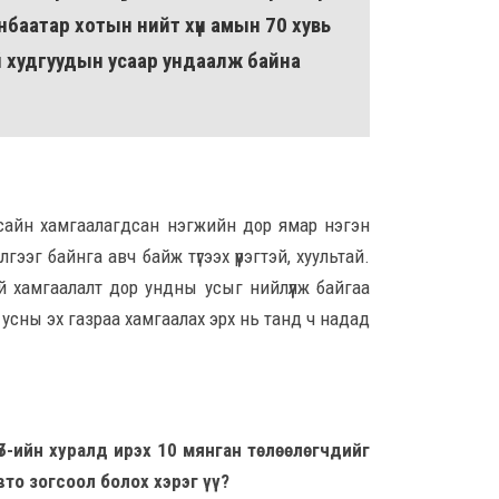
8 сар 6. 13:24
нбаатар хотын нийт хүн амын 70 хувь
ий худгуудын усаар ундаалж байна
Д.А
хуви
бай
ний
8 сар
Худ
сайн хамгаалагдсан нэгжийн дор ямар нэгэн
32 х
хон
гээг байнга авч байж түгээх үүрэгтэй, хуультай.
8 сар
ай хамгаалалт дор ундны усыг нийлүүлж байгаа
, усны эх газраа хамгаалах эрх нь танд ч надад
АИ-
тас
8 сар
 НҮБ-ийн хуралд ирэх 10 мянган төлөөлөгчдийг
I ан
ноо
вто зогсоол болох хэрэг үү?