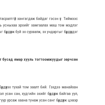
8 сар
асралтгүй хангагдаж байдаг гэсэн үг. Тиймээс
Б.С
103
нь усныхаа эрхийг хамгаалах маш том мэдлэг
эрхлэ
үрдүүлж буй эх сурвалж, эх ундаргыг бүрдүүлдэг
8 сар
Эрэ
8 сар
эт бусад ямар хууль тогтоомжуудыг зөрчсөн
С.А
зал
бар
мэд
үрдүүлэх тухай том заалт бий. Гэхдээ манайхан
сис
8 сар 6. 16:54
 усан сан, худгийн эхийг бүрдүүлж байгаа уул,
гуур урсаж хаана тунаж усан санг бүрдүүлж цэвэр
“Хо