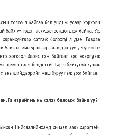
8 сар
Үндс
ахын төлөө л байгаа бол ундны усаар хэрхэвч
үнд
тай байх уу гэдэг асуудал хөндөгдөж байна. Ус,
М.Н
хар
 харанхуйгаар сэтгэж болохгүй л дээ. Газраа
8 сар
й байгаагийн уршгаар өнөөдөр уух усгүй болох
вто зогсоол барих гэж байгааг эрс эсэргүүцэж
Неф
зрыг цементэлж болдоггүй. Тэр ч байтугай хучиж
татв
бит
ээс энэ шийдвэрийг маш буруу гэж үзэж байгаа.
8 сар
I х
сары
ан.Та нэ­рийг нь нь хэлэх боломж байна уу?
бор
хөнд
8 сар
рынхан Нийслэлийнхэнд хичээл заах хэрэгтэй.
А.Ар