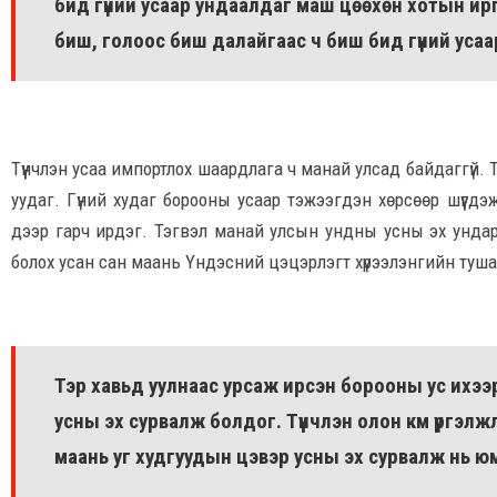
бид гүний усаар ундаалдаг маш цөөхөн хотын ир
биш, голоос биш далайгаас ч биш бид гүний усаа
Түүнчлэн усаа импортлох шаардлага ч манай улсад байдаггүй.
уудаг. Гүний худаг борооны усаар тэжээгдэн хөрсөөр шүүг
дээр гарч ирдэг. Тэгвэл манай улсын ундны усны эх ундар
болох усан сан маань Үндэсний цэцэрлэгт хүрээлэнгийн туша
Тэр хавьд уулнаас урсаж ирсэн борооны ус ихээ
усны эх сурвалж болдог. Түүнчлэн олон км үргэлжл
маань уг худгуудын цэвэр усны эх сурвалж нь ю