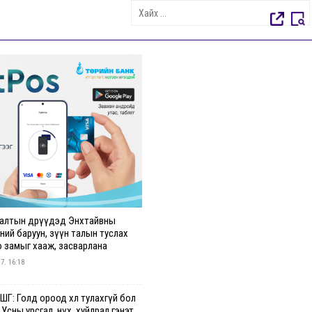
алтын өдрүүдэд Энхтайвны
ний баруун, зүүн талын туслах
о замыг хааж, засварлана
 7. 16:18
Г: Голд ороод хөл тулахгүй бол
 Усны урсгал, нүх, хуйлрал гэнэт