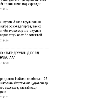
ийг татаж живэхэд хүргэдэг
 7. 15:44
ашпүрэв: Аялал жуулчлалын
чилгээ эрхэлдэг иргэд таних
дгийн хүрээгээр шатахууныг
гаарлалтгүй авах боломжтой
 7. 14:06
Э КЛИП: ДУУЧИН Д.БОЛД
ЯРЛАЛАА"
 7. 13:30
үрэвдагва: Найман салбарын 103
чилгээний бүртгэлийг цуцалснаар
ес эрхлэхэд таатай нөхцөл
дэнэ
 7. 13:21