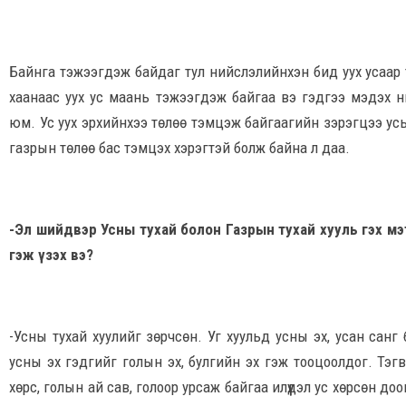
Байнга тэжээгдэж байдаг тул нийслэлийнхэн бид уух усаар т
хаанаас уух ус маань тэжээгдэж байгаа вэ гэдгээ мэдэх 
юм. Ус уух эрхийнхээ төлөө тэмцэж байгаагийн зэрэгцээ усыг б
газрын төлөө бас тэмцэх хэрэгтэй болж байна л даа.
-Эл шийдвэр Усны тухай болон Газрын тухай хууль гэх м
гэж үзэх вэ?
-Усны тухай хуулийг зөрчсөн. Уг хуульд усны эх, усан санг б
усны эх гэдгийг голын эх, булгийн эх гэж тооцоолдог. Тэгвэл
хөрс, голын ай сав, голоор урсаж байгаа илүүдэл ус хөрсөн доо