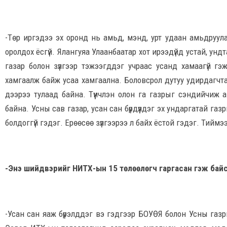
-Төр иргэдээ эх оронд нь амьд, мэнд, урт удаан амьдруул
оролдох ёсгүй. Ялангуяа Улаанбаатар хот ирээдүйд устай, унд
газар болон зүлгээр тэжээгддэг учраас усанд хамаагүй гэж
хамгаалж байж усаа хамгаална. Боловсрол дутуу удирдагчта
дээрээ тулаад байна. Түүнчлэн олон га газрыг сэндийчиж а
байна. Усны сав газар, усан сан бүрдүүлдэг эх ундаргатай га
болдоггүй гэдэг. Ерөөсөө зүлгээрээ л байх ёстой гэдэг. Тийм
-Энэ шийдвэрийг НИТХ-ын 15 тө­лөө­лөгч гаргасан гэж байс
-Усан сан яаж бүрэлддэг вэ гэдгээр БОУӨЯ болон Усны газ