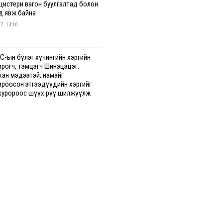
 цистерн вагон буулгалтад болон
д явж байна
 7. 13:10
С-ын бүлэг хүчингийн хэргийн
ирогч, тэмцэгч Шинэцэцэг:
хан мэдээтэй, намайг
ироосон этгээдүүдийн хэргийг
куророос шүүх рүү шилжүүлж
гааг сонслоо
гдрийн байдлаар ₮10000 доош
гээр шатахууны худалдан авалт
сэн 1500 баримт бүртгэгджээ
 7. 12:37
хуун олголтыг 50,000 төгрөгөөр
гаарласныг нэмэгдүүлж 100,000
өгт хүргэхээр судалж байгаа