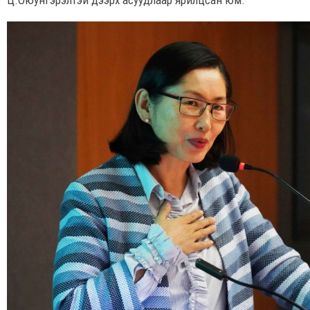
Ц.Оюунгэрэлтэй дээрх асуудлаар ярилцсан юм.