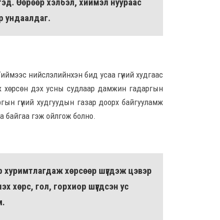
гэд. Өөрөөр хэлбэл, хиймэл нуураас
8 сар
р ундаалдаг.
Ц.С
хурл
кон
ахи
8 сар
 Тиймээс нийслэлийнхэн бид усаа гүний худгаас
дэж хөрсөн дэх усны судлаар дамжин гадаргын
Замы
ноцт
гын гүний худгуудын газар доорх байгууламж
хар
а байгаа гэж ойлгож болно.
чөлөө
8 сар
Ний
шат
р хуримтлагдаж хөрсөөр шүүгдэж цэвэр
үлд
8 сар
эх хөрс, гол, горхиор шүүгдсэн ус
м.
Энэ
5,20