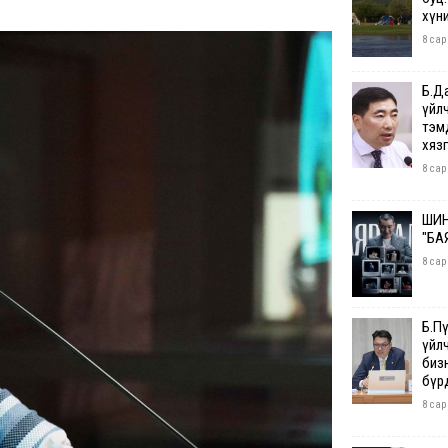
хүн
8 сар
Б.Д
үйл
тэм
хяз
8 сар
ШИН
"БА
8 сар
Б.П
үйл
бизн
бүр
8 сар