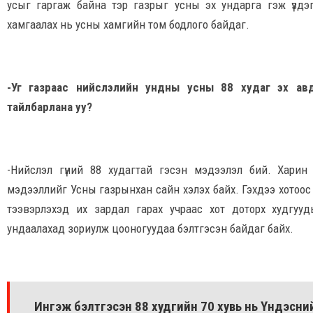
усыг гаргаж байна тэр газрыг усны эх ундарга гэж үздэг.
хамгаалах нь усны хамгийн том бодлого байдаг.
-Уг газраас нийслэлийн ундны усны 88 худаг эх авд
тайлбарлана уу?
-Нийслэл гүний 88 худагтай гэсэн мэдээлэл бий. Харин
мэдээллийг Усны газрынхан сайн хэлэх байх. Гэхдээ хотоос
тээвэрлэхэд их зардал гарах учраас хот доторх худгуу
ундаалахад зориулж цооногуудаа бэлтгэсэн байдаг байх.
Ингэж бэлтгэсэн 88 худгийн 70 хувь нь Үндэсни