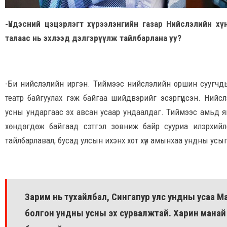
-Үндэсний цэцэрлэгт хүрээлэнгийн газар Нийслэлийн х
талаас нь эхлээд дэлгэрүүлж тайлбарлана уу?
-Би нийслэлийн иргэн. Тиймээс нийслэлийн оршин суугчд
театр байгуулах гэж байгаа шийдвэрийг эсэргүүцсэн. Нийс
усны ундаргаас эх авсан усаар ундаалдаг. Тиймээс амьд яв
хөндөгдөж байгаад сэтгэл зовниж байр сууриа илэрхийл
тайлбарлавал, бусад улсын ихэнх хот хүн амынхаа ундны усыг
Зарим нь тухайлбал, Сингапур улс ундны усаа М
болгон ундны усны эх сурвалжтай. Харин мана