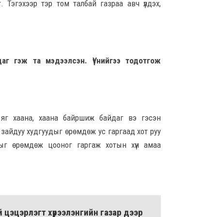
 Тэгэхээр тэр том талбай газраа авч үлдэх,
тус
14-н
8 сар
Орон
аг гэж та мэдээлсэн. Үүнийгээ тодотгож
тох
ажи
хан
бай
8 сар 6. 15:15
 яг хаана, хаана байршиж байдаг вэ гэсэн
Бар
 зайдуу худгуудыг өрөмдөж ус гаргаад хот руу
яаг
дыг өрөмдөж цооног гаргаж хотын хүн амаа
8 сар
Өмгө
Б.Ч
гүт
шалг
мэт
й цэцэрлэгт хүрээлэнгийн газар дээр