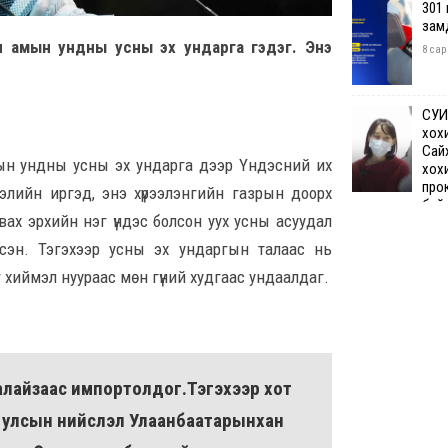
301
зам
үн амын ундны усны эх ундарга гэдэг. Энэ
8 сар
СУИ
хох
Сай
ын ундны усны эх ундарга дээр Үндэсний их
хох
про
лэлийн иргэд, энэ хүрээлэнгийн газрын доорх
бай
ах эрхийн нэг үндэс болсон уух усны асуудал
8 сар 7. 12:50
сэн. Тэгэхээр усны эх ундаргын талаас нь
 хиймэл нуураас мөн гүний худгаас ундаалдаг.
Өчи
дүн
хий
8 сар
алайзаас импортолдог.Тэгэхээр хот
Шата
хяз
й улсын нийслэл Улаанбаатарынхан
төгр