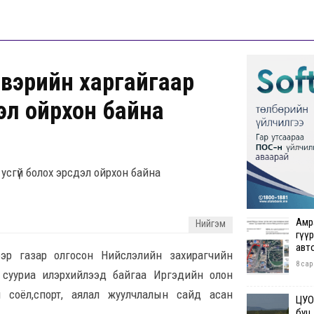
вэрийн харгайгаар
эл ойрхон байна
сгүй болох эрсдэл ойрхон байна
Амр
Нийгэм
гүүр
авт
ээр газар олгосон Нийслэлийн захирагчийн
8 сар
р сууриа илэрхийлээд байгаа Иргэдийн олон
 соёл,спорт, аялал жуулчлалын сайд асан
ЦУОШ
буц.