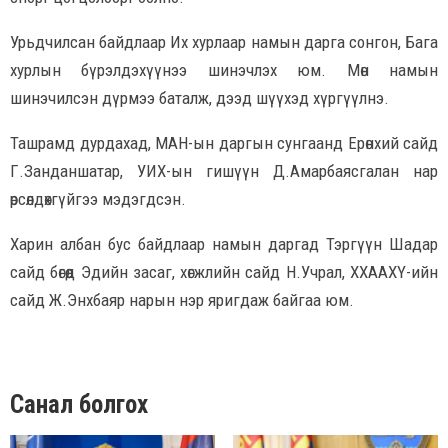
Урьдчилсан байдлаар Их хурлаар намын дарга сонгон, Бага
хурлын бүрэлдэхүүнээ шинэчлэх юм. Мөн намын
шинэчилсэн дүрмээ баталж, дээд шүүхэд хүргүүлнэ.
Ташрамд дурдахад, МАН-ын даргын сунгаанд Ерөнхий сайд
Г.Занданшатар, УИХ-ын гишүүн Д.Амарбаясгалан нар
өрсөлдөхгүйгээ мэдэгдсэн.
Харин албан бус байдлаар намын даргад Тэргүүн Шадар
сайд бөгөөд Эдийн засаг, хөгжлийн сайд Н.Учрал, ХХААХҮ-ийн
сайд Ж.Энхбаяр нарын нэр яригдаж байгаа юм.
Санал болгох