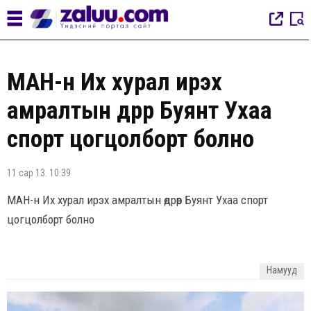
МАН-н Их хурал ирэх
амралтын өдрөөр Буянт Ухаа
спорт цогцолборт болно
11 сар 13. 10:39
МАН-н Их хурал ирэх амралтын өдрөөр Буянт Ухаа спорт
цогцолборт болно
Намууд