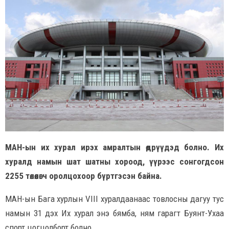
МАН-ын их хурал ирэх амралтын өдрүүдэд болно. Их
хуралд намын шат шатны хороод, үүрээс сонгогдсон
2255 төлөөлөгч оролцохоор бүртгэсэн байна.
МАН-ын Бага хурлын VIII хуралдаанаас товлосны дагуу тус
намын 31 дэх Их хурал энэ бямба, ням гарагт Буянт-Ухаа
спорт цогцолборт болно.