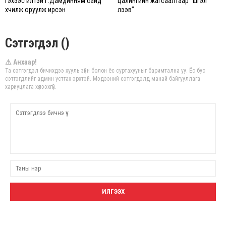
гэхээс илүүтэй Г.Дамдинням сайд
цалингийн жагсаалтаар “шүгэл
хүчилж оруулж ирсэн
үлээв”
Сэтгэгдэл ()
⚠ Анхаар!
Та сэтгэгдэл бичихдээ хууль зүйн болон ёс суртахууныг баримтална уу. Ёс бус
сэтгэгдлийг админ устгах эрхтэй. Мэдээний сэтгэгдэлд манай байгууллага
хариуцлага хүлээхгүй.