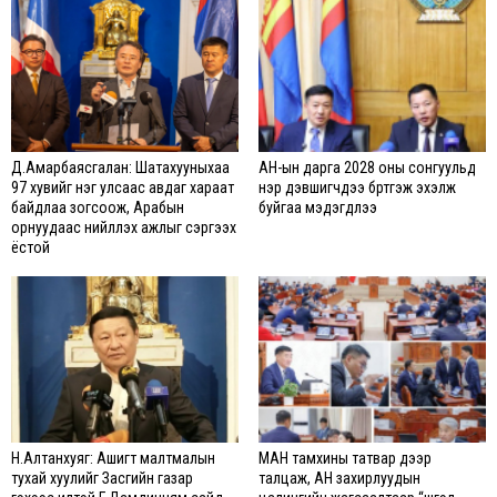
Д.Амарбаясгалан: Шатахууныхаа
АН-ын дарга 2028 оны сонгуульд
97 хувийг нэг улсаас авдаг хараат
нэр дэвшигчдээ бүртгэж эхэлж
байдлаа зогсоож, Арабын
буйгаа мэдэгдлээ
орнуудаас нийлүүлэх ажлыг сэргээх
ёстой
Н.Алтанхуяг: Ашигт малтмалын
МАН тамхины татвар дээр
тухай хуулийг Засгийн газар
талцаж, АН захирлуудын