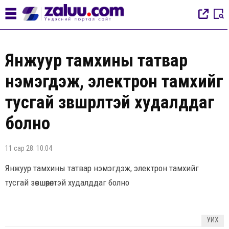
Янжуур тамхины татвар
нэмэгдэж, электрон тамхийг
тусгай зөвшөөрөлтэй худалддаг
болно
11 сар 28. 10:04
Янжуур тамхины татвар нэмэгдэж, электрон тамхийг
тусгай зөвшөөрөлтэй худалддаг болно
УИХ