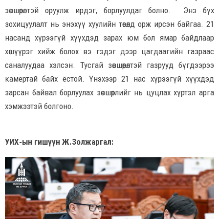
зөвшөөрөлтэй оруулж ирдэг, борлуулдаг болно. Энэ бүх
зохицуулалт нь энэхүү хуулийн төсөлд орж ирсэн байгаа. 21
насанд хүрээгүй хүүхдэд зарах юм бол ямар байдлаар
хөшүүрэг хийж болох вэ гэдэг дээр цагдаагийн газраас
саналуудаа хэлсэн. Тусгай зөвшөөрөлтэй газрууд бүгдээрээ
камертай байх ёстой. Үнэхээр 21 нас хүрээгүй хүүхдэд
зарсан байвал борлуулах зөвшөөрлийг нь цуцлах хүртэл арга
хэмжээтэй болгоно.
УИХ-ын гишүүн Ж.Золжаргал: