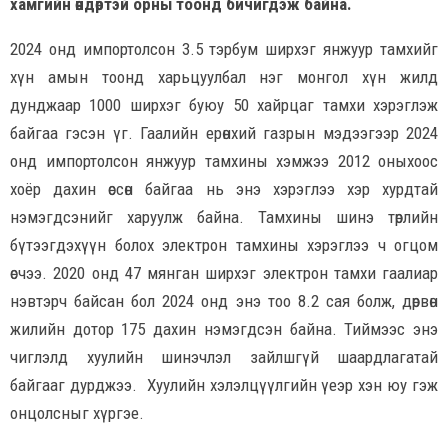
хамгийн өндөртэй орны тоонд бичигдэж байна.
2024 онд импортолсон 3.5 тэрбум ширхэг янжуур тамхийг
хүн амын тоонд харьцуулбал нэг монгол хүн жилд
дунджаар 1000 ширхэг буюу 50 хайрцаг тамхи хэрэглэж
байгаа гэсэн үг. Гаалийн ерөнхий газрын мэдээгээр 2024
онд импортолсон янжуур тамхины хэмжээ 2012 оныхоос
хоёр дахин өссөн байгаа нь энэ хэрэглээ хэр хурдтай
нэмэгдсэнийг харуулж байна. Тамхины шинэ төрлийн
бүтээгдэхүүн болох электрон тамхины хэрэглээ ч огцом
өсчээ. 2020 онд 47 мянган ширхэг электрон тамхи гаалиар
нэвтэрч байсан бол 2024 онд энэ тоо 8.2 сая болж, дөрвөн
жилийн дотор 175 дахин нэмэгдсэн байна. Тиймээс энэ
чиглэлд хуулийн шинэчлэл зайлшгүй шаардлагатай
байгааг дурджээ. Хуулийн хэлэлцүүлгийн үеэр хэн юу гэж
онцолсныг хүргэе.