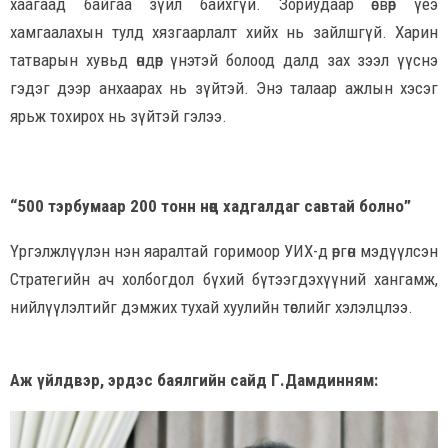
хаагаад байгаа зүйл байхгүй. Зориудаар өсвөр үеэ
хамгаалахын тулд хязгаарлалт хийх нь зайлшгүй. Харин
татварын хувьд өндөр үнэтэй болоод далд зах зээл үүснэ
гэдэг дээр анхаарах нь зүйтэй. Энэ талаар ажлын хэсэг
ярьж тохирох нь зүйтэй гэлээ.
“500 тэрбумаар 200 тонн нөөц хадгалдаг савтай болно”
Үргэлжлүүлэн нэн яаралтай горимоор УИХ-д өргөн мэдүүлсэн
Стратегийн ач холбогдол бүхий бүтээгдэхүүний хангамж,
нийлүүлэлтийг дэмжих тухай хуулийн төслийг хэлэлцлээ.
Аж үйлдвэр, эрдэс баялгийн сайд Г.Дамдинням: