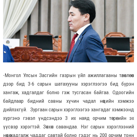
-Монгол Улсын Засгийн газрын үйл ажиллагааны төлөвлөгөөн
дээр бид 3-6 сарын шатахууны хэрэглээгээ бид бүрэн
хангаж, хадгалдаг болно гэж тусгасан байгаа. Одоогийн
байдлаар бидний савны хүчин чадал нөөцийн хэмжээ
дийлэхгүй. Зургаан сарын хэрэглээгээ хангадаг хэмжээнд
хүргэнэ гэвэл үндсэндээ 3 их наяд орчим төгрөгийн эх
үүсвэр хэрэгтэй. Зөвхөн савандаа. Нэг сарын хэрэглээний
нөөцөө хадгалж чаддаг савтай болно гэдэг нь 200 орчим тонн