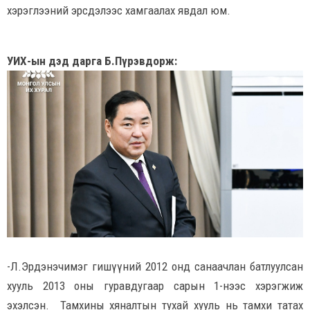
хэрэглээний эрсдэлээс хамгаалах явдал юм.
УИХ-ын дэд дарга Б.Пүрэвдорж:
-Л.Эрдэнэчимэг гишүүний 2012 онд санаачлан батлуулсан
хууль 2013 оны гуравдугаар сарын 1-нээс хэрэгжиж
эхэлсэн. Тамхины хяналтын тухай хууль нь тамхи татах