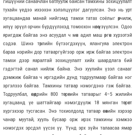
гишүүний санаачлан батлуулж байсан тамхины зохицуулалт
тухайн үедээ ихээхэн хэлэлцүүлэг дагуулсан. Энэ нь урт
хугацаандаа манай нийгэмд тамхи татах соёлыг өөрчилж,
илүү эрүүл орчин бүрдүүлэхэд томоохон нөлөө үзүүлсэн. Одоо
яригдаж байгаа энэ асуудал ч мөн адил маш өргөн хүрээтэй
сэдэв. Шинэ төрлийн бүтээгдэхүүн, ялангуяа электрон
бараа нэрийн дор татваргүйгээр орж ирж байгаа электрон
тамхи дээр яаралтай зохицуулалт хийх шаардлага бий
гэдэгтэй санал нийлж байна. Энэ хуулийн үзэл санааг
дэмжиж байгаа ч иргэдийн дунд тодруулмаар байгаа нэг
эргэлзээ байгаа. Тамхины татвар нэмэгдэнэ гэж байгаа.
Тодруулбал, өнөөдрийн 800 төгрөгийн татварыг 4–5 жилийн
хугацаанд үе шаттайгаар нэмэгдүүлж 18 мянган төгрөгт
хүргэхээр тусгасан. Энэ тохиолдолд татвар өсөхийн хэрээр
чанар муутай, хууль бусаар орж ирэх тамхины хэмжээ
нэмэгдэх эрсдэл үүсэх үү. Үүнд эрх зүйн талаасаа ямар