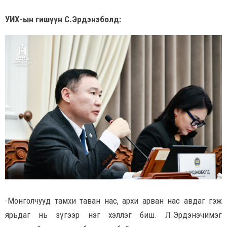
УИХ-ын гишүүн С.Эрдэнэболд:
-Монголчууд тамхи таван нас, архи арван нас авдаг гэж
ярьдаг нь зүгээр нэг хэллэг биш. Л.Эрдэнэчимэг