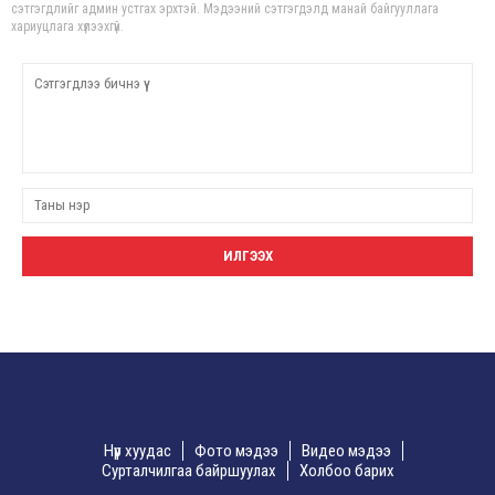
сэтгэгдлийг админ устгах эрхтэй. Мэдээний сэтгэгдэлд манай байгууллага
хариуцлага хүлээхгүй.
Нүүр хуудас
Фото мэдээ
Видео мэдээ
Сурталчилгаа байршуулах
Холбоо барих