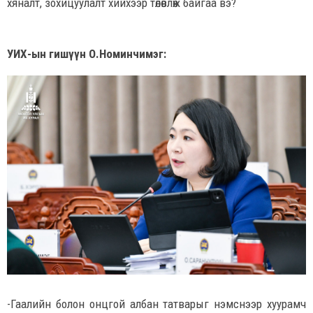
хяналт, зохицуулалт хийхээр төлөвлөж байгаа вэ?
УИХ-ын гишүүн О.Номинчимэг:
-Гаалийн болон онцгой албан татварыг нэмснээр хуурамч