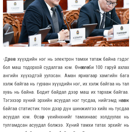
-Дөрвөн хүүхдийн нэг нь электрон тамхи татаж байна гэдэг
бол маш тодорхой судалгаа юм. Өнөө өглөө би 100 гаруй ахлах
ангийн хүүхэдтэй уулзсан. Аман яриагаар хамгийн бага
хэлж байгаа нь гурван хүүхдийн нэг, их хэлж байгаа нь тал
хувь нь байна. Бодит байдал дээр маш их тархаж байгаа.
Тэгэхээр хүний эрхийн асуудал нэг тусдаа, нийгэмд нөлөөлж
байгаа статистик тоон дээр дүн шинжилгээ хийх нь тусдаа
асуудал юм. Өсвөр үеийнхнийг тамхинаас холдуулах нь
тулгамдсан асуудал болжээ. Хүний тамхи татах эрхийг нь