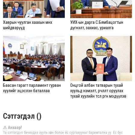
Хаврын чуулган хаахын өмнөх
УИХ-ын дарга С.Бямбацогтын
шийдвэрүүд
дүгнэлт, захиас, уриалга
Баасан гарагт парламент гурван
Онцгой албан татварын тухай
хуулийг эцэслэн баталлаа
хуульд нэмэлт, өөрчлөлт оруулах
тухай хуулийн төсөл өргөн мэдүүлэв
Сэтгэгдэл ()
⚠ Анхаар!
Та сэтгэгдэл бичихдээ хууль зүйн болон ёс суртахууныг баримтална уу. Ёс бус