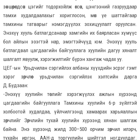
зөвшөөрөгдсөн цэгийг тодорхойлж өгсөн, цэнгээний газруудаар
тамхи худалдаалахыг хориглосон, мөн үе шаттайгаар
тамхины татварыг нэмэгдүүлэх зохицуулалт оруулсан.
Энэхүү хууль батлагдсанаар хамгийн их баярласан хүмүүс
бол айлын эзэгтэй нар, эмэгтэйчүүд юм. Энэхүү хууль
батлагдвал цагдаагийн байгууллага хуулийн дагуу хяналт
шалгалт явуулж, хэрэгжилтийг бүрэн хангаж чадах уу.
ЦЕГ-ын Урьдчилан сэргийлэх албаны хүүхдийн эсрэг гэмт
хэрэг зөрчлөөс урьдчилан сэргийлэх хэлтсийн дарга
Д.Будзаан:
-Энэхүү хуулийн төслийг хэрэгжүүлэх ажлын хүрээнд
цагдаагийн байгууллага Тамхины хуулийн 6-р зүйлтэй
холбоотой худалдаа, үйлчилгээнд хамаарах харьяаллын
зөрчлийг Зөрчлийн тухай хуулийн хүрээнд хянан шалгаж
байна. Энэ хүрээнд жилд 300–500 орчим зөрчил илэрч,
тухайн иргэн, ААН-д торгуулийн шийтгэл ногдуулдаг.