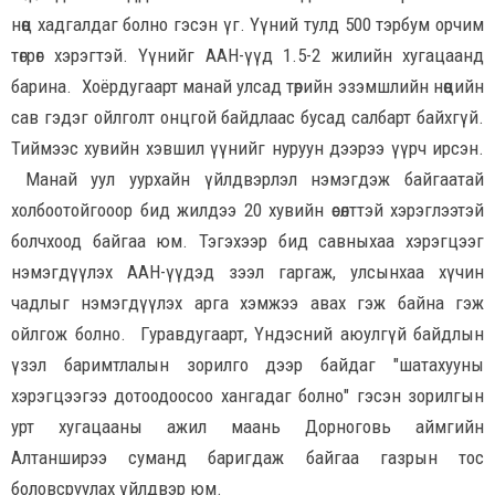
нөөц хадгалдаг болно гэсэн үг. Үүний тулд 500 тэрбум орчим
төгрөг хэрэгтэй. Үүнийг ААН-үүд 1.5-2 жилийн хугацаанд
барина. Хоёрдугаарт манай улсад төрийн эзэмшлийн нөөцийн
сав гэдэг ойлголт онцгой байдлаас бусад салбарт байхгүй.
Тиймээс хувийн хэвшил үүнийг нуруун дээрээ үүрч ирсэн.
Манай уул уурхайн үйлдвэрлэл нэмэгдэж байгаатай
холбоотойгооор бид жилдээ 20 хувийн өсөлттэй хэрэглээтэй
болчхоод байгаа юм. Тэгэхээр бид савныхаа хэрэгцээг
нэмэгдүүлэх ААН-үүдэд зээл гаргаж, улсынхаа хүчин
чадлыг нэмэгдүүлэх арга хэмжээ авах гэж байна гэж
ойлгож болно. Гуравдугаарт, Үндэсний аюулгүй байдлын
үзэл баримтлалын зорилго дээр байдаг "шатахууны
хэрэгцээгээ дотоодоосоо хангадаг болно" гэсэн зорилгын
урт хугацааны ажил маань Дорноговь аймгийн
Алтанширээ суманд баригдаж байгаа газрын тос
боловсруулах үйлдвэр юм.