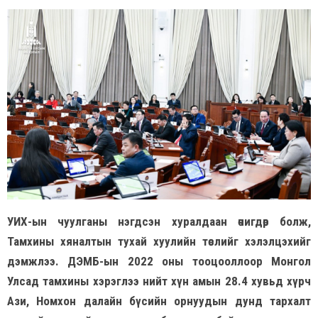
УИХ-ын чуулганы нэгдсэн хуралдаан өчигдөр болж,
Тамхины хяналтын тухай хуулийн төслийг хэлэлцэхийг
дэмжлээ. ДЭМБ-ын 2022 оны тооцооллоор Монгол
Улсад тамхины хэрэглээ нийт хүн амын 28.4 хувьд хүрч
Ази, Номхон далайн бүсийн орнуудын дунд тархалт