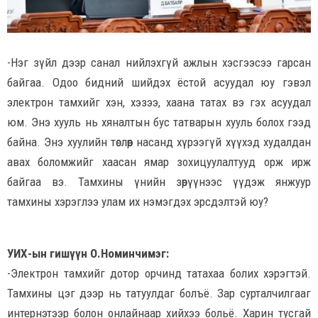
-Нэг зүйл дээр санал нийлэхгүй ажлын хэсгээсээ гарсан
байгаа. Одоо бидний шийдэх ёстой асуудал юу гэвэл
электрон тамхийг хэн, хэзээ, хаана татах вэ гэх асуудал
юм. Энэ хууль нь хяналтын бус татварын хууль болох гээд
байна. Энэ хуулийн төслөөр насанд хүрээгүй хүүхэд худалдан
авах боломжийг хаасан ямар зохицуулалтууд орж ирж
байгаа вэ. Тамхины үнийн зөрүүнээс үүдэж янжуур
тамхины хэрэглээ улам их нэмэгдэх эрсдэлтэй юу?
УИХ-ын гишүүн О.Номинчимэг:
-Электрон тамхийг дотор орчинд татахаа болих хэрэгтэй.
Тамхины цэг дээр нь татуулдаг болъё. Зар сурталчилгааг
интернэтээр болон онлайнаар хийхээ больё. Харин тусгай