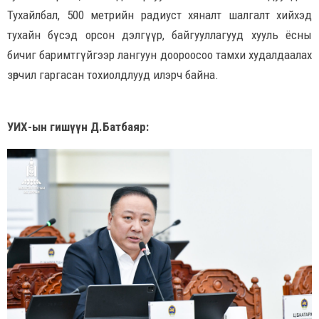
Тухайлбал, 500 метрийн радиуст хяналт шалгалт хийхэд
тухайн бүсэд орсон дэлгүүр, байгууллагууд хууль ёсны
бичиг баримтгүйгээр лангуун доороосоо тамхи худалдаалах
зөрчил гаргасан тохиолдлууд илэрч байна.
УИХ-ын гишүүн Д.Батбаяр: