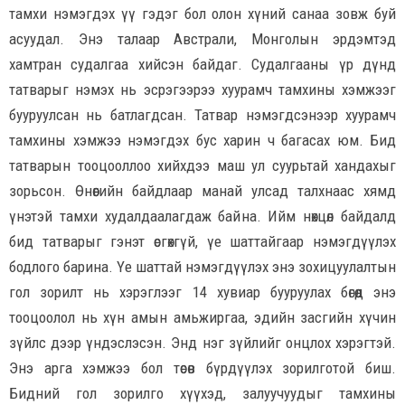
тамхи нэмэгдэх үү гэдэг бол олон хүний санаа зовж буй
асуудал. Энэ талаар Австрали, Монголын эрдэмтэд
хамтран судалгаа хийсэн байдаг. Судалгааны үр дүнд
татварыг нэмэх нь эсрэгээрээ хуурамч тамхины хэмжээг
бууруулсан нь батлагдсан. Татвар нэмэгдсэнээр хуурамч
тамхины хэмжээ нэмэгдэх бус харин ч багасах юм. Бид
татварын тооцооллоо хийхдээ маш ул суурьтай хандахыг
зорьсон. Өнөөгийн байдлаар манай улсад талхнаас хямд
үнэтэй тамхи худалдаалагдаж байна. Ийм нөхцөл байдалд
бид татварыг гэнэт өсгөхгүй, үе шаттайгаар нэмэгдүүлэх
бодлого барина. Үе шаттай нэмэгдүүлэх энэ зохицуулалтын
гол зорилт нь хэрэглээг 14 хувиар бууруулах бөгөөд энэ
тооцоолол нь хүн амын амьжиргаа, эдийн засгийн хүчин
зүйлс дээр үндэслэсэн. Энд нэг зүйлийг онцлох хэрэгтэй.
Энэ арга хэмжээ бол төсөв бүрдүүлэх зорилготой биш.
Бидний гол зорилго хүүхэд, залуучуудыг тамхины