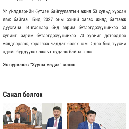
Уг үйлдвэрийн бүтээн байгуулалтын ажил 50 хувьд хүрсэн
явж байгаа. Бид 2027 оны эхний хагас жилд багтааж
дуусгана. Ингэснээр бид зарим бүтээгдэхүүнийхээ 50
хувийг, зарим бүтээгдэхүүнийхээ 70 хувийг дотооддоо
үйлдвэрлэж, хэрэглэж чаддаг болох юм. Одоо бид түүхий
эдийг бүрдүүлэх ажлыг судалж байна гэлээ.
Эх сурвалж: "Зууны мэдээ" сонин
Санал болгох