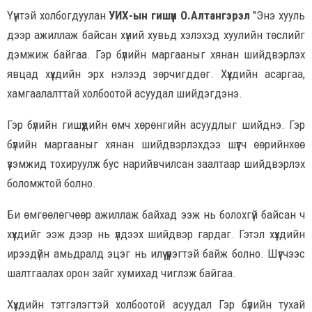
Үүнтэй холбогдуулан
УИХ-ын гишүүн О.Алтангэрэл
"Энэ хууль
дээр ажиллаж байсан хүний хувьд хэлэхэд хуулийн төслийг
дэмжиж байгаа. Гэр бүлийн маргааныг хянан шийдвэрлэх
явцад хүүхдийн эрх нэлээд зөрчигддөг. Хүүхдийн асаргаа,
хамгаалалттай холбоотой асуудал шийдэгдэнэ.
Гэр бүлийн гишүүдийн өмч хөрөнгийн асуудлыг шийднэ. Гэр
бүлийн маргааныг хянан шийдвэрлэхдээ шүүгч өөрийнхөө
үзэмжид тохируулж бус нарийвчилсан заалтаар шийдвэрлэх
боломжтой болно.
Би өмгөөлөгчөөр ажиллаж байхад ээж нь болохгүй байсан ч
хүүхдийг ээж дээр нь үлдээх шийдвэр гардаг. Гэтэл хүүхдийн
ирээдүйн амьдралд эцэг нь илүү үүрэгтэй байж болно. Шүүгчээс
шалтгаалах орон зайг хумихад чиглэж байгаа.
Хүүхдийн тэтгэлэгтэй холбоотой асуудал Гэр бүлийн тухай