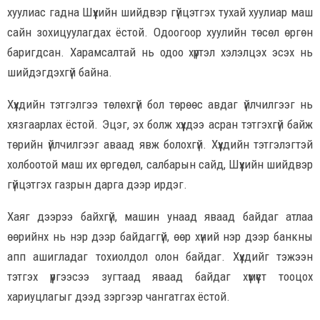
хуулиас гадна Шүүхийн шийдвэр гүйцэтгэх тухай хуулиар маш
сайн зохицуулагдах ёстой. Одоогоор хуулийн төсөл өргөн
баригдсан. Харамсалтай нь одоо хүртэл хэлэлцэх эсэх нь
шийдэгдэхгүй байна.
Хүүхдийн тэтгэлгээ төлөхгүй бол төрөөс авдаг үйлчилгээг нь
хязгаарлах ёстой. Эцэг, эх болж хүүхдээ асран тэтгэхгүй байж
төрийн үйлчилгээг аваад явж болохгүй. Хүүхдийн тэтгэлэгтэй
холбоотой маш их өргөдөл, салбарын сайд, Шүүхийн шийдвэр
гүйцэтгэх газрын дарга дээр ирдэг.
Хаяг дээрээ байхгүй, машин унаад яваад байдаг атлаа
өөрийнх нь нэр дээр байдаггүй, өөр хүний нэр дээр банкны
апп ашигладаг тохиолдол олон байдаг. Хүүхдийг тэжээн
тэтгэх үүргээсээ зугтаад яваад байдаг хүмүүст тооцох
хариуцлагыг дээд зэргээр чангатгах ёстой.