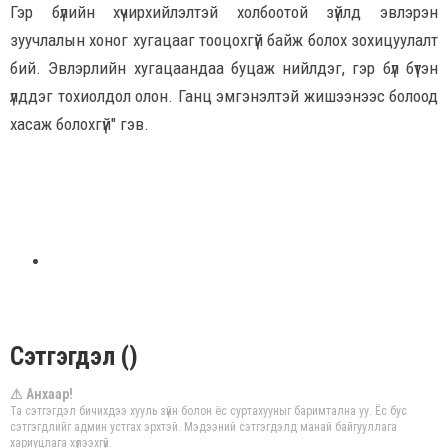
Гэр бүлийн хүчирхийлэлтэй холбоотой зүйлд эвлэрэн
зуучлалын хоног хугацааг тооцохгүй байж болох зохицуулалт
бий. Эвлэрлийн хугацаандаа буцаж нийлдэг, гэр бүл бүтэн
үлддэг тохиолдол олон. Ганц эмгэнэлтэй жишээнээс болоод
хасаж болохгүй" гэв.
Сэтгэгдэл ()
⚠ Анхаар!
Та сэтгэгдэл бичихдээ хууль зүйн болон ёс суртахууныг баримтална уу. Ёс бус
сэтгэгдлийг админ устгах эрхтэй. Мэдээний сэтгэгдэлд манай байгууллага
хариуцлага хүлээхгүй.