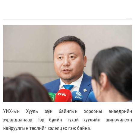
УИХ-ын Хууль зүйн байнгын хорооны өнөөдрийн
хуралдаанаар Гэр бүлийн тухай хуулийн шинэчилсэн
найруулгын төслийг хэлэлцэх гэж байна.