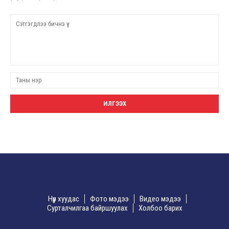
Нүүр хуудас
Фото мэдээ
Видео мэдээ
Сурталчилгаа байршуулах
Холбоо барих