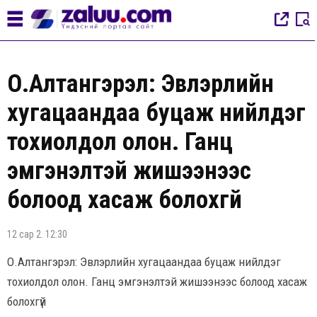
О.Алтангэрэл: Эвлэрлийн
хугацаандаа буцаж нийлдэг
тохиолдол олон. Ганц
эмгэнэлтэй жишээнээс
болоод хасаж болохгүй
12 сар 2. 12:30
О.Алтангэрэл: Эвлэрлийн хугацаандаа буцаж нийлдэг
тохиолдол олон. Ганц эмгэнэлтэй жишээнээс болоод хасаж
болохгүй