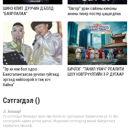
ШИНЭ КЛИП: ДУУЧИН Д.БОЛД
“Овгор” уран сайхны киноны
"БАЯРЛАЛАА"
анхны тизер постер цацагдлаа
"Эр хүн юм бол одоо
БИЧЛЭГ: "ТАНИЛ УЯАЧ" РЕАЛИТИ
Баясгалангаасаа уучлал гуйгаад
ШОУ НЭВТРҮҮЛГИЙН 3-Р ДУГААР
эргээд нийлээрэй л гэж хүсч
байна"
Сэтгэгдэл ()
⚠ Анхаар!
Та сэтгэгдэл бичихдээ хууль зүйн болон ёс суртахууныг баримтална уу. Ёс бус
сэтгэгдлийг админ устгах эрхтэй. Мэдээний сэтгэгдэлд манай байгууллага
хариуцлага хүлээхгүй.