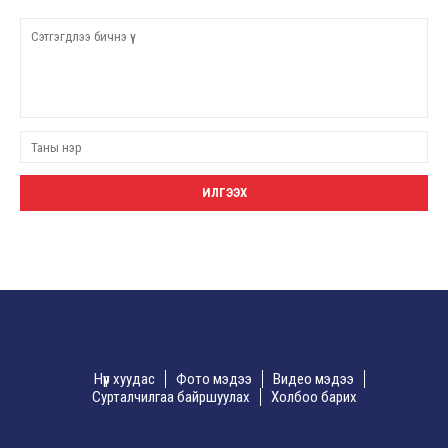
Нүүр хуудас
Фото мэдээ
Видео мэдээ
Сурталчилгаа байршуулах
Холбоо барих