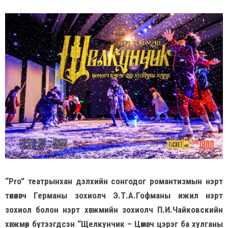
“Pro” театрынхан дэлхийн сонгодог романтизмын нэрт
төлөөлөгч Германы зохиолч Э.Т.А.Гофманы ижил нэрт
зохиол болон нэрт хөгжмийн зохиолч П.И.Чайковскийн
хөгжмөөр бүтээгдсэн “Щелкунчик – Цөмөгч цэрэг ба хулганы