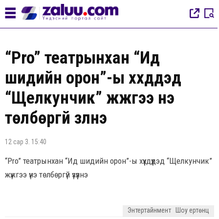
“Pro” театрынхан “Ид
шидийн орон”-ы хүүхдүүдэд
“Щелкунчик” жүжгээ үнэ
төлбөргүй үзүүлнэ
12 сар 3. 15:40
“Pro” театрынхан “Ид шидийн орон”-ы хүүхдүүдэд “Щелкунчик”
жүжгээ үнэ төлбөргүй үзүүлнэ
Энтертайнмент
Шоу ертөнц