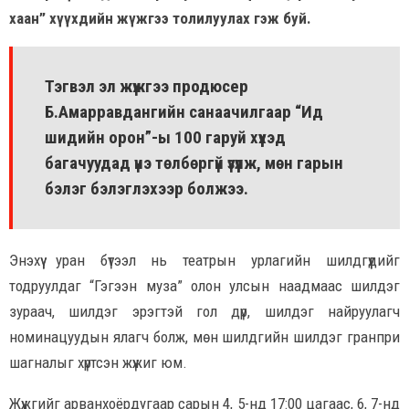
хаан” хүүхдийн жүжгээ толилуулах гэж буй.
Тэгвэл эл жүжгээ продюсер
Б.Амарравдангийн санаачилгаар “Ид
шидийн орон”-ы 100 гаруй хүүхэд
багачуудад үнэ төлбөргүй үзүүлж, мөн гарын
бэлэг бэлэглэхээр болжээ.
Энэхүү уран бүтээл нь театрын урлагийн шилдгүүдийг
тодруулдаг “Гэгээн муза” олон улсын наадмаас шилдэг
зураач, шилдэг эрэгтэй гол дүр, шилдэг найруулагч
номинацуудын ялагч болж, мөн шилдгийн шилдэг гранпри
шагналыг хүртсэн жүжиг юм.
Жүжгийг арванхоёрдугаар сарын 4, 5-нд 17:00 цагаас, 6, 7-нд