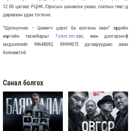
12.00 цагаас РЦНК /Оросын шинжлэх ухаан, соёлын төв/-д
дөрөвхөн удаа тоглоно.
“Щелкунчик – Цөмөгч цэрэг ба хулганы хаан” хүүхдийн
жүжгийн тасалбарыг
Ticket.mn
-ээс, мөн дэлгэрэнгүй
мэдээллийг 99648092, 99999072 дугааруудаас авах
боломжтой.
Санал болгох