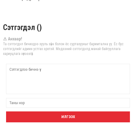
Сэтгэгдэл ()
⚠ Анхаар!
Та сэтгэгдэл бичихдээ хууль зүйн болон ёс суртахууныг баримтална уу. Ёс бус
сэтгэгдлийг админ устгах эрхтэй. Мэдээний сэтгэгдэлд манай байгууллага
хариуцлага хүлээхгүй.