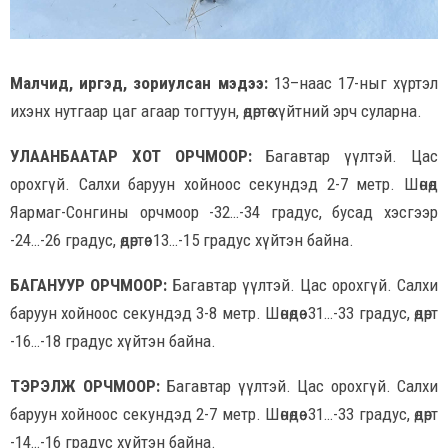
Малчид, иргэд, зориулсан мэдээ:
13–наас 17-ныг хүртэл
ихэнх нутгаар цаг агаар тогтуун, өдөртөө хүйтний эрч суларна.
УЛААНБААТАР ХОТ ОРЧМООР:
Багавтар үүлтэй. Цас
орохгүй. Салхи баруун хойноос секундэд 2-7 метр. Шөнөдөө
Яармаг-Сонгины орчмоор -32…-34 градус, бусад хэсгээр
-24…-26 градус, өдөртөө -13…-15 градус хүйтэн байна.
БАГАНУУР ОРЧМООР:
Багавтар үүлтэй. Цас орохгүй. Салхи
баруун хойноос секундэд 3-8 метр. Шөнөдөө -31…-33 градус, өдөртөө
-16…-18 градус хүйтэн байна.
ТЭРЭЛЖ ОРЧМООР:
Багавтар үүлтэй. Цас орохгүй. Салхи
баруун хойноос секундэд 2-7 метр. Шөнөдөө -31…-33 градус, өдөртөө
-14…-16 градус хүйтэн байна.