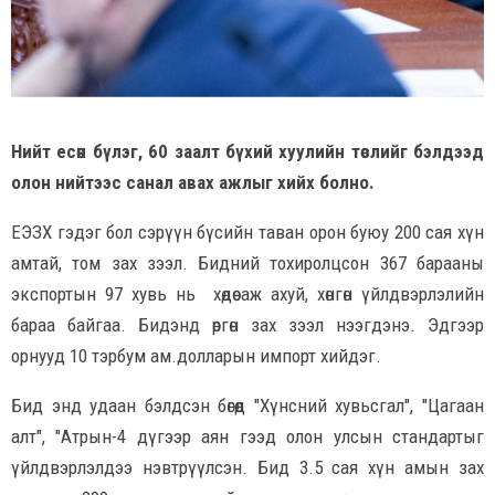
Нийт есөн бүлэг, 60 заалт бүхий хуулийн төслийг бэлдээд
олон нийтээс санал авах ажлыг хийх болно.
ЕЭЗХ гэдэг бол сэрүүн бүсийн таван орон буюу 200 сая хүн
амтай, том зах зээл. Бидний тохиролцсон 367 барааны
экспортын 97 хувь нь хөдөө аж ахуй, хөнгөн үйлдвэрлэлийн
бараа байгаа. Бидэнд өргөн зах зээл нээгдэнэ. Эдгээр
орнууд 10 тэрбум ам.долларын импорт хийдэг.
Бид энд удаан бэлдсэн бөгөөд "Хүнсний хувьсгал", "Цагаан
алт", "Атрын-4 дүгээр аян гээд олон улсын стандартыг
үйлдвэрлэлдээ нэвтрүүлсэн. Бид 3.5 сая хүн амын зах