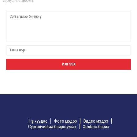
хариуцлага хүлээхгүй.
Нүүр хуудас
Фото мэдээ
Видео мэдээ
Сурталчилгаа байршуулах
Холбоо барих