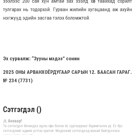
зээлээс 200 сая хүн амтай зах зээлд хөл тавихад сорилт
тулгарах нь тодорхой. Гурван жилийн хугацаанд аж ахуйн
нэгжүүд эдийн засгаа тэлэх боломжтой.
Эх сурвалж: “Зууны мэдээ” сонин
2025 ОНЫ АРВАНХОЁРДУГААР САРЫН 12. БААСАН ГАРАГ.
№ 234 (7731)
Сэтгэгдэл ()
⚠ Анхаар!
Та сэтгэгдэл бичихдээ хууль зүйн болон ёс суртахууныг баримтална уу. Ёс бус
сэтгэгдлийг админ устгах эрхтэй. Мэдээний сэтгэгдэлд манай байгууллага