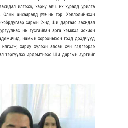
8 сар 6. 13:24
хидал илгээж, хариу авч, их хуралд урилга
 Олны анхааралд өртөх нь тэр. Хэвлэлийнхэн
Д.А
анхоёрдугаар сарын 2-нд Ши даргаас захидал
хуви
бай
ургуулиас нь тусгайлан арга хэмжээ зохион
ний
академичид, намын хорооныхон гээд дээдчүүд
8 сар
 илгээж, хариу хүлээн авсан хүн гэдгээрээ
рал тэргүүлэх эрдэмтнээс Ши даргын зургийг
Худ
32 х
хон
8 сар
АИ-
тас
8 сар
I ан
ноо