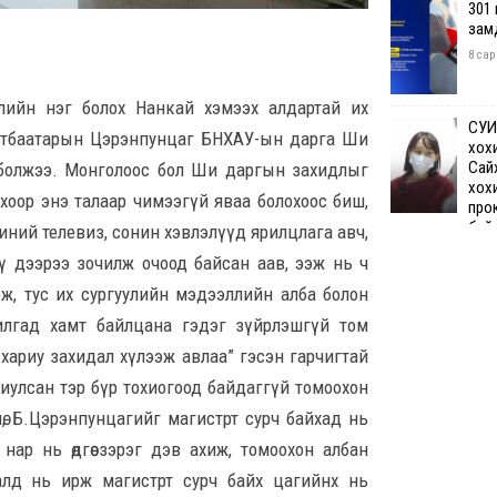
301
зам
8 сар
улийн нэг болох Нанкай хэмээх алдартай их
СУИ
Батбаатарын Цэрэнпунцаг БНХАУ-ын дарга Ши
хох
Сай
 болжээ. Монголоос бол Ши даргын захидлыг
хох
охоор энэ талаар чимээгүй яваа болохоос биш,
про
бай
иний телевиз, сонин хэвлэлүүд ярилцлага авч,
8 сар 7. 12:50
үү дээрээ зочилж очоод байсан аав, ээж нь ч
ж, тус их сургуулийн мэдээллийн алба болон
Өчи
илгад хамт байлцана гэдэг зүйрлэшгүй том
дүн
хий
хариу захидал хүлээж авлаа” гэсэн гарчигтай
8 сар
иулсан тэр бүр тохиогоод байдаггүй томоохон
нө, Б.Цэрэнпунцагийг магистрт сурч байхад нь
Шата
р нь өдгөө зэрэг дэв ахиж, томоохон албан
хяз
төгр
алд нь ирж магистрт сурч байх цагийнх нь