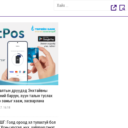
алтын өдрүүдэд Энхтайвны
ний баруун, зүүн талын туслах
о замыг хааж, засварлана
 7. 16:18
Г: Голд ороод хөл тулахгүй бол
 Усны урсгал, нүх, хуйлрал гэнэт