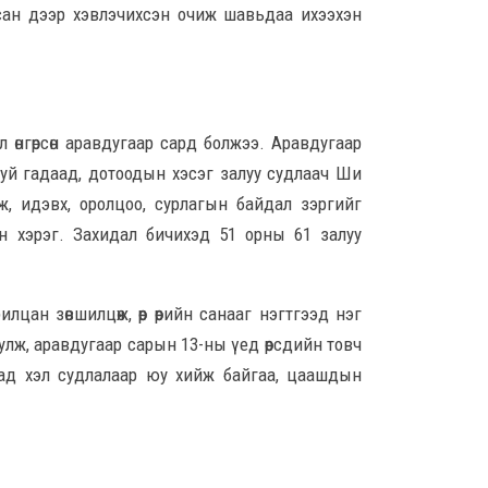
8 сар
асан дээр хэвлэчихсэн очиж шавьдаа ихээхэн
Ц.С
хурл
кон
ахи
 өнгөрсөн аравдугаар сард болжээ. Аравдугаар
8 сар
буй гадаад, дотоодын хэсэг залуу судлаач Ши
Замы
, идэвх, оролцоо, сурлагын байдал зэргийг
ноцт
н хэрэг. Захидал бичихэд 51 орны 61 залуу
хар
чөлөө
8 сар
ан зөвшилцөж, өөр өөрийн санааг нэгтгээд нэг
Ний
ж, аравдугаар сарын 13-ны үед өөрсдийн товч
шат
тад хэл судлалаар юу хийж байгаа, цаашдын
үлд
8 сар
Энэ
5,20