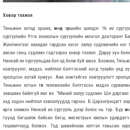
Ховор тохиол
Тяньжин хотод орших, өмнөд хөршийн шилдэг 16 их сургу
сургуулийн Утга зохиолын сургуулийн монгол докторант 
Жинпингээс захидал гардсан хэсэг залуу судлаачийн нэг
авсан ганц судлаач гэдгээрээ ховор тохиол. Даруу хүн бол
Нанкай их сургуульдаа бол од болж буй ажээ. Бээжин, Тяньж
нэвтрүүлэг, мэдээ, нийтлэл бэлтгэсний нэгд тухайн үед х
оролцсон азтай хүмүүс. Аав ээжтэйгээ нэвтрүүлэгт оролцо
Тяньжин хотын төв телевизийн бэлтгэсэн мэдээ сурвалж
завшаан байлгүй яах вэ. “Манай залуу судлаач Ши даргаас 
хэд хэдэн нийтлэл хэвлэлүүдэд гарчээ. Б.Цэрэнпунцагт зор
арга хэмжээ Нанкай их сургууль дээр болох нь тэр. Бүр өм
түүнд багшилж байсан багш, магистрын ажлын удирдагч на
тушаалтнууд болжээ. Тэд шавийнхаа илтгэл тавьсан хур