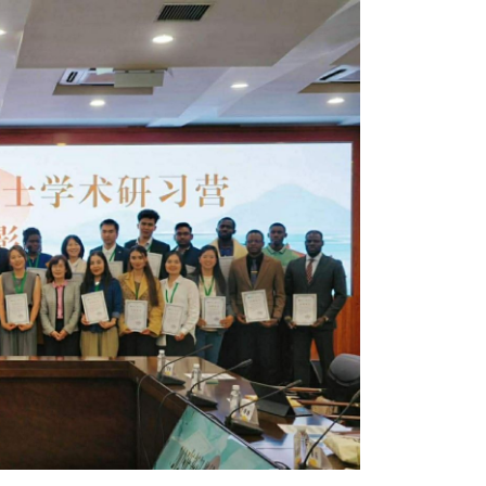
8 сар
Б.С
103
эрхлэ
8 сар
Эрэ
8 сар
С.А
зал
бар
мэд
сис
8 сар 6. 16:54
“Хо