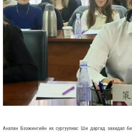
Анхлан Бээжингийн их сургуулиас Ши даргад захидал би