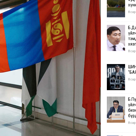
хүн
8 сар
Б.Д
үйл
тэм
хяз
8 сар
ШИН
"БА
8 сар
Б.П
үйл
бизн
бүр
8 сар