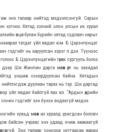
тус
14-н
лгаж энэ талаар нийтэд мэдээлсэнгүй. Сарын
8 сар
н хотноо Хятад хэлний олон улсын их хурал
Орон
Дэлхийн өнцөг булан бүрийн хятад судлаач нарыг
тох
 анхаарал татдаг үйл явдал юм. Б.Цэрэнпунцаг
ажи
хан
ач гэдгийг нь харуулсан хэрэг л дээ. Түүнээс
бай
онголоос Б.Цэрэнпунцагийн төрөлх сургууль болох
8 сар 6. 15:15
ээр Ши Жинпин дарга мөнөөх өөрт нь захидал
нийтэд уншиж сонордуулсан байна. Хятадын
Бар
яаг
р нийтлэгдэж дуулиан тарах нь тэр. Ши даргад
8 сар
овор үйл явдал байлгүй яах вэ. “Ардын өдрийн
 сонин гэдгийг хэн бүхэн андахгүй мэднэ.
Өмгө
Б.Ч
эгийн хувьд мөнөөх их хуралд уригдсан боловч
гүт
олцож байсан учраас энэ удаад очиж амжаагүй
шалг
мэт
лсөнгүй. Энэ талаар сонсоод нутгаасаа яаран