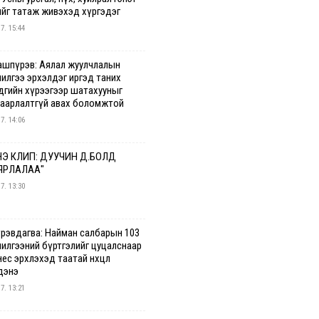
ийг татаж живэхэд хүргэдэг
 7. 15:44
ашпүрэв: Аялал жуулчлалын
чилгээ эрхэлдэг иргэд таних
дгийн хүрээгээр шатахууныг
гаарлалтгүй авах боломжтой
 7. 14:06
Э КЛИП: ДУУЧИН Д.БОЛД
ЯРЛАЛАА"
 7. 13:30
үрэвдагва: Найман салбарын 103
чилгээний бүртгэлийг цуцалснаар
ес эрхлэхэд таатай нөхцөл
дэнэ
 7. 13:21