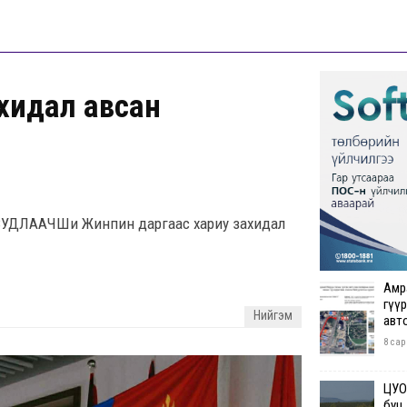
хидал авсан
СУДЛААЧШи Жинпин даргаас хариу захидал
Амр
гүүр
Нийгэм
авт
8 сар
ЦУОШ
буц.