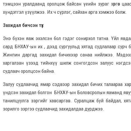
тэмцээн уралдаанд оролцож байсан үеийн зураг хөргөөс ца
хүндэтгэл үзүүлжээ. Их ч сүрлэг, сайхан арга хэмжээ болж.
Захидал бичсэн түүх
Энэ бүхэн яаж эхэлсэн бол гэдэг сонирхол татна. Үйл явдал
сард БНХАУ-ын их , дээд сургуульд хятад судлалаар сурч 
Жинпин даргад захидал бичихээр санаа нийлжээ. Мэдээж
харгалзан үзээд тийнхүү шилж сонгогдсон залуус нэгдсэ
судлаач оролцсон байна.
Залуу судлаачид ямар сэдвээр захидал бичих талаараа харилц
үндсэн захидал болгон БНХАУ-ын Боловсролын яаманд явуул
танилцуулга зэргийг хавсаргав. Суралцаж буй байдал, хя
зорилго зэргээ судлаачид захидалдаа дурджээ.