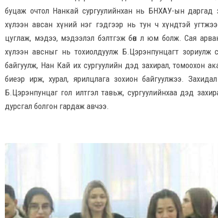
буцаж очтол Нанкай сургуулийнхан нь БНХАУ-ын даргад за
хүлээн авсан хүний нэг гэдгээр нь тун ч хүндтэй угтжээ.
цуглаж, мэдээ, мэдээлэл бэлтгэж бөөн л юм болж. Сая арв
хүлээн авсныг нь тохиолдуулж Б.Цэрэнпунцагт зориулж с
байгуулж, Нан Кай их сургуулийн дэд захирал, томоохон 
биеэр ирж, хурал, ярилцлага зохион байгуулжээ. Захидал
Б.Цэрэнпунцаг гол илтгэл тавьж, сургуулийнхаа дэд захи
дурсгал болгон гардаж авчээ.