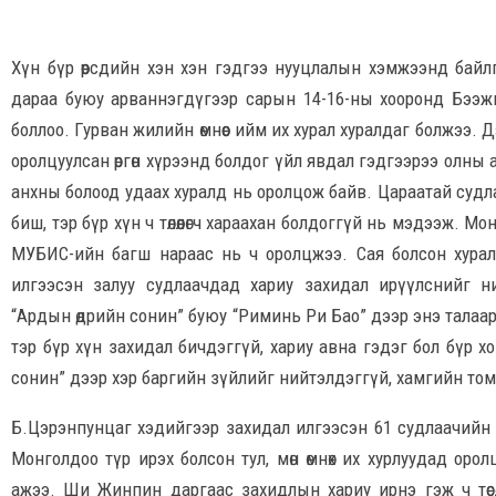
Хүн бүр өөрсдийн хэн хэн гэдгээ нууцлалын хэмжээнд бай
дараа буюу арваннэгдүгээр сарын 14-16-ны хооронд Бээжи
боллоо. Гурван жилийн өмнөөс ийм их хурал хуралдаг болжээ. 
оролцуулсан өргөн хүрээнд болдог үйл явдал гэдгээрээ олны
анхны болоод удаах хуралд нь оролцож байв. Цараатай судла
биш, тэр бүр хүн ч төлөөлөгч хараахан болдоггүй нь мэдээж. М
МУБИС-ийн багш нараас нь ч оролцжээ. Сая болсон хурал д
илгээсэн залуу судлаачдад хариу захидал ирүүлснийг 
“Ардын өдрийн сонин” буюу “Риминь Ри Бао” дээр энэ талаа
тэр бүр хүн захидал бичдэггүй, хариу авна гэдэг бол бүр х
сонин” дээр хэр баргийн зүйлийг нийтэлдэггүй, хамгийн том
Б.Цэрэнпунцаг хэдийгээр захидал илгээсэн 61 судлаачийн н
Монголдоо түр ирэх болсон тул, мөн өмнөх их хурлуудад ор
ажээ. Ши Жинпин даргаас захидлын хариу ирнэ гэж ч төсөө