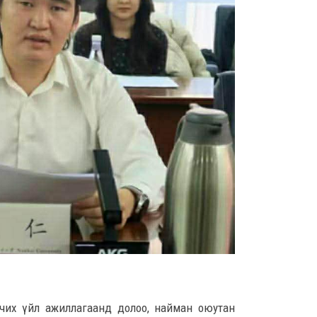
8 сар
Үндс
үнд
М.Н
хар
8 сар
Неф
татв
бит
8 сар
I х
сары
бор
хөнд
8 сар
чих үйл ажиллагаанд долоо, найман оюутан
А.Ар