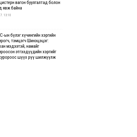
 цистерн вагон буулгалтад болон
д явж байна
 7. 13:10
С-ын бүлэг хүчингийн хэргийн
ирогч, тэмцэгч Шинэцэцэг:
хан мэдээтэй, намайг
ироосон этгээдүүдийн хэргийг
куророос шүүх рүү шилжүүлж
гааг сонслоо
гдрийн байдлаар ₮10000 доош
гээр шатахууны худалдан авалт
сэн 1500 баримт бүртгэгджээ
 7. 12:37
хуун олголтыг 50,000 төгрөгөөр
гаарласныг нэмэгдүүлж 100,000
өгт хүргэхээр судалж байгаа