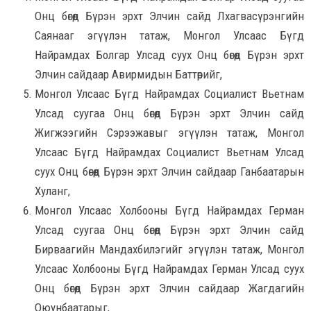
Онц бөгөөд Бүрэн эрхт Элчин сайд Лхагвасүрэнгийн
Саянааг эгүүлэн татаж, Монгол Улсаас Бүгд
Найрамдах Болгар Улсад суух Онц бөгөөд Бүрэн эрхт
Элчин сайдаар Авирмидын Баттөрийг,
Монгол Улсаас Бүгд Найрамдах Социалист Вьетнам
Улсад суугаа Онц бөгөөд Бүрэн эрхт Элчин сайд
Жигжээгийн Сэрээжавыг эгүүлэн татаж, Монгол
Улсаас Бүгд Найрамдах Социалист Вьетнам Улсад
суух Онц бөгөөд Бүрэн эрхт Элчин сайдаар Ганбаатарын
Хуланг,
Монгол Улсаас Холбооны Бүгд Найрамдах Герман
Улсад суугаа Онц бөгөөд Бүрэн эрхт Элчин сайд
Бирваагийн Мандахбилэгийг эгүүлэн татаж, Монгол
Улсаас Холбооны Бүгд Найрамдах Герман Улсад суух
Онц бөгөөд Бүрэн эрхт Элчин сайдаар Жагдагийн
Оюунбаатарыг,