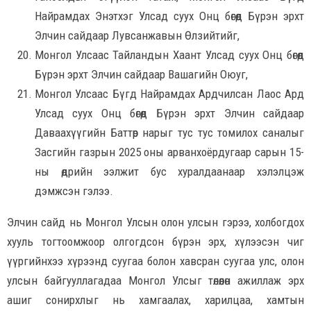
Найрамдах Энэтхэг Улсад суух Онц бөгөөд Бүрэн эрхт
Элчин сайдаар Лувсанжавын Өлзийтийг,
Монгол Улсаас Тайландын Хаант Улсад суух Онц бөгөөд
Бүрэн эрхт Элчин сайдаар Вашагийн Оюуг,
Монгол Улсаас Бүгд Найрамдах Ардчилсан Лаос Ард
Улсад суух Онц бөгөөд Бүрэн эрхт Элчин сайдаар
Даваахүүгийн Баттөр нарыг тус тус томилох саналыг
Засгийн газрын 2025 оны арванхоёрдугаар сарын 15-
ны өдрийн ээлжит бус хуралдаанаар хэлэлцэж
дэмжсэн гэлээ.
Элчин сайд нь Монгол Улсын олон улсын гэрээ, холбогдох
хууль тогтоомжоор олгогдсон бүрэн эрх, хүлээсэн чиг
үүргийнхээ хүрээнд суугаа болон хавсран суугаа улс, олон
улсын байгууллагадаа Монгол Улсыг төлөөлөн ажиллаж эрх
ашиг сонирхлыг нь хамгаалах, харилцаа, хамтын