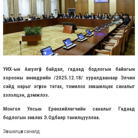
УИХ-ын Аюулгүй байдал, гадаад бодлогын байнгын
хорооны өнөөдрийн /2025.12.18/ хуралдаанаар Элчин
сайд нарыг эгүүлэн татах, томилох зөвшилцөх саналыг
хэлэлцэн, дэмжлээ.
Монгол Улсын Ерөнхийлөгчийн саналыг Гадаад
бодлогын зөвлөх Э.Одбаяр танилцууллаа.
Зөвшилцөх саналд: