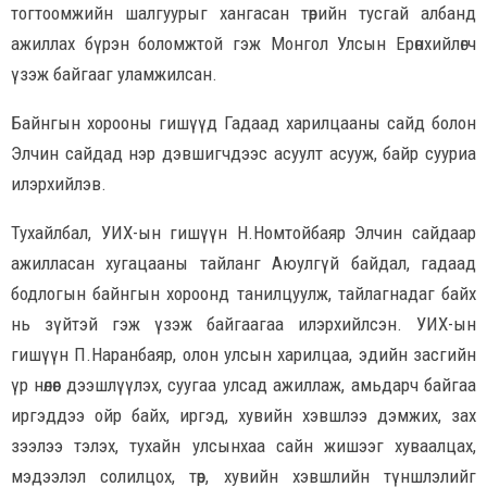
тогтоомжийн шалгуурыг хангасан төрийн тусгай албанд
ажиллах бүрэн боломжтой гэж Монгол Улсын Ерөнхийлөгч
үзэж байгааг уламжилсан.
Байнгын хорооны гишүүд Гадаад харилцааны сайд болон
Элчин сайдад нэр дэвшигчдээс асуулт асууж, байр сууриа
илэрхийлэв.
Тухайлбал, УИХ-ын гишүүн Н.Номтойбаяр Элчин сайдаар
ажилласан хугацааны тайланг Аюулгүй байдал, гадаад
бодлогын байнгын хороонд танилцуулж, тайлагнадаг байх
нь зүйтэй гэж үзэж байгаагаа илэрхийлсэн. УИХ-ын
гишүүн П.Наранбаяр, олон улсын харилцаа, эдийн засгийн
үр нөлөөг дээшлүүлэх, суугаа улсад ажиллаж, амьдарч байгаа
иргэддээ ойр байх, иргэд, хувийн хэвшлээ дэмжих, зах
зээлээ тэлэх, тухайн улсынхаа сайн жишээг хуваалцах,
мэдээлэл солилцох, төр, хувийн хэвшлийн түншлэлийг