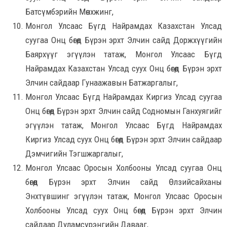
Батсүмбэрийн Мөнхжинг,
Монгол Улсаас Бүгд Найрамдах Казахстан Улсад
суугаа Онц бөгөөд Бүрэн эрхт Элчин сайд Доржхүүгийн
Баярхүүг эгүүлэн татаж, Монгол Улсаас Бүгд
Найрамдах Казахстан Улсад суух Онц бөгөөд Бүрэн эрхт
Элчин сайдаар Гунаажавын Батжаргалыг,
Монгол Улсаас Бүгд Найрамдах Киргиз Улсад суугаа
Онц бөгөөд Бүрэн эрхт Элчин сайд Содномын Ганхуягийг
эгүүлэн татаж, Монгол Улсаас Бүгд Найрамдах
Киргиз Улсад суух Онц бөгөөд Бүрэн эрхт Элчин сайдаар
Дэмчигийн Тэгшжаргалыг,
Монгол Улсаас Оросын Холбооны Улсад суугаа Онц
бөгөөд Бүрэн эрхт Элчин сайд Өлзийсайханы
Энхтүвшинг эгүүлэн татаж, Монгол Улсаас Оросын
Холбооны Улсад суух Онц бөгөөд Бүрэн эрхт Элчин
сайдаар Дуламсүрэнгийн Давааг,