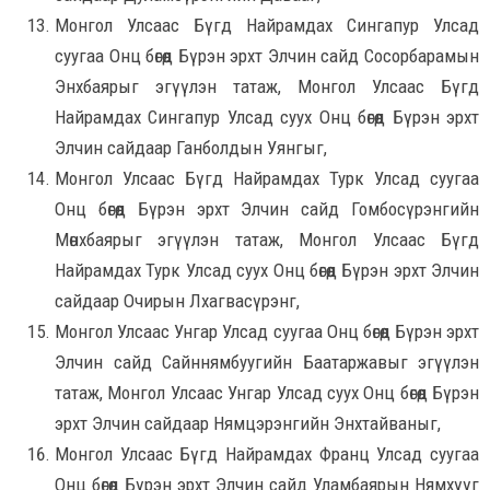
Монгол Улсаас Бүгд Найрамдах Сингапур Улсад
суугаа Онц бөгөөд Бүрэн эрхт Элчин сайд Сосорбарамын
Энхбаярыг эгүүлэн татаж, Монгол Улсаас Бүгд
Найрамдах Сингапур Улсад суух Онц бөгөөд Бүрэн эрхт
Элчин сайдаар Ганболдын Уянгыг,
Монгол Улсаас Бүгд Найрамдах Турк Улсад суугаа
Онц бөгөөд Бүрэн эрхт Элчин сайд Гомбосүрэнгийн
Мөнхбаярыг эгүүлэн татаж, Монгол Улсаас Бүгд
Найрамдах Турк Улсад суух Онц бөгөөд Бүрэн эрхт Элчин
сайдаар Очирын Лхагвасүрэнг,
Монгол Улсаас Унгар Улсад суугаа Онц бөгөөд Бүрэн эрхт
Элчин сайд Сайннямбуугийн Баатаржавыг эгүүлэн
татаж, Монгол Улсаас Унгар Улсад суух Онц бөгөөд Бүрэн
эрхт Элчин сайдаар Нямцэрэнгийн Энхтайваныг,
Монгол Улсаас Бүгд Найрамдах Франц Улсад суугаа
Онц бөгөөд Бүрэн эрхт Элчин сайд Уламбаярын Нямхүүг