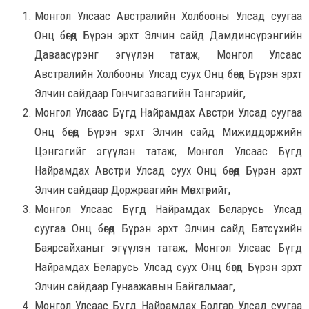
Монгол Улсаас Австралийн Холбооны Улсад суугаа
Онц бөгөөд Бүрэн эрхт Элчин сайд Дамдинсүрэнгийн
Даваасүрэнг эгүүлэн татаж, Монгол Улсаас
Австралийн Холбооны Улсад суух Онц бөгөөд Бүрэн эрхт
Элчин сайдаар Гончигзэвэгийн Тэнгэрийг,
Монгол Улсаас Бүгд Найрамдах Австри Улсад суугаа
Онц бөгөөд Бүрэн эрхт Элчин сайд Мижиддоржийн
Цэнгэгийг эгүүлэн татаж, Монгол Улсаас Бүгд
Найрамдах Австри Улсад суух Онц бөгөөд Бүрэн эрхт
Элчин сайдаар Доржраагийн Мөнхтөрийг,
Монгол Улсаас Бүгд Найрамдах Беларусь Улсад
суугаа Онц бөгөөд Бүрэн эрхт Элчин сайд Батсүхийн
Баярсайханыг эгүүлэн татаж, Монгол Улсаас Бүгд
Найрамдах Беларусь Улсад суух Онц бөгөөд Бүрэн эрхт
Элчин сайдаар Гунаажавын Байгалмааг,
Монгол Улсаас Бүгд Найрамдах Болгар Улсад суугаа