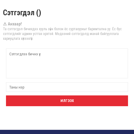
Сэтгэгдэл ()
⚠ Анхаар!
Та сэтгэгдэл бичихдээ хууль зүйн болон ёс суртахууныг баримтална уу. Ёс бус
сэтгэгдлийг админ устгах эрхтэй. Мэдээний сэтгэгдэлд манай байгууллага
хариуцлага хүлээхгүй.