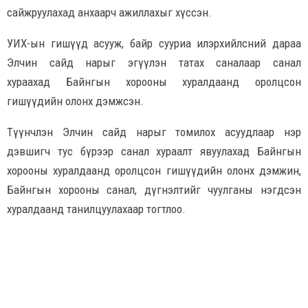
сайжруулахад анхаарч ажиллахыг хүссэн.
УИХ-ын гишүүд асууж, байр сууриа илэрхийлсний дараа
Элчин сайд нарыг эгүүлэн татах саналаар санал
хураахад Байнгын хорооны хуралдаанд оролцсон
гишүүдийн олонх дэмжсэн.
Түүнчлэн Элчин сайд нарыг томилох асуудлаар нэр
дэвшигч тус бүрээр санал хураалт явуулахад Байнгын
хорооны хуралдаанд оролцсон гишүүдийн олонх дэмжин,
Байнгын хорооны санал, дүгнэлтийг чуулганы нэгдсэн
хуралдаанд танилцуулахаар тогтлоо.