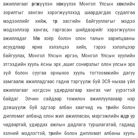
ажиллагааг өргөжүүлэн хөгжүүлэх Монгол Улсын хөгжлийн
зорилтыг ханган хэрэгжүүлэхэд шаардагдах судалгаа
мэдээллийг хийж, төр засгийн байгууллагыг мэдээ
мэдээллээр хангах, гаргасан шийдвэрийг хэрэгжүүлэн
ажилладаг. Мөн хоёр болон олон талын харилцааны
асуудлаар яриа хэлэлцээ хийх, гэрээ хэлэлцээр
байгуулах, Монгол Улсын иргэн, Монгол Улсын хуулийн
этгээдийн хууль ёсны эрх ,ашиг сонирхлыг олон улсын эрх
зүй болон суугаа орныхоо хууль тогтоомжийн дагуу
хамгаалж ажилладгаас гадна тэргүүлж буй ЭСЯ-ныхаа үйл
ажиллагааг нэгдсэн удирдлагаар хангах чиг үүрэгтэй
байдаг. Элчин сайдаар томилон ажиллуулахаар нэр
дэвшүүлж буй эдгээр албан хаагчид нь төрийн болон
дипломат албанд олон жил ажилласан, мэргэжлийн өндөр ур
чадвартай, удирдах ажлын дадлага туршлагатай, гадаад
хэлний мэдлэгтэй, төрийн болон дипломат албаны хууль