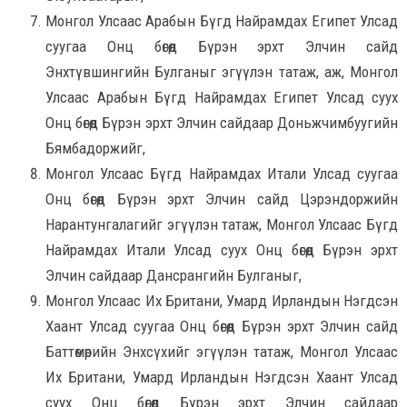
Монгол Улсаас Арабын Бүгд Найрамдах Египет Улсад
суугаа Онц бөгөөд Бүрэн эрхт Элчин сайд
Энхтүвшингийн Булганыг эгүүлэн татаж, аж, Монгол
Улсаас Арабын Бүгд Найрамдах Египет Улсад суух
Онц бөгөөд Бүрэн эрхт Элчин сайдаар Доньжчимбуугийн
Бямбадоржийг,
Монгол Улсаас Бүгд Найрамдах Итали Улсад суугаа
Онц бөгөөд Бүрэн эрхт Элчин сайд Цэрэндоржийн
Нарантунгалагийг эгүүлэн татаж, Монгол Улсаас Бүгд
Найрамдах Итали Улсад суух Онц бөгөөд Бүрэн эрхт
Элчин сайдаар Дансрангийн Булганыг,
Монгол Улсаас Их Британи, Умард Ирландын Нэгдсэн
Хаант Улсад суугаа Онц бөгөөд Бүрэн эрхт Элчин сайд
Баттөмөрийн Энхсүхийг эгүүлэн татаж, Монгол Улсаас
Их Британи, Умард Ирландын Нэгдсэн Хаант Улсад
суух Онц бөгөөд Бүрэн эрхт Элчин сайдаар