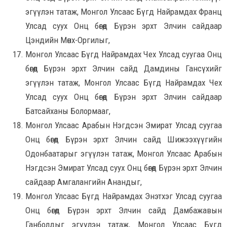
эгүүлэн татаж, Монгол Улсаас Бүгд Найрамдах Франц
Улсад суух Онц бөгөөд Бүрэн эрхт Элчин сайдаар
Цэндийн Мөнх-Оргилыг,
Монгол Улсаас Бүгд Найрамдах Чех Улсад суугаа Онц
бөгөөд Бүрэн эрхт Элчин сайд Дамдины Гансүхийг
эгүүлэн татаж, Монгол Улсаас Бүгд Найрамдах Чех
Улсад суух Онц бөгөөд Бүрэн эрхт Элчин сайдаар
Батсайханы Болормааг,
Монгол Улсаас Арабын Нэгдсэн Эмират Улсад суугаа
Онц бөгөөд Бүрэн эрхт Элчин сайд Шижээхүүгийн
Одонбаатарыг эгүүлэн татаж, Монгол Улсаас Арабын
Нэгдсэн Эмират Улсад суух Онц бөгөөд Бүрэн эрхт Элчин
сайдаар Амгалангийн Анандыг,
Монгол Улсаас Бүгд Найрамдах Энэтхэг Улсад суугаа
Онц бөгөөд Бүрэн эрхт Элчин сайд Дамбажавын
Ганболдыг эгүүлэн татаж, Монгол Улсаас Бүгд