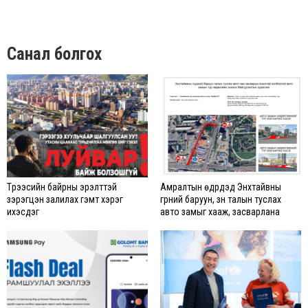
Санал болгох
Түрээсийн байрны эрэлттэй
Амралтын өдрүүдэд Энхтайвны
зэрэгцэн залилах гэмт хэрэг
гүүрний баруун, зүүн талын туслах
ихэсдэг
авто замыг хааж, засварлана