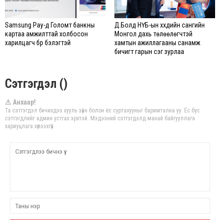
Samsung Pay-д Голомт банкны
Д.Болд НҮБ-ын хүүхдийн сангийн
картаа амжилттай холбосон
Монгол дахь төлөөлөгчтэй
харилцагч бүр бэлэгтэй
хамтын ажиллагааны санамж
бичигт гарын үсэг зурлаа
Сэтгэгдэл ()
⚠ Анхаар!
Та сэтгэгдэл бичихдээ хууль зүйн болон ёс суртахууныг баримтална уу. Ёс бус
сэтгэгдлийг админ устгах эрхтэй. Мэдээний сэтгэгдэлд манай байгууллага
хариуцлага хүлээхгүй.