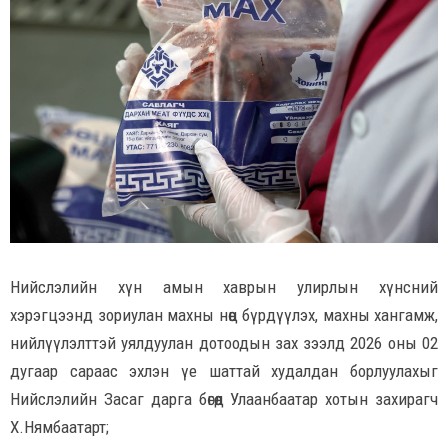
Нийслэлийн хүн амын хаврын улирлын хүнсний
хэрэгцээнд зориулан махны нөөц бүрдүүлэх, махны хангамж,
нийлүүлэлттэй уялдуулан дотоодын зах зээлд 2026 оны 02
дугаар сараас эхлэн үе шаттай худалдан борлуулахыг
Нийслэлийн Засаг дарга бөгөөд Улаанбаатар хотын захирагч
Х.Нямбаатарт;