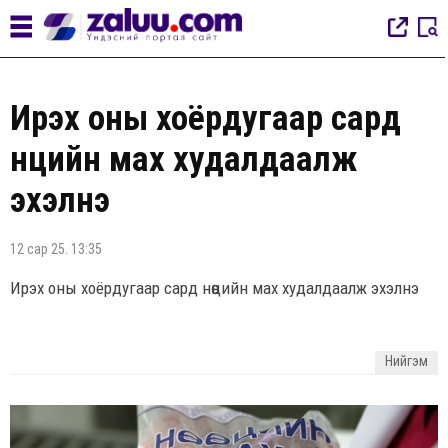
Ирэх оны хоёрдугаар сард
нөөцийн мах худалдаалж
эхэлнэ
12 сар 25. 13:35
Ирэх оны хоёрдугаар сард нөөцийн мах худалдаалж эхэлнэ
Нийгэм