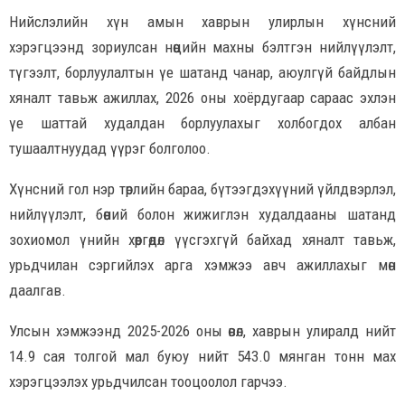
Нийслэлийн хүн амын хаврын улирлын хүнсний
хэрэгцээнд зориулсан нөөцийн махны бэлтгэн нийлүүлэлт,
түгээлт, борлуулалтын үе шатанд чанар, аюулгүй байдлын
хяналт тавьж ажиллах, 2026 оны хоёрдугаар сараас эхлэн
үе шаттай худалдан борлуулахыг холбогдох албан
тушаалтнуудад үүрэг болголоо.
Хүнсний гол нэр төрлийн бараа, бүтээгдэхүүний үйлдвэрлэл,
нийлүүлэлт, бөөний болон жижиглэн худалдааны шатанд
зохиомол үнийн хөөргөдөл үүсгэхгүй байхад хяналт тавьж,
урьдчилан сэргийлэх арга хэмжээ авч ажиллахыг мөн
даалгав.
Улсын хэмжээнд 2025-2026 оны өвөл, хаврын улиралд нийт
14.9 сая толгой мал буюу нийт 543.0 мянган тонн мах
хэрэгцээлэх урьдчилсан тооцоолол гарчээ.