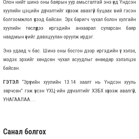
Олон нийт шинэ оны баярын уур амьсгалтай энэ үед Үндсэн
хуулийн цэцийн дүгнэлтийг хүлээж авахгүй буцаах вий гэсэн
болгоомжлол үүсээд байсан. Эрх баригч чухал болон хулгайн
хуулийн төслүүдээ иргэдийн анхаарал суларсан баяр
наадмын үеийг давхцуулан оруулж ирдэг.
Энэ удаад ч бас. Шинэ оны босгон дээр иргэдийн үг хэлэх,
мэдэх эрхийг хөндсөн чухал асуудлыг өнөөдөр хэлэлцэх
байсан.
ГЭТЭЛ
“Эрүүгийн хуулийн 13.14 заалт нь Үндсэн хууль
зөрчсөн” гэж үзсэн ҮХЦ-ийн дүгнэлтийг ХЗБХ хүлээж авалгүй,
УНАГААЛАА....
Санал болгох