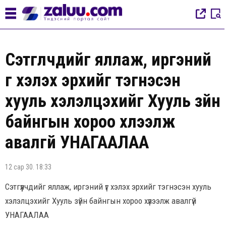
Сэтгүүлчдийг яллаж, иргэний
үг хэлэх эрхийг тэгнэсэн
хууль хэлэлцэхийг Хууль зүйн
байнгын хороо хүлээлж
авалгүй УНАГААЛАА
12 сар 30. 18:33
Сэтгүүлчдийг яллаж, иргэний үг хэлэх эрхийг тэгнэсэн хууль
хэлэлцэхийг Хууль зүйн байнгын хороо хүлээлж авалгүй
УНАГААЛАА