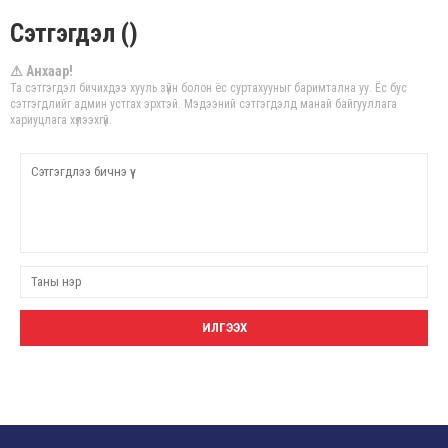
Сэтгэгдэл ()
⚠ Анхаар!
Та сэтгэгдэл бичихдээ хууль зүйн болон ёс суртахууныг баримтална уу. Ёс бус
сэтгэгдлийг админ устгах эрхтэй. Мэдээний сэтгэгдэлд манай байгууллага
хариуцлага хүлээхгүй.