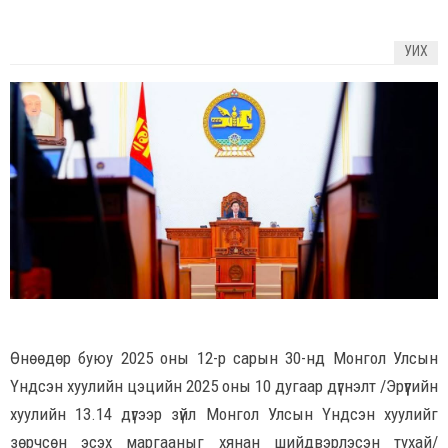
УИХ
Өнөөдөр буюу 2025 оны 12-р сарын 30-нд Монгол Улсын
Үндсэн хуулийн цэцийн 2025 оны 10 дугаар дүгнэлт /Эрүүгийн
хуулийн 13.14 дүгээр зүйл Монгол Улсын Үндсэн хуулийг
зөрчсөн эсэх маргааныг хянан шийдвэрлэсэн тухай/