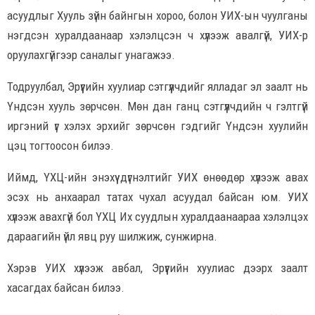
асуудлыг Хууль зүйн байнгын хороо, болон УИХ-ын чуулганы
нэгдсэн хуралдаанаар хэлэлцсэн ч хүлээж авалгүй, УИХ-р
оруулахгүйгээр саналыг унагажээ.
Тодруулбал, Эрүүгийн хуулиар сэтгүүлчдийг ялладаг эл заалт нь
Үндсэн хууль зөрчсөн. Мөн дан ганц сэтгүүлчдийн ч гэлтгүй
иргэний үг хэлэх эрхийг зөрчсөн гэдгийг Үндсэн хуулийн
цэц тогтоосон билээ.
Иймд, ҮХЦ-ийн энэхүү дүгнэлтийг УИХ өнөөдөр хүлээж авах
эсэх нь анхаарал татах чухал асуудал байсан юм. УИХ
хүлээж авахгүй бол ҮХЦ Их суудлын хуралдаанаараа хэлэлцэх
дараагийн үйл явц руу шилжиж, сунжирна.
Хэрэв УИХ хүлээж авбал, Эрүүгийн хуулиас дээрх заалт
хасагдах байсан билээ.