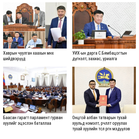
Хаврын чуулган хаахын өмнөх
УИХ-ын дарга С.Бямбацогтын
шийдвэрүүд
дүгнэлт, захиас, уриалга
Баасан гарагт парламент гурван
Онцгой албан татварын тухай
хуулийг эцэслэн баталлаа
хуульд нэмэлт, өөрчлөлт оруулах
тухай хуулийн төсөл өргөн мэдүүлэв