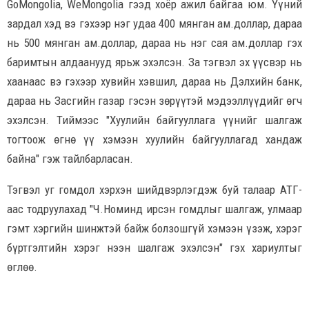
GoMongolia, WeMongolia гээд хоёр ажил байгаа юм. Үүний
зардал хэд вэ гэхээр нэг удаа 400 мянган ам.доллар, дараа
нь 500 мянган ам.доллар, дараа нь нэг сая ам.доллар гэх
баримтын алдаанууд ярьж эхэлсэн. За тэгвэл эх үүсвэр нь
хаанаас вэ гэхээр хувийн хэвшил, дараа нь Дэлхийн банк,
дараа нь Засгийн газар гэсэн зөрүүтэй мэдээллүүдийг өгч
эхэлсэн. Тиймээс "Хуулийн байгууллага үүнийг шалгаж
тогтоож өгнө үү хэмээн хуулийн байгууллагад хандаж
байна" гэж тайлбарласан.
Тэгвэл уг гомдол хэрхэн шийдвэрлэгдэж буй талаар АТГ-
аас тодруулахад "Ч.Номинд ирсэн гомдлыг шалгаж, улмаар
гэмт хэргийн шинжтэй байж болзошгүй хэмээн үзэж, хэрэг
бүртгэлтийн хэрэг нээн шалгаж эхэлсэн" гэх хариултыг
өглөө.