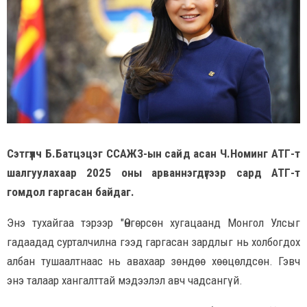
Сэтгүүлч Б.Батцэцэг ССАЖЗ-ын сайд асан Ч.Номинг АТГ-т
шалгуулахаар 2025 оны арваннэгдүгээр сард АТГ-т
гомдол гаргасан байдаг.
Энэ тухайгаа тэрээр "Өнгөрсөн хугацаанд Монгол Улсыг
гадаадад сурталчилна гээд гаргасан зардлыг нь холбогдох
албан тушаалтнаас нь авахаар зөндөө хөөцөлдсөн. Гэвч
энэ талаар хангалттай мэдээлэл авч чадсангүй.