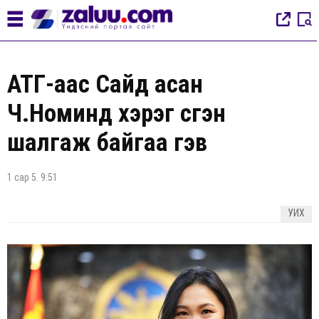
АТГ-аас Сайд асан
Ч.Номинд хэрэг үүсгэн
шалгаж байгаа гэв
1 сар 5. 9:51
УИХ