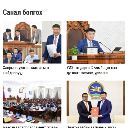
Санал болгох
Хаврын чуулган хаахын өмнөх
УИХ-ын дарга С.Бямбацогтын
шийдвэрүүд
дүгнэлт, захиас, уриалга
Баасан гарагт парламент гурван
Онцгой албан татварын тухай