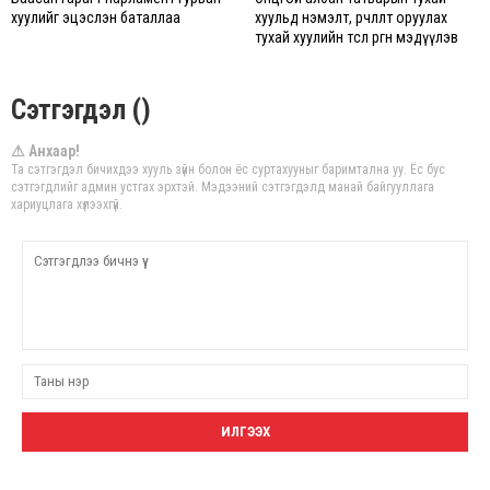
хуулийг эцэслэн баталлаа
хуульд нэмэлт, өөрчлөлт оруулах
тухай хуулийн төсөл өргөн мэдүүлэв
Сэтгэгдэл ()
⚠ Анхаар!
Та сэтгэгдэл бичихдээ хууль зүйн болон ёс суртахууныг баримтална уу. Ёс бус
сэтгэгдлийг админ устгах эрхтэй. Мэдээний сэтгэгдэлд манай байгууллага
хариуцлага хүлээхгүй.