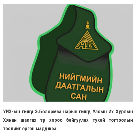
УИХ-ын гишүүн Э.Болормаа нарын гишүүд Улсын Их Хурлын
Хянан шалгах түр хороо байгуулах тухай тогтоолын
төслийг өргөн мэдүүлжээ.