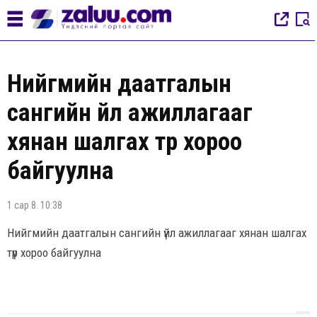
Нийгмийн даатгалын
сангийн үйл ажиллагааг
хянан шалгах түр хороо
байгуулна
1 сар 8. 10:38
Нийгмийн даатгалын сангийн үйл ажиллагааг хянан шалгах
түр хороо байгуулна