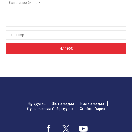
Нүүр хуудас
Фото мэдээ
Видео мэдээ
Сурталчилгаа байршуулах
Холбоо барих