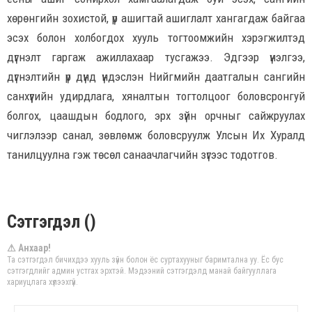
хөрөнгийн зохистой, үр ашигтай ашиглалт хангагдаж байгаа
эсэх болон холбогдох хууль тогтоомжийн хэрэгжилтэд
дүгнэлт гаргаж ажиллахаар тусгажээ. Эдгээр үнэлгээ,
дүгнэлтийн үр дүнд үндэслэн Нийгмийн даатгалын сангийн
санхүүгийн удирдлага, хяналтын тогтолцоог боловсронгуй
болгох, цаашдын бодлого, эрх зүйн орчныг сайжруулах
чиглэлээр санал, зөвлөмж боловсруулж Улсын Их Хуралд
танилцуулна гэж төсөл санаачлагчийн зүгээс тодотгов.
Сэтгэгдэл ()
⚠ Анхаар!
Та сэтгэгдэл бичихдээ хууль зүйн болон ёс суртахууныг баримтална уу. Ёс бус
сэтгэгдлийг админ устгах эрхтэй. Мэдээний сэтгэгдэлд манай байгууллага
хариуцлага хүлээхгүй.