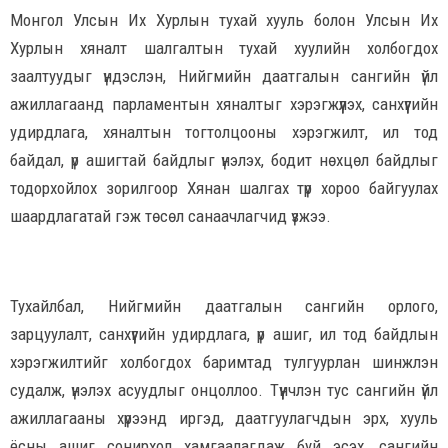
Монгол Улсын Их Хурлын тухай хууль болон Улсын Их
Хурлын хяналт шалгалтын тухай хуулийн холбогдох
заалтуудыг үндэслэн, Нийгмийн даатгалын сангийн үйл
ажиллагаанд парламентын хяналтыг хэрэгжүүлэх, санхүүгийн
удирдлага, хяналтын тогтолцооны хэрэгжилт, ил тод
байдал, үр ашигтай байдлыг үнэлэх, бодит нөхцөл байдлыг
тодорхойлох зорилгоор Хянан шалгах түр хороо байгуулах
шаардлагатай гэж төсөл санаачлагчид үзжээ.
Тухайлбал, Нийгмийн даатгалын сангийн орлого,
зарцуулалт, санхүүгийн удирдлага, үр ашиг, ил тод байдлын
хэрэгжилтийг холбогдох баримтад тулгуурлан шинжлэн
судалж, үнэлэх асуудлыг онцоллоо. Түүнчлэн тус сангийн үйл
ажиллагааны хүрээнд иргэд, даатгуулагчдын эрх, хууль
ёсны ашиг сонирхол хамгаалагдаж буй эсэх, сангийн