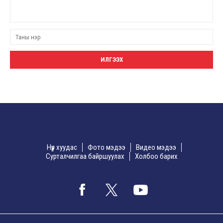
Нүүр хуудас
Фото мэдээ
Видео мэдээ
Сурталчилгаа байршуулах
Холбоо барих