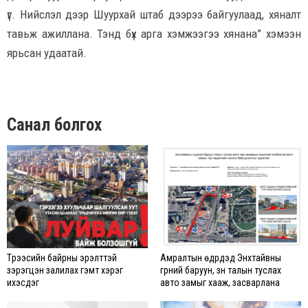
үг. Нийслэл дээр Шуурхай штаб дээрээ байгуулаад, хяналт
тавьж ажиллана. Тэнд бүх арга хэмжээгээ хянана” хэмээн
ярьсан удаатай.
Санал болгох
Түрээсийн байрны эрэлттэй
Амралтын өдрүүдэд Энхтайвны
зэрэгцэн залилах гэмт хэрэг
гүүрний баруун, зүүн талын туслах
ихэсдэг
авто замыг хааж, засварлана