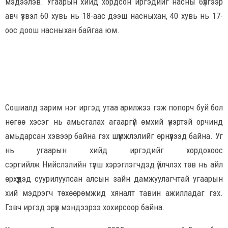
мэдээлэв. Угаарын хийд хордсон иргэдийг насны бүлгээр
авч үзвэл 60 хувь нь 18-аас дээш насныхан, 40 хувь нь 17-
оос доош насныхан байгаа юм.
Сошиалд зарим нэг иргэд утаа арилжээ гэж попорч буй бол
нөгөө хэсэг нь амьсгалах агааргүй өмхий үнэртэй орчинд
амьдарсан хэвээр байна гэх шүүмжлэлийг өрнүүлээд байна. Уг
нь угаарын хийд иргэдийг хордохоос
сэргийлж Нийслэлийн түлш хэрэглэгчдэд үйлчлэх төв нь айл
өрхүүдэд суурилуулсан алсын зайн дамжуулагчтай угаарын
хий мэдрэгч төхөөрөмжид хяналт тавин ажилладаг гэх.
Гэвч иргэд эрүүл мэндээрээ хохирсоор байна.