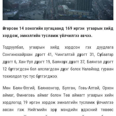
Өнгөрсөн 14 хоногийн хугацаанд 169 иргэн угаарын хийд
хордож, эмнэлгийн тусламж үйлчилгээ авчээ.
Тодруулбал, угаарын хийд хордсон гэх дуудлага
Сонгинохайрхан дүүрэгт 41, Чингэлтэй дүүрэгт 31, Сүхбаатар
дүүрэгт 6, Хан-Уул дүүрэгт 19, Баянзүрх дүүрэгт 37, Баянгол дүүрэгт
12 бүртгэгдсэн бол алслагдсан дүүрэг болох Налайхад гурван
тохиолдол тус тус бүртгэгджээ.
Мөн Баян-Өлгий, Баянхонгор, Булган, Говь-Алтай, Орхон
аймаг, Өмнөговь аймаг болон Төв аймагт угаарын хийн
хордлогод 19 иргэн хордож эмнэлгийн тусламж үйлчилгээ
авсан гэж Нийгмийн эрүүл мэндийн үндэсний төвөөс