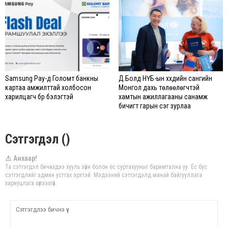
Samsung Pay-д Голомт банкны
Д.Болд НҮБ-ын хүүхдийн сангийн
картаа амжилттай холбосон
Монгол дахь төлөөлөгчтэй
харилцагч бүр бэлэгтэй
хамтын ажиллагааны санамж
бичигт гарын үсэг зурлаа
Сэтгэгдэл ()
⚠ Анхаар!
Та сэтгэгдэл бичихдээ хууль зүйн болон ёс суртахууныг баримтална уу. Ёс бус
сэтгэгдлийг админ устгах эрхтэй. Мэдээний сэтгэгдэлд манай байгууллага
хариуцлага хүлээхгүй.