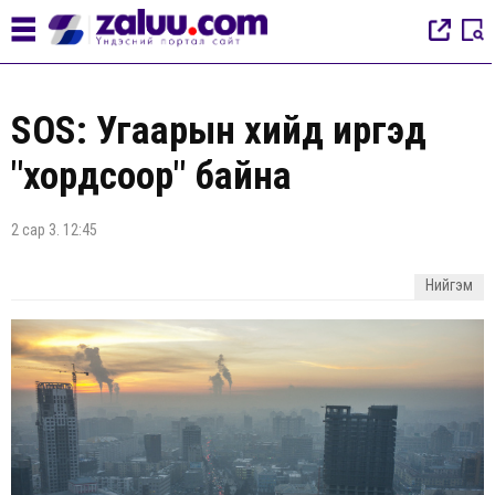
SOS: Угаарын хийд иргэд
"хордсоор" байна
2 сар 3. 12:45
Нийгэм