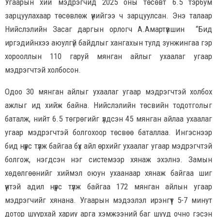
Угаарын хий мэдрэгчид 2025 оны төсөвт 6.5 тэрбум
зарцуулахаар төсөвлөж үүнийгээ ч зарцуулсан. Энэ талаар
Нийслэлийн Засаг даргын орлогч А.Амартүвшин “Бид
иргэдийнхээ аюулгүй байдлыг хангахын тулд зунжингаа гэр
хорооллын 110 гаруй мянган айлыг ухаалаг угаар
мэдрэгчтэй холбосон.
Одоо 30 мянган айлыг ухаалаг угаар мэдрэгчтэй холбох
ажлыг ид хийж байна. Нийслэлийн төсвийн тодотголыг
баталж, нийт 6.5 төгрөгийг үлдсэн 45 мянган айлаа ухаалаг
угаар мэдрэгчтэй болгохоор төсвөө баталлаа. Ингэснээр
бид нүүрс түлж байгаа бүх айл өрхийг ухаалаг угаар мэдрэгчтэй
болгож, нэгдсэн нэг системээр хянаж эхэлнэ. Замын
хөдөлгөөнийг хиймэл оюун ухаанаар хянаж байгаа шиг
үүнтэй адил нүүрс түлж байгаа 172 мянган айлын угаар
мэдрэгчийг хянана. Угаарын мэдээлэл ирэнгүүт 5-7 минут
дотор шуурхай хариу арга хэмжээний баг шууд очно гэсэн