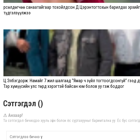
Өрсөлдөгчөө санаатайгаар тохойлдсон Д.Цэрэнтогтохын барилдах эрхийг
түдгэлзүүлжээ
Ц.Элбэгдорж: Намайг 7 жил шалгаад “Ямар ч зүйл тогтоогдсонгүй” гээд д
Тэр хүмүүсийн улс төрд хэрэгтэй байсан юм болов уу гэж боддог
Сэтгэгдэл ()
⚠ Анхаар!
Та сэтгэгдэл бичихдээ хууль зүйн болон ёс суртахууныг баримтална уу. Ёс бус сэтгэг