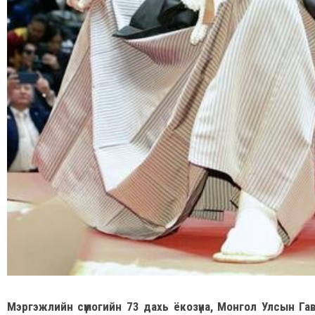
Мэргэжлийн сүмогийн 73 дахь ёкозүна, Монгол Улсын Га