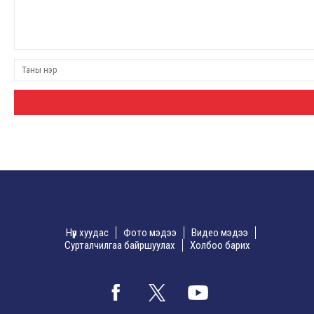
Нүүр хуудас
Фото мэдээ
Видео мэдээ
Сурталчилгаа байршуулах
Холбоо барих