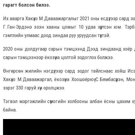
гарагт болсон билээ.
Их аварга Хакүхо М.Даваажаргалыг 2021 оны есдүгээр сард зо
Г.Ган-Эрдэнэ эзэн хааны цомыг 10 удаа хүртсэн юм. Тэрбэ
гэмтлийн улмаас доод зиндаа руу уруудсан түүхтэй.
2020 оны долдугаар сарын тэмцээнд Дээд зиндаанд хоёр дахь
сарын тэмцээнээр ёкозүна цолтой зодоглох болжээ.
Өнгөрсөн жилийн нэгдүгээр сард зодог тайлснаас хойш Исэ
Хакүхо М.Даваажаргал, ёкозүна Хоошоёрюү С.Бямбасүрэн, Мон
зэрэг 330 гаруй хүн оролцжээ.
Тэгвэл мэргэжлийн сүмогийн холбооны албан ёсны цахим ху
байна.