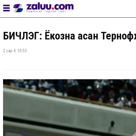
БИЧЛЭГ: Ёкозүна асан Терүноф
2 сар 4. 10:53