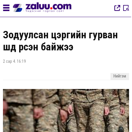
Зодуулсан цэргийн гурван
шүд үүрсэн байжээ
2 сар 4. 16:19
Нийгэм