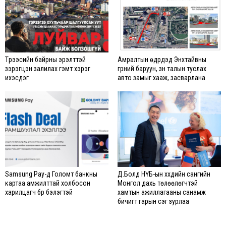
Түрээсийн байрны эрэлттэй
Амралтын өдрүүдэд Энхтайвны
зэрэгцэн залилах гэмт хэрэг
гүүрний баруун, зүүн талын туслах
ихэсдэг
авто замыг хааж, засварлана
Samsung Pay-д Голомт банкны
Д.Болд НҮБ-ын хүүхдийн сангийн
картаа амжилттай холбосон
Монгол дахь төлөөлөгчтэй
харилцагч бүр бэлэгтэй
хамтын ажиллагааны санамж
бичигт гарын үсэг зурлаа