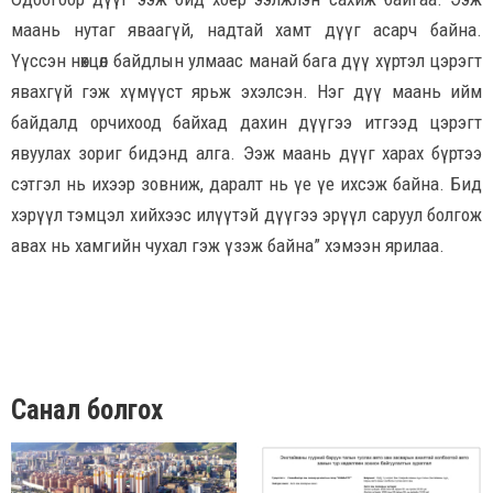
маань нутаг яваагүй, надтай хамт дүүг асарч байна.
Үүссэн нөхцөл байдлын улмаас манай бага дүү хүртэл цэрэгт
явахгүй гэж хүмүүст ярьж эхэлсэн. Нэг дүү маань ийм
байдалд орчихоод байхад дахин дүүгээ итгээд цэрэгт
явуулах зориг бидэнд алга. Ээж маань дүүг харах бүртээ
сэтгэл нь ихээр зовниж, даралт нь үе үе ихсэж байна. Бид
хэрүүл тэмцэл хийхээс илүүтэй дүүгээ эрүүл саруул болгож
авах нь хамгийн чухал гэж үзэж байна” хэмээн ярилаа.
Санал болгох