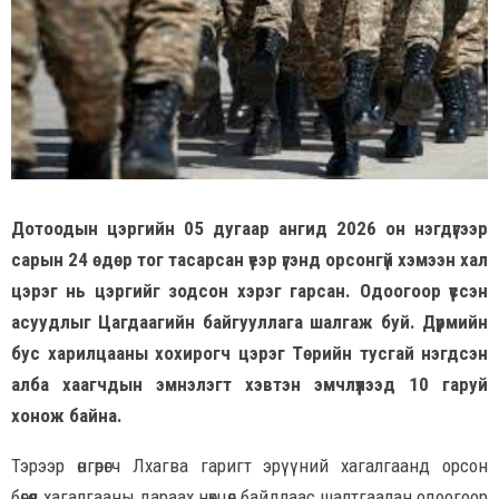
Дотоодын цэргийн 05 дугаар ангид 2026 он нэгдүгээр
сарын 24 өдөр тог тасарсан үеэр үгэнд орсонгүй хэмээн хал
цэрэг нь цэргийг зодсон хэрэг гарсан. Одоогоор үүссэн
асуудлыг Цагдаагийн байгууллага шалгаж буй. Дүрмийн
бус харилцааны хохирогч цэрэг Төрийн тусгай нэгдсэн
алба хаагчдын эмнэлэгт хэвтэн эмчлүүлээд 10 гаруй
хонож байна.
Тэрээр өнгөрөгч Лхагва гаригт эрүүний хагалгаанд орсон
бөгөөд хагалгааны дараах нөхцөл байдлаас шалтгаалан одоогоор