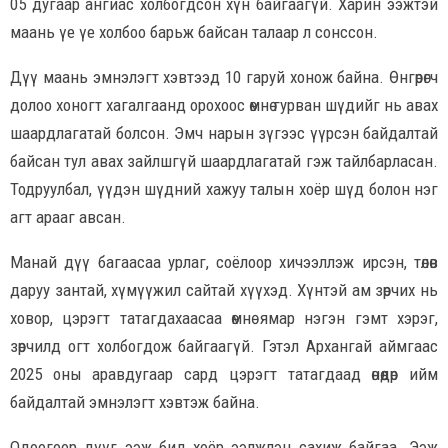
05 дугаар ангиас холбогдсон хүн байгаагүй. Харин ээжтэй
маань үе үе холбоо барьж байсан талаар л сонссон.
Дүү маань эмнэлэгт хэвтээд 10 гаруй хонож байна. Өнгөрөгч
долоо хоногт хагалгаанд орохоос өмнө гурван шүдийг нь авах
шаардлагатай болсон. Эмч нарын зүгээс үүрсэн байдалтай
байсан тул авах зайлшгүй шаардлагатай гэж тайлбарласан.
Тодруулбал, үүдэн шүдний хажуу талын хоёр шүд болон нэг
агт арааг авсан.
Манай дүү багаасаа урлаг, соёлоор хичээллэж ирсэн, төлөв
даруу зантай, хүмүүжил сайтай хүүхэд. Хүнтэй ам зөрчих нь
ховор, цэрэгт татагдахаасаа өмнө ямар нэгэн гэмт хэрэг,
зөрчилд огт холбогдож байгаагүй. Гэтэл Архангай аймгаас
2025 оны аравдугаар сард цэрэгт татагдаад өнөөдөр ийм
байдалтай эмнэлэгт хэвтэж байна.
Одоогоор дүүг ээж бид хоёр ээлжлэн сахиж байгаа. Ээж