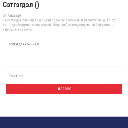
Сэтгэгдэл ()
⚠ Анхаар!
Та сэтгэгдэл бичихдээ хууль зүйн болон ёс суртахууныг баримтална уу. Ёс бус
сэтгэгдлийг админ устгах эрхтэй. Мэдээний сэтгэгдэлд манай байгууллага
хариуцлага хүлээхгүй.