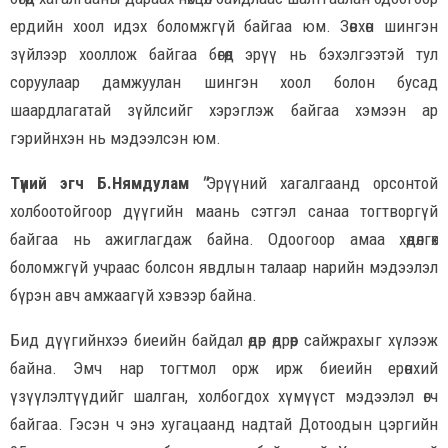
ердийн хоол идэх боломжгүй байгаа юм. Зөвхөн шингэн
зүйлээр хооллож байгаа бөгөөд эрүү нь бэхэлгээтэй тул
соруулаар дамжуулан шингэн хоол болон бусад
шаардлагатай зүйлсийг хэрэглэж байгаа хэмээн ар
гэрийнхэн нь мэдээлсэн юм.
Түүний эгч Б.Нямдулам
"
Эрүүний хагалгаанд орсонтой
холбоотойгоор дүүгийн маань сэтгэл санаа тогтворгүй
байгаа нь ажиглагдаж байна. Одоогоор амаа хөдөлгөх
боломжгүй учраас болсон явдлын талаар нарийн мэдээлэл
бүрэн авч амжаагүй хэвээр байна.
Бид дүүгийнхээ биеийн байдал өдөр өдрөөр сайжрахыг хүлээж
байна. Эмч нар тогтмол орж ирж биеийн ерөнхий
үзүүлэлтүүдийг шалган, холбогдох хүмүүст мэдээлэл өгч
байгаа. Гэсэн ч энэ хугацаанд надтай Дотоодын цэргийн