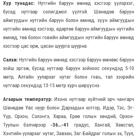
Хур тунадас:
Нутгийн баруун өмнөд хэсгээр үүлэрхэг,
бусад нутгаар солигдмол үүлтэй. Шөнөдөө баруун
аймгуудын нутгийн баруун болон өмнөд, зүүн аймгуудын
нутгийн өмнөд хэсгээр, өдөртөө баруун аймгуудын нутгийн
өмнөд, төв болон говийн аймгуудын нутгийн баруун өмнөд
хэсгээр цас орж, цасан шуурга шуурна.
Салхи:
Нутгийн баруун өмнөд хэсгээр баруун өмнөөс баруун
хойш эргэж, бусад нутгаар баруун хойноос секундэд 5-10
метр, Алтайн уулархаг нутаг болон говь, тал хээрийн
нутгаар секундэд 13-15 метр хүрч ширүүснэ.
Агаарын температур:
Ихэнх нутгаар хүйтний эрч чангарч
Шөнөдөө Увс нуур болон Дархадын хотгор, Идэр, Тэс, Эг-
Үүр, Орхон, Сэлэнгэ, Хараа, Ерөө голын хөндий, Орхон-
Туулын бэлчирээр
-36…-41
градус, Хангай, Хөвсгөл,
Хэнтийн уулархаг нутаг, Завхан, Заг-Байдраг голын эх, Туул,