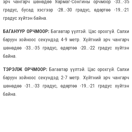
эрч чангарч шөнөдөө Яармаг-Сонгины орчмоор -33…-35
градус, бусад хэсгээр -28…-30 градус, өдөртөө -19…-21
градус хүйтэн байна.
БАГАНУУР ОРЧМООР:
Багавтар үүлтэй. Цас орохгүй. Салхи
баруун хойноос секундэд 4-9 метр. Хүйтний эрч чангарч
шөнөдөө -33…-35 градус, өдөртөө -20…-22 градус хүйтэн
байна.
ТЭРЭЛЖ ОРЧМООР:
Багавтар үүлтэй. Цас орохгүй. Салхи
баруун хойноос секундэд 2-7 метр. Хүйтний эрч чангарч
шөнөдөө -31…-33 градус, өдөртөө -19…-21 градус хүйтэн
байна.