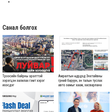
Санал болгох
Түрээсийн байрны эрэлттэй
Амралтын өдрүүдэд Энхтайвны
зэрэгцэн залилах гэмт хэрэг
гүүрний баруун, зүүн талын туслах
ихэсдэг
авто замыг хааж, засварлана