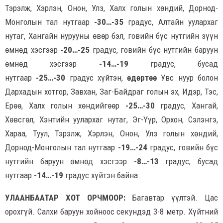
Тэрэлж, Хэрлэн, Онон, Улз, Халх голын хөндий, Дорнод-
Монголын тал нутгаар
-30…-35
градус, Алтайн уулархаг
нутаг, Хангайн нурууны өвөр бэл, говийн бүс нутгийн зүүн
өмнөд хэсгээр
-20…-25
градус, говийн бүс нутгийн баруун
өмнөд хэсгээр
-14…-19
градус, бусад
нутгаар
-25…-30
градус хүйтэн,
өдөртөө
Увс нуур болон
Дархадын хотгор, Завхан, Заг-Байдраг голын эх, Идэр, Тэс,
Ерөө, Халх голын хөндийгөөр
-25…-30
градус, Хангай,
Хөвсгөл, Хэнтийн уулархаг нутаг, Эг-Үүр, Орхон, Сэлэнгэ,
Хараа, Туул, Тэрэлж, Хэрлэн, Онон, Улз голын хөндий,
Дорнод-Монголын тал нутгаар
-19…-24
градус, говийн бүс
нутгийн баруун өмнөд хэсгээр
-8…-13
градус, бусад
нутгаар
-14…-19
градус хүйтэн байна.
УЛААНБААТАР ХОТ ОРЧМООР:
Багавтар үүлтэй. Цас
орохгүй. Салхи баруун хойноос секундэд 3-8 метр. Хүйтний