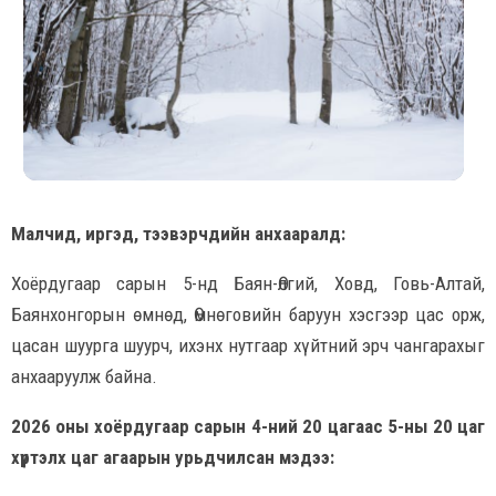
Малчид, иргэд, тээвэрчдийн анхааралд:
Хоёрдугаар сарын 5-нд Баян-Өлгий, Ховд, Говь-Алтай,
Баянхонгорын өмнөд, Өмнөговийн баруун хэсгээр цас орж,
цасан шуурга шуурч, ихэнх нутгаар хүйтний эрч чангарахыг
анхааруулж байна.
2026 оны хоёрдугаар сарын 4-ний 20 цагаас 5-ны 20 цаг
хүртэлх
цаг агаарын урьдчилсан мэдээ: