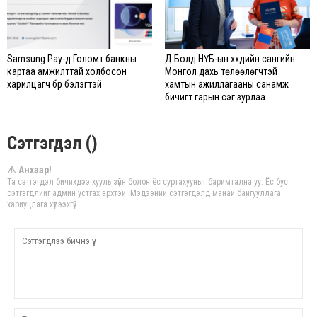
Samsung Pay-д Голомт банкны
Д.Болд НҮБ-ын хүүхдийн сангийн
картаа амжилттай холбосон
Монгол дахь төлөөлөгчтэй
харилцагч бүр бэлэгтэй
хамтын ажиллагааны санамж
бичигт гарын үсэг зурлаа
Сэтгэгдэл ()
⚠ Анхаар!
Та сэтгэгдэл бичихдээ хууль зүйн болон ёс суртахууныг баримтална уу. Ёс бус
сэтгэгдлийг админ устгах эрхтэй. Мэдээний сэтгэгдэлд манай байгууллага
хариуцлага хүлээхгүй.