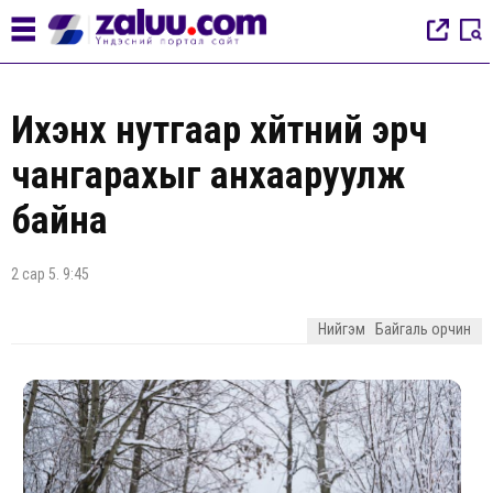
Ихэнх нутгаар хүйтний эрч
чангарахыг анхааруулж
байна
2 сар 5. 9:45
Нийгэм
Байгаль орчин