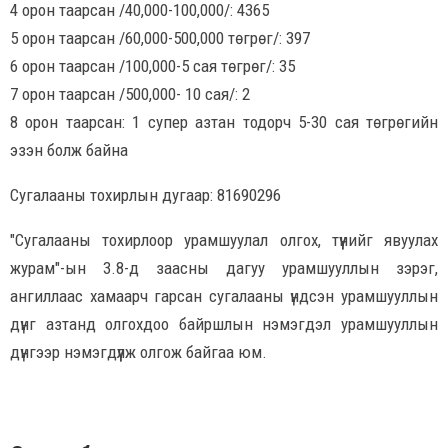
4 орон таарсан /40,000-100,000/: 4365
5 орон таарсан /60,000-500,000 төгрөг/: 397
6 орон таарсан /100,000-5 сая төгрөг/: 35
7 орон таарсан /500,000- 10 сая/: 2
8 орон таарсан: 1 супер азтан тодорч 5-30 сая төгрөгийн
эзэн болж байна
Сугалааны тохирлын дугаар: 81690296
"Сугалааны тохирлоор урамшуулал олгох, түүнийг явуулах
журам"-ын 3.8-д заасны дагуу урамшууллын зэрэг,
ангиллаас хамаарч гарсан сугалааны үндсэн урамшууллын
дүнг азтанд олгохдоо байршлын нэмэгдэл урамшууллын
дүнгээр нэмэгдүүлж олгож байгаа юм.