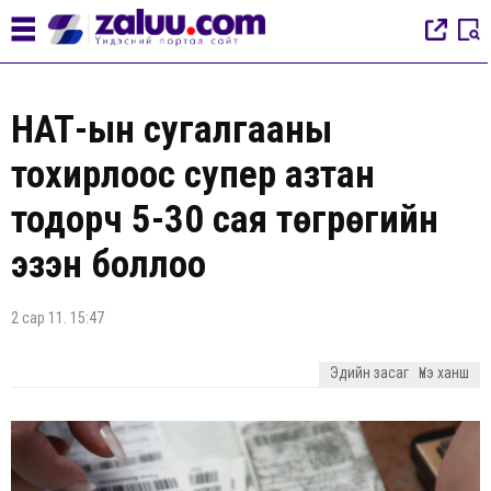
НӨАТ-ын сугалгааны
тохирлоос супер азтан
тодорч 5-30 сая төгрөгийн
эзэн боллоо
2 сар 11. 15:47
Эдийн засаг
Үнэ ханш