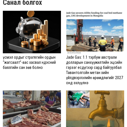
Санал болгох
Үүсмэл ордыг стратегийн ордын
Jade Gas: 1.1 тэрбум австрали
“жагсаалт”-аас хасвал Үндэсний
долларын санхүүжилтийн эцсийн
баялгийн сан зөв болно
гэрээг есдүгээр сард байгуулбал
Тавантолгойн метан хийн
үйлдвэрлэлийн өрөмдлөгийг 2027
онд эхлүүлнэ