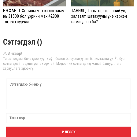
ҮНЭ ХАНШ: Хонины мах килограмм
ТАНИЛЦ: Таны хэрэглээний ус,
нь 31500 бол үхрийн мах 42800
халаалт, шатахууны үнэ хэрхэн
төгрөгт хүрчээ
нэмэгдсэн бэ?
Сэтгэгдэл ()
⚠ Анхаар!
Та сэтгэгдэл бичихдээ хууль зүйн болон ёс суртахууныг баримтална уу. Ёс бус
сэтгэгдлийг админ устгах эрхтэй. Мэдээний сэтгэгдэлд манай байгууллага
хариуцлага хүлээхгүй.