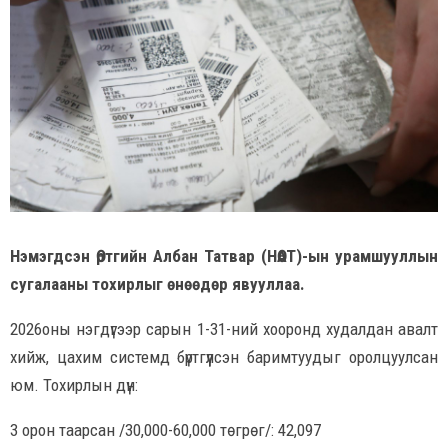
Нэмэгдсэн Өртгийн Албан Татвар (НӨАТ)-ын урамшууллын
сугалааны тохирлыг өнөөдөр явууллаа.
2026оны нэгдүгээр сарын 1-31-ний хооронд худалдан авалт
хийж, цахим системд бүртгүүлсэн баримтуудыг оролцуулсан
юм. Тохирлын дүн:
3 орон таарсан /30,000-60,000 төгрөг/: 42,097