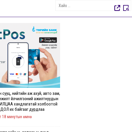
 сууц, нийтийн аж ахуй, авто зам,
ижилт үйлчилгээний ажилтнуудын
ИЛЦАА хандлагатай холбоотой
ДОЛ их байгааг дурдлаа
г 18 минутын өмнө