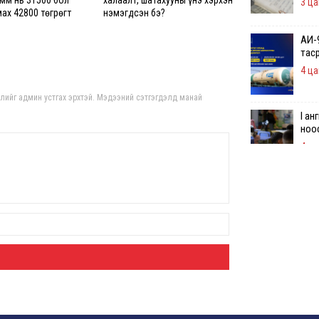
мм нь 31500 бол
халаалт, шатахууны үнэ хэрхэн
3 ца
мах 42800 төгрөгт
нэмэгдсэн бэ?
АИ-9
таср
4 ца
гдлийг админ устгах эрхтэй. Мэдээний сэтгэгдэлд манай
I ан
ноо
4 ца
Үндс
үнд
М.Н
хар
5 ца
Неф
тат
битү