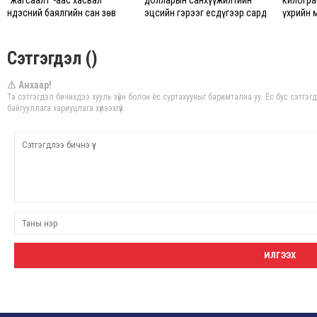
“жагсаалт”-аас хасвал
долларын санхүүжилтийн
килогра
Үндэсний баялгийн сан зөв
эцсийн гэрээг есдүгээр сард
үхрийн 
болно
байгуулбал Тавантолгойн
хүрчээ
метан хийн үйлдвэрлэлийн
өрөмдлөгийг 2027 онд
Сэтгэгдэл ()
эхлүүлнэ
⚠ Анхаар!
Та сэтгэгдэл бичихдээ хууль зүйн болон ёс суртахууныг баримтална уу. Ёс бус сэтгэ
байгууллага хариуцлага хүлээхгүй.