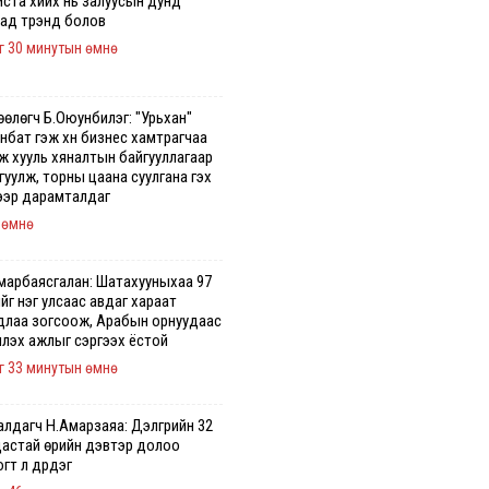
иста хийх нь залуусын дунд
аад трэнд болов
г 30 минутын өмнө
өөлөгч Б.Оюунбилэг: "Урьхан"
нбат гэж хүн бизнес хамтрагчаа
эж хууль хяналтын байгууллагаар
уулж, торны цаана суулгана гэх
ээр дарамталдаг
 өмнө
марбаясгалан: Шатахууныхаа 97
йг нэг улсаас авдаг хараат
длаа зогсоож, Арабын орнуудаас
үүлэх ажлыг сэргээх ёстой
г 33 минутын өмнө
лдагч Н.Амарзаяа: Дэлгүүрийн 32
дастай өрийн дэвтэр долоо
гт л дүүрдэг