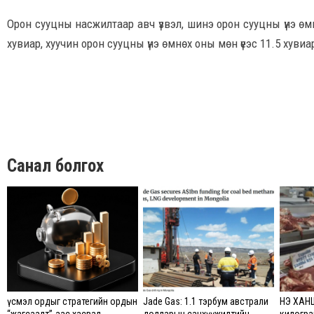
Орон сууцны насжилтаар авч үзвэл, шинэ орон сууцны үнэ өмн
хувиар, хуучин орон сууцны үнэ өмнөх оны мөн үеэс 11.5 хувиа
Санал болгох
Үүсмэл ордыг стратегийн ордын
Jade Gas: 1.1 тэрбум австрали
ҮНЭ ХАН