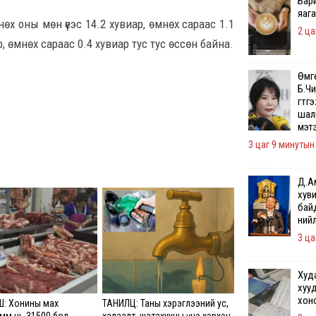
Бар
яаг
өх оны мөн үеэс 14.2 хувиар, өмнөх сараас 1.1
2 ца
р, өмнөх сараас 0.4 хувиар тус тус өссөн байна.
Өмг
Б.Чи
гүтг
шалг
мэт
3 цаг 9 минутын
Д.А
хуви
бай
нийл
3 ца
Худа
хуу
хоно
Ш: Хонины мах
ТАНИЛЦ: Таны хэрэглээний ус,