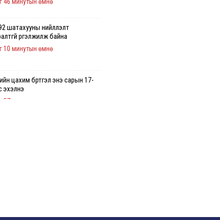
г 46 минутын өмнө
2 шатахууны нийлүүлэлт
алтгүй үргэлжилж байна
г 10 минутын өмнө
гийн цахим бүртгэл энэ сарын 17-
с эхэлнэ
г 57 минутын өмнө
эн хууль зөрчсөн Х.Булгантуяа,
эсний эв нэгдэлд харшилсан
арантуяа-Нара нарт хэзээ
иуцлага тооцох вэ?
г 15 минутын өмнө
ть импортлогч компаниуд
варын өртэй байсан ч дансыг нь
үмжлэхгүй