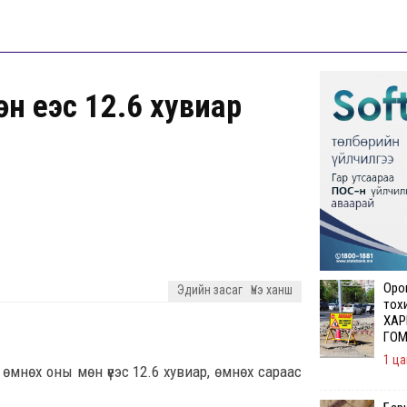
н үеэс 12.6 хувиар
Орон
Эдийн засаг
Үнэ ханш
тох
ХАР
ГОМ
1 ца
 өмнөх оны мөн үеэс 12.6 хувиар, өмнөх сараас