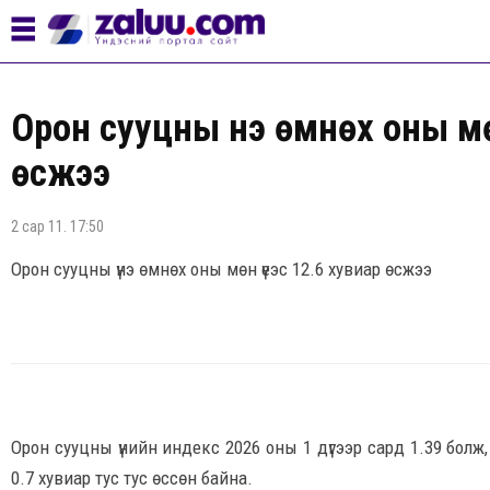
Орон сууцны үнэ өмнөх оны мө
өсжээ
2 сар 11. 17:50
Орон сууцны үнэ өмнөх оны мөн үеэс 12.6 хувиар өсжээ
Орон сууцны үнийн индекс 2026 оны 1 дүгээр сард 1.39 болж,
0.7 хувиар тус тус өссөн байна.