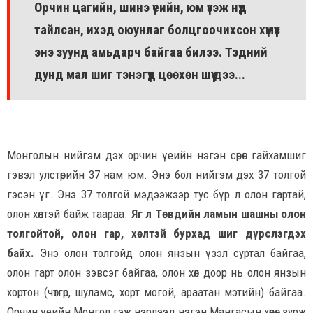
Орчин цагийн, шинэ үеийн, юм үзэж нүд
тайлсан, ихэд оюунлаг болцгоочихсон хүмүүс
энэ зуунд амьдарч байгаа билээ. Тэдний
дунд мал шиг тэнэгүүд цөөхөн шүү дээ...
Монголын нийгэм дэх орчин үеийн нэгэн сөрөг гайхамшиг
гэвэл улстөрийн 37 нам юм. Энэ бол нийгэм дэх 37 толгой
гэсэн үг. Энэ 37 толгой мэдээжээр тус бүр л олон гартай,
олон хөлтэй байж таараа.
Яг л Төвдийн ламын шашны олон
толгойтой, олон гар, хөлтэй бурхад шиг дүрслэгдэх
байх.
Энэ олон толгойд олон янзын үзэл суртал байгаа,
олон гарт олон зэвсэг байгаа, олон хөл доор нь олон янзын
хортон (чөтгөр, шуламс, хорт могой, араатан мэтийн) байгаа.
Орчин үеийн Монгол гэж нэрлээд нэгэн Мангасын хөрөг зурж