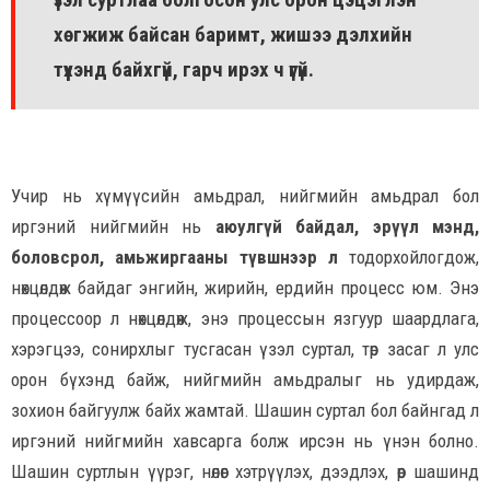
хөгжиж байсан баримт, жишээ дэлхийн
түүхэнд байхгүй, гарч ирэх ч үгүй.
Учир нь хүмүүсийн амьдрал, нийгмийн амьдрал бол
иргэний нийгмийн нь
аюулгүй байдал, эрүүл мэнд,
боловсрол, амьжиргааны түвшнээр л
тодорхойлогдож,
нөхцөлдөж байдаг энгийн, жирийн, ердийн процесс юм. Энэ
процессоор л нөхцөлдөж, энэ процессын язгуур шаардлага,
хэрэгцээ, сонирхлыг тусгасан үзэл суртал, төр засаг л улс
орон бүхэнд байж, нийгмийн амьдралыг нь удирдаж,
зохион байгуулж байх жамтай. Шашин суртал бол байнгад л
иргэний нийгмийн хавсарга болж ирсэн нь үнэн болно.
Шашин суртлын үүрэг, нөлөөг хэтрүүлэх, дээдлэх, өөр шашинд