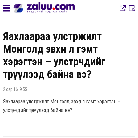
Яахлаараа улстөржилт
Монголд зөвхөн л гэмт
хэрэгтэн – улстөрчдийг
төрүүлээд байна вэ?
2 сар 16. 9:55
Яахлаараа улстөржилт Монголд зөвхөн л гэмт хэрэгтэн –
улстөрчдийг төрүүлээд байна вэ?