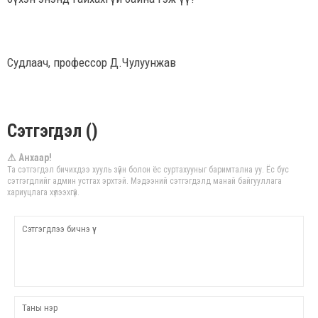
Судлаач, профессор Д.Чулуунжав
Сэтгэгдэл ()
⚠ Анхаар!
Та сэтгэгдэл бичихдээ хууль зүйн болон ёс суртахууныг баримтална уу. Ёс бус
сэтгэгдлийг админ устгах эрхтэй. Мэдээний сэтгэгдэлд манай байгууллага
хариуцлага хүлээхгүй.