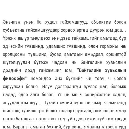
Энэчлэн үнэн ба худал гайхамшгууд, объектив болон
субъектив гайхамшгуудаар хорвоо ертөнц дүүрэн юм даа...
Үржих, өсөх, үр төлөө үлдээх энэ дээд гайхамшгийг амьтдад бүр
эд эсийн түвшинд, удамших түвшинд, олон гормоны нөлөө,
оролцооны түвшинд, бусад амьтдын амьдрал, оршилтой
шүтэлцүүлэн бүтээж чадсан нь байгалийн хувьслын
дээдийн дээд гайхамшиг юм.
“Байгалийн хувьслын
философи”
номондоо энэ бүхнийг би товч ч болов
харуулсан болно. Илүү дэлгэрэнгүй өгүүлэх цаг, боломж
надад одоо алга болов. Уг нь мөн ч сонирхолтой сэдэв,
асуудал юм шүү... Тухайн хүний сүнс нь ямар ч амьтанд
шингэж, хувилж төрж болох талаарх сургаал, номлол нь ямар
нэгэн баталгаа, нотолгоо огт үгүйн дээр ижилгүй том төөрөгдөл
юм. Бараг л амьтан бүхний, бүр хонь, ямааны ч гэсэн урд