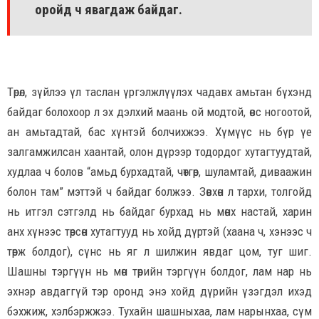
оройд ч явагдаж байдаг.
Төрөл, зүйлээ үл таслан үргэлжлүүлэх чадавх амьтан бүхэнд
байдаг болохоор л эх дэлхий маань ой модтой, өвс ногоотой,
ан амьтадтай, бас хүнтэй болчихжээ. Хүмүүс нь бүр үе
залгамжилсан хаантай, олон дүрээр тодордог хутагтуудтай,
худлаа ч болов “амьд бурхадтай, чөтгөр, шуламтай, диваажин
болон там” мэттэй ч байдаг болжээ. Зөвхөн л тархи, толгойд
нь итгэл сэтгэлд нь байдаг бурхад нь мөнх настай, харин
анх хүнээс төрсөн хутагтууд нь хойд дүртэй (хаана ч, хэнээс ч
төрж болдог), сүнс нь яг л шилжин явдаг цом, туг шиг.
Шашны тэргүүн нь мөн төрийн тэргүүн болдог, лам нар нь
эхнэр авдаггүй тэр оронд энэ хойд дүрийн үзэгдэл ихэд
бэхжиж, хэлбэржжээ. Тухайн шашныхаа, лам нарынхаа, сүм