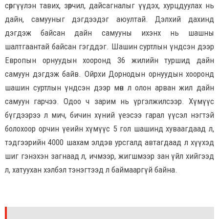
сөргүүлэн тавих, зөрчил, дайсагналыг үүдэх, хурцдуулах нь
дайн, самууныг дэгдээдэг аюултай. Дэлхий дахинд
дэгдэж байсан дайн самууны ихэнх нь шашны
шалтгаантай байсан гэгддэг. Шашин суртлын үндсэн дээр
Европын орнуудын хооронд 36 жилийн туршид дайн
самуун дэгдэж байв. Ойрхи Дорнодын орнуудын хооронд
шашин суртлын үндсэн дээр мөн л олон арван жил дайн
самуун гарчээ. Одоо ч зарим нь үргэлжилсээр. Хүмүүс
бүгдээрээ л мич, бичин хүний үеэсээ гарал үүсэл нэгтэй
болохоор орчин үеийн хүмүүс 5 гол шашинд хуваагдаад л,
тэдгээрийн 4000 шахам элдэв урсгалд автагдаад л хүүхэд
шиг гэнэхэн загнаад л, ичмээр, жигшмээр зан үйл хийгээд
л, хатуухан хэлбэл тэнэгтээд л баймааргүй байна.