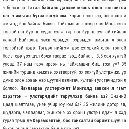
ч болохоор.
Гэтэл байгаль дэлхий маань олон толгойтой
нэг ч амьтан бүтээгээгүй юм.
Харин олон гар, олон хөлтэй
амьтад бол байгаа билээ. Гайхамшиг гэхээр энэ Мангасын
толгой нэг бүр нь худал хэлж, гар нэг бүр нь хулгай хийвэл
яанаа! Байгальд зөвхөн эрэмдэг зэрэмдэг амьтан л олон
толгойтой төрдөг. Тэгвэл нийгэм дэх хэтэрхий олон толгой
бас л сөрөг үзэгдэл болж таарах гээд байна... 3.5 сая хүнтэй
улсад 37 нам гарч ирсэн нь гайхамшиг биш гэж үү? 35
жилийн туршид хэмжээ, хязгааргүй, эх захгүй улстөржиж, үр
дүнд олон арван нэр цуутай авлигач, хулгайч улстөрчидтэй л
боллоо.
Яахлаараа улстөржилт Монголд зөвхөн л гэмт
хэрэгтэн – улстөрчдийг төрүүлээд байна вэ?
Энэний
цаад шалтгаан, үнэн учир юу юм бэ? 35 жилийн дотор зөв,
шударга, чадварлаг, жинхэнэ эх оронч улстөрч ядаж л хэд
гурав төрмөөр дөө?
Харамсалтай, бас гайхалтай баримт шүү!
Та
бүхэн энэнд гайхахгүй байна гэж үү?