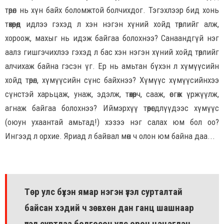
төрөл нь хүн байх боломжтой болчихдог. Тэгэхлээр бид хонь
төхөөрөөд идлээ гэхэд л хэн нэгэн хүний хойд төрлийг алж,
хороож, махыг нь идэж байгаа болохнээ? Санаандгүй нэг
аалз гишгэчихлээ гэхэд л бас хэн нэгэн хүний хойд төрлийг
алчихаж байна гэсэн үг. Ер нь амьтан бүхэн л хүмүүсийн
хойд төрөл, хүмүүсийн сүнс байхнээ? Хүмүүс хүмүүсийнхээ
сүнстэй харьцаж, унаж, эдэлж, төхөөрч, сааж, өсгөж үржүүлж,
агнаж байгаа болохнээ? Иймэрхүү төөрөгдлүүдээс хүмүүс
(оюун ухаантай амьтад!) хэзээ нэг салах юм бол оо?
Ингээд л орхие. Яриад л байвал мөн ч олон юм байна даа...
Төр улс бүхэн ямар нэгэн үзэл сурталтай
байсан хэдий ч зөвхөн дан ганц шашнаар
үзэл суртлаа болгосон улс орон цэцэглэн