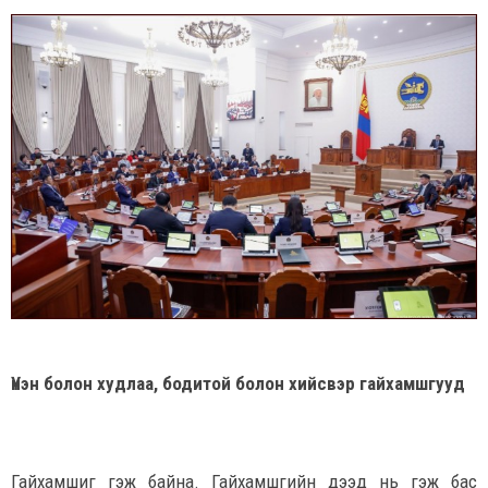
Үнэн болон худлаа, бодитой болон хийсвэр гайхамшгууд
Гайхамшиг гэж байна. Гайхамшгийн дээд нь гэж бас