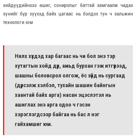
хийдүүдийнхээ ашиг, сонирхлыг баттай хамгаалж чадах
хүнийг бүр хүүхэд байх цагаас нь бэлдэх тун ч зальжин
технологи юм.
Нялх хүүхдэд хар багаас нь чи бол энэ тэр
хутагтын хойд дүр, амьд бурхан гэж итгүүлээд,
шашны боловсрол олгож, ёс зүйд нь сургаад
(дүрсэлж хэлбэл, тухайн шашин байнгын
хаантай байх арга) насан эцэслэтэл нь
ашиглах энэ арга одоо ч гэсэн
хэрэглэгдсээр байгаа нь бас л нэг
гайхамшиг юм.