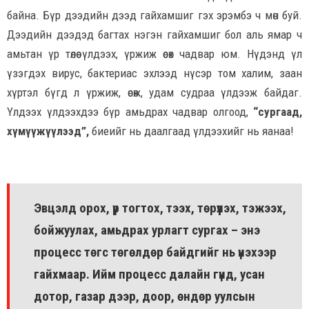
байна. Бүр дээдийн дээд гайхамшиг гэх эрэмбэ ч мөн буй.
Дээдийн дээдэд багтах нэгэн гайхамшиг бол аль ямар ч
амьтан үр төлөө үлдээх, үржиж өсөх чадвар юм. Нүдэнд үл
үзэгдэх вирус, бактериас эхлээд нүсэр том халим, заан
хүртэл бүгд л үржиж, өсөж, удам судраа үлдээж байдаг.
Үлдээх үлдээхдээ бүр амьдрах чадвар олгоод,
“сургаад,
хүмүүжүүлээд”,
биеийг нь даалгаад үлдээхийг нь яанаа!
Эвцэлд орох, үр тогтох, тээх, төрүүлэх, тэжээх,
бойжуулах, амьдрах урлагт сургах – энэ
процесс төгс төгөлдөр байдгийг нь үнэхээр
гайхмаар. Ийм процесс далайн гүнд, усан
дотор, газар дээр, доор, өндөр уулсын