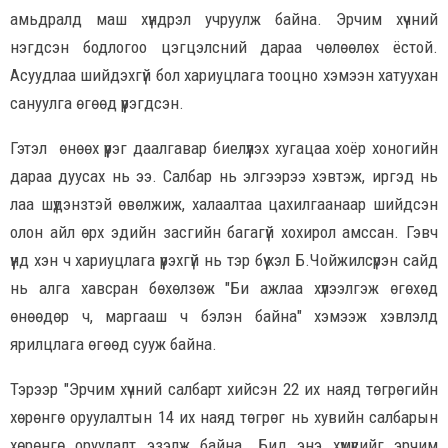
амьдралд маш хүндрэл учруулж байна. Эрчим хүчний
нэгдсэн бодлогоо цэгцэлсний дараа чөлөөлөх ёстой.
Асуудлаа шийдэхгүй бол хариуцлага тооцно хэмээн хатуухан
сануулга өгөөд үүрэгдсэн.
Гэтэл өнөөх үүрэг даалгавар биелүүлэх хугацаа хоёр хоногийн
дараа дуусах нь ээ. Салбар нь элгээрээ хэвтэж, иргэд нь
лаа шүдэнзтэй өвөлжиж, халаалтаа цахилгаанаар шийдсэн
олон айл өрх эдийн засгийн багагүй хохирол амссан. Гэвч
үүнд хэн ч хариуцлага үүрэхгүй нь тэр бүү хэл Б.Чойжилсүрэн сайд
нь алга хавсран бөхөлзөж "Би ажлаа хүлээлгэж өгөхөд
өнөөдөр ч, маргааш ч бэлэн байна" хэмээж хэвлэлд
ярилцлага өгөөд сууж байна.
Тэрээр "Эрчим хүчний салбарт хийсэн 22 их наяд төгрөгийн
хөрөнгө оруулалтын 14 их наяд төгрөг нь хувийн салбарын
хөрөнгө оруулалт эзэлж байна. Бид энэ хүмүүсийг эрчим