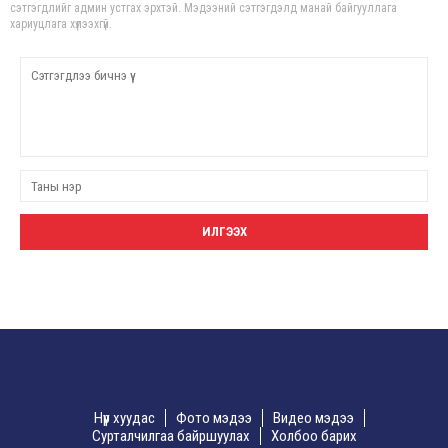
сэтгэгдлийг админ устгах эрхтэй. Мэдээний сэтгэгдэлд манай байгууллага
хариуцлага хүлээхгүй.
Нүүр хуудас
Фото мэдээ
Видео мэдээ
Сурталчилгаа байршуулах
Холбоо барих