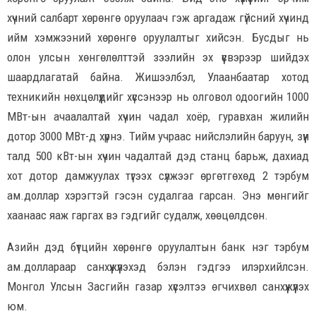
хүчний салбарт хөрөнгө оруулаач гэж аргадаж гүйсний хүчинд
ийм хэмжээний хөрөнгө оруулалтыг хийсэн. Бусдыг нь
олон улсын хөнгөлөлттэй зээлийн эх үүсвэрээр шийдэх
шаардлагатай байна. Жишээлбэл, Улаанбаатар хотод
техникийн нөхцөлүүдийг хүссэнээр нь олговол одоогийн 1000
МВт-ын ачаалалтай хүчин чадал хоёр, гуравхан жилийн
дотор 3000 МВт-д хүрнэ. Тийм учраас нийслэлийн баруун, зүүн
талд 500 кВт-ын хүчин чадалтай дэд станц барьж, дахиад
хот дотор дамжуулах түгээх сүлжээг өргөтгөхөд 2 тэрбум
ам.доллар хэрэгтэй гэсэн судалгаа гарсан. Энэ мөнгийг
хаанаас яаж гаргах вэ гэдгийг судалж, хөөцөлдсөн.
Азийн дэд бүтцийн хөрөнгө оруулалтын банк нэг тэрбум
ам.доллараар санхүүжүүлэхэд бэлэн гэдгээ илэрхийлсэн.
Монгол Улсын Засгийн газар хүсэлтээ өгчихвөл санхүүжүүлэх
юм.