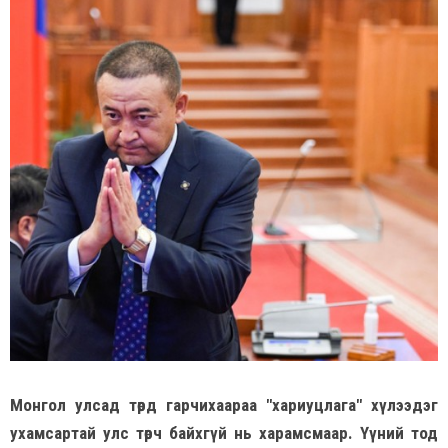
Монгол улсад төрд гарчихаараа "хариуцлага" хүлээдэг
ухамсартай улс төрч байхгүй нь харамсмаар. Үүний тод