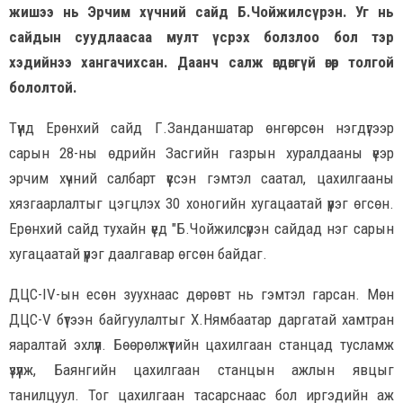
жишээ нь Эрчим хүчний сайд Б.Чойжилсүрэн. Уг нь
сайдын суудлаасаа мулт үсрэх болзлоо бол тэр
хэдийнээ хангачихсан. Даанч салж өгдөггүй өгөр толгой
бололтой.
Түүнд Ерөнхий сайд Г.Занданшатар өнгөрсөн нэгдүгээр
сарын 28-ны өдрийн Засгийн газрын хуралдааны үеэр
эрчим хүчний салбарт үүссэн гэмтэл саатал, цахилгааны
хязгаарлалтыг цэгцлэх 30 хоногийн хугацаатай үүрэг өгсөн.
Ерөнхий сайд тухайн үед "Б.Чойжилсүрэн сайдад нэг сарын
хугацаатай үүрэг даалгавар өгсөн байдаг.
ДЦС-IV-ын есөн зуухнаас дөрөвт нь гэмтэл гарсан. Мөн
ДЦС-V бүтээн байгуулалтыг Х.Нямбаатар даргатай хамтран
яаралтай эхлүүл. Бөөрөлжүүтийн цахилгаан станцад тусламж
үзүүлж, Баянгийн цахилгаан станцын ажлын явцыг
танилцуул. Тог цахилгаан тасарснаас бол иргэдийн аж