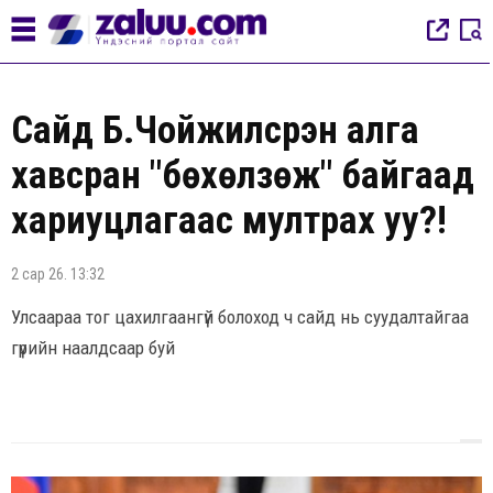
Сайд Б.Чойжилсүрэн алга
хавсран "бөхөлзөж" байгаад
хариуцлагаас мултрах уу?!
2 сар 26. 13:32
Улсаараа тог цахилгаангүй болоход ч сайд нь суудалтайгаа
гүрийн наалдсаар буй