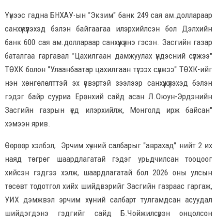
Үүнээс гадна БНХАУ-ын "Экзим" банк 249 сая ам.доллараар
санхүүжүүлэхэд бэлэн байгаагаа илэрхийлсэн бол Дэлхийн
банк 600 сая ам.доллараар санхүүжүүлнэ гэсэн. Засгийн газар
баталгаа гаргавал "Цахилгаан дамжуулах үндэсний сүлжээ"
ТӨХК болон "Улаанбаатар цахилгаан түгээх сүлжээ" ТӨХК-ийг
нэн хөнгөлөлттэй эх үүсвэртэй зээлээр санхүүжүүлэхэд бэлэн
гэдэг байр сууриа Ерөнхий сайд асан Л.Оюун-Эрдэнийн
Засгийн газрын үед илэрхийлж, Монголд ирж байсан"
хэмээн ярив.
Өөрөөр хэлбэл, Эрчим хүчний салбарыг "аврахад" нийт 2 их
наяд төгрөг шаардлагатай гэдэг урьдчилсан тооцоог
хийсэн гэдгээ хэлж, шаардлагатай бол 2026 оны улсын
төсөвт тодотгол хийх шийдвэрийг Засгийн газраас гаргаж,
УИХ дэмжвэл эрчим хүчний салбарт тулгамдсан асуудал
шийдэгдэнэ гэдгийг сайд Б.Чойжилсүрэн онцолсон