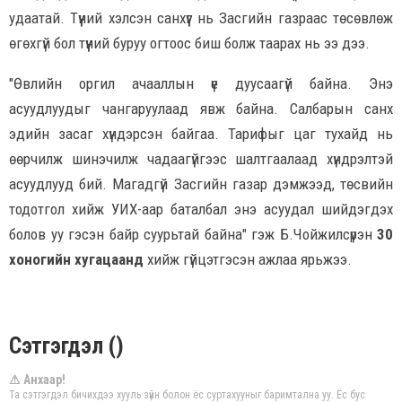
удаатай. Түүний хэлсэн санхүүг нь Засгийн газраас төсөвлөж
өгөхгүй бол түүний буруу огтоос биш болж таарах нь ээ дээ.
"Өвлийн оргил ачааллын үе дуусаагүй байна. Энэ
асуудлуудыг чангаруулаад явж байна. Салбарын санхүү
эдийн засаг хүндэрсэн байгаа. Тарифыг цаг тухайд нь
өөрчилж шинэчилж чадаагүйгээс шалтгаалаад хүндрэлтэй
асуудлууд бий. Магадгүй Засгийн газар дэмжээд, төсвийн
тодотгол хийж УИХ-аар баталбал энэ асуудал шийдэгдэх
болов уу гэсэн байр суурьтай байна" гэж Б.Чойжилсүрэн
30
хоногийн хугацаанд
хийж гүйцэтгэсэн ажлаа ярьжээ.
Сэтгэгдэл ()
⚠ Анхаар!
Та сэтгэгдэл бичихдээ хууль зүйн болон ёс суртахууныг баримтална уу. Ёс бус