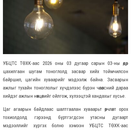
УБЦТС ТӨХК-аас 2026 оны 03 дугаар сарын 03-ны өдөр
цахилгаан шугам тоноглолд засвар хийх тоймчилсон
байршил, цагийн хуваарийг мэдээлж байна. Засварын
ажлыг тухайн тоноглолыг хүчдэлээс бүрэн чөлөөлсний дараа
хийдэг ажлын нөхцөлийг ойлгож, хүлээцтэй хандахыг хүсье.
Цаг агаарын байдлаас шалтгаалан хуваарьт өөрчлөлт орох
тохиолдолд гэрээнд бүртгэгдсэн утасны дугаарт
мэдээллийг хүргэх болно хэмээн УБЦТС ТӨХК-аас