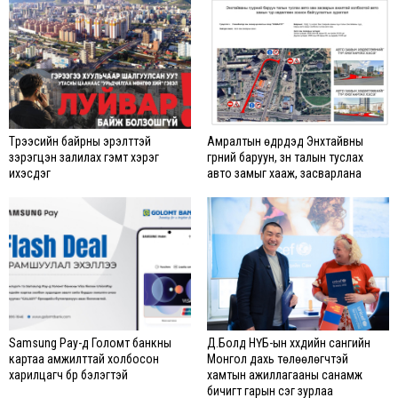
Түрээсийн байрны эрэлттэй
Амралтын өдрүүдэд Энхтайвны
зэрэгцэн залилах гэмт хэрэг
гүүрний баруун, зүүн талын туслах
ихэсдэг
авто замыг хааж, засварлана
Samsung Pay-д Голомт банкны
Д.Болд НҮБ-ын хүүхдийн сангийн
картаа амжилттай холбосон
Монгол дахь төлөөлөгчтэй
харилцагч бүр бэлэгтэй
хамтын ажиллагааны санамж
бичигт гарын үсэг зурлаа