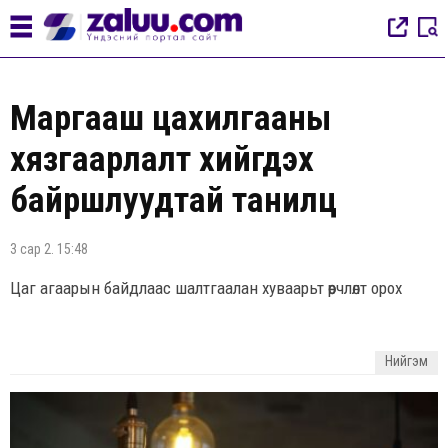
Маргааш цахилгааны
хязгаарлалт хийгдэх
байршлуудтай танилц
3 сар 2. 15:48
Цаг агаарын байдлаас шалтгаалан хуваарьт өөрчлөлт орох
Нийгэм