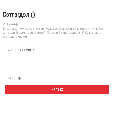
Сэтгэгдэл ()
⚠ Анхаар!
Та сэтгэгдэл бичихдээ хууль зүйн болон ёс суртахууныг баримтална уу. Ёс бус
сэтгэгдлийг админ устгах эрхтэй. Мэдээний сэтгэгдэлд манай байгууллага
хариуцлага хүлээхгүй.