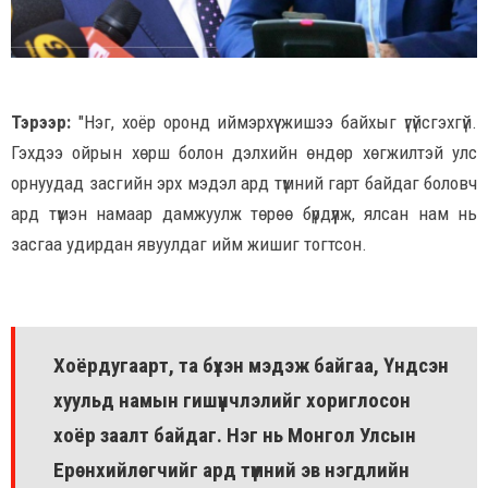
Тэрээр:
"Нэг, хоёр оронд иймэрхүү жишээ байхыг үгүйсгэхгүй.
Гэхдээ ойрын хөрш болон дэлхийн өндөр хөгжилтэй улс
орнуудад засгийн эрх мэдэл ард түмний гарт байдаг боловч
ард түмэн намаар дамжуулж төрөө бүрдүүлж, ялсан нам нь
засгаа удирдан явуулдаг ийм жишиг тогтсон.
Хоёрдугаарт, та бүхэн мэдэж байгаа, Үндсэн
хуульд намын гишүүнчлэлийг хориглосон
хоёр заалт байдаг. Нэг нь Монгол Улсын
Ерөнхийлөгчийг ард түмний эв нэгдлийн