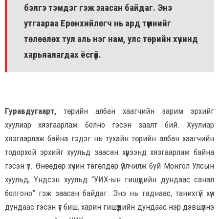
бэлгэ тэмдэг гэж заасан байдаг. Энэ
утгаараа Ерөнхийлөгч нь ард түмнийг
төлөөлөх тул аль нэг нам, улс төрийн хүчинд
харьяалагдах ёсгүй.
Гуравдугаарт,
төрийн албан хаагчийн зарим эрхийг
хуулиар хязгаарлаж болно гэсэн заалт бий. Хуулиар
хязгаарлаж байна гэдэг нь тухайн төрийн албан хаагчийн
тодорхой эрхийг хуульд заасан хүрээнд хязгаарлаж байна
гэсэн үг. Өнөөдөр хүчин төгөлдөр үйлчилж буй Монгол Улсын
хуульд, Үндсэн хуульд “УИХ-ын гишүүдийн дундаас санал
болгоно” гэж заасан байдаг. Энэ нь гаднаас, танихгүй хүн
дундаас гэсэн үг биш, харин гишүүдийн дундаас нэр дэвшүүлнэ