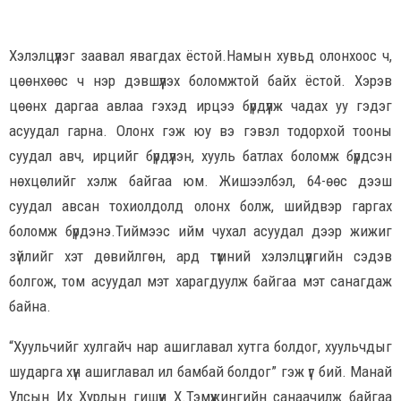
Хэлэлцүүлэг заавал явагдах ёстой.Намын хувьд олонхоос ч,
цөөнхөөс ч нэр дэвшүүлэх боломжтой байх ёстой. Хэрэв
цөөнх даргаа авлаа гэхэд ирцээ бүрдүүлж чадах уу гэдэг
асуудал гарна. Олонх гэж юу вэ гэвэл тодорхой тооны
суудал авч, ирцийг бүрдүүлэн, хууль батлах боломж бүрдсэн
нөхцөлийг хэлж байгаа юм. Жишээлбэл, 64-өөс дээш
суудал авсан тохиолдолд олонх болж, шийдвэр гаргах
боломж бүрдэнэ.Тиймээс ийм чухал асуудал дээр жижиг
зүйлийг хэт дөвийлгөн, ард түмний хэлэлцүүлгийн сэдэв
болгож, том асуудал мэт харагдуулж байгаа мэт санагдаж
байна.
“Хуульчийг хулгайч нар ашиглавал хутга болдог, хуульчдыг
шударга хүн ашиглавал ил бамбай болдог” гэж үг бий. Манай
Улсын Их Хурлын гишүүн Х.Тэмүүжингийн санаачилж байгаа