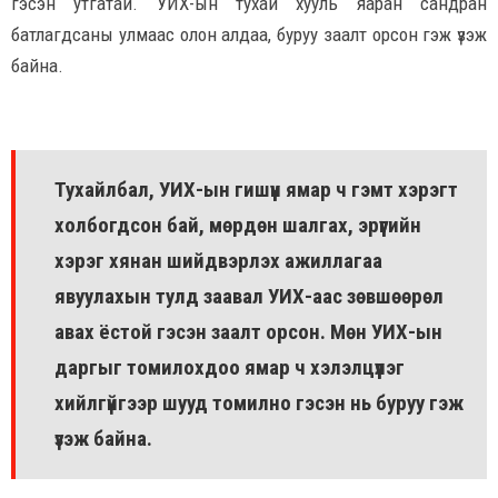
гэсэн утгатай. УИХ-ын тухай хууль яаран сандран
батлагдсаны улмаас олон алдаа, буруу заалт орсон гэж үзэж
байна.
Тухайлбал, УИХ-ын гишүүн ямар ч гэмт хэрэгт
холбогдсон бай, мөрдөн шалгах, эрүүгийн
хэрэг хянан шийдвэрлэх ажиллагаа
явуулахын тулд заавал УИХ-аас зөвшөөрөл
авах ёстой гэсэн заалт орсон. Мөн УИХ-ын
даргыг томилохдоо ямар ч хэлэлцүүлэг
хийлгүйгээр шууд томилно гэсэн нь буруу гэж
үзэж байна.