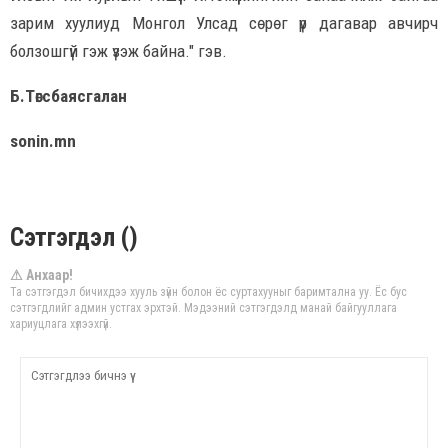
зарим хуулиуд Монгол Улсад сөрөг үр дагавар авчирч
болзошгүй гэж үзэж байна." гэв.
Б.Төгсбаясгалан
sonin.mn
Сэтгэгдэл ()
⚠ Анхаар!
Та сэтгэгдэл бичихдээ хууль зүйн болон ёс суртахууныг баримтална уу. Ёс бус
сэтгэгдлийг админ устгах эрхтэй. Мэдээний сэтгэгдэлд манай байгууллага
хариуцлага хүлээхгүй.