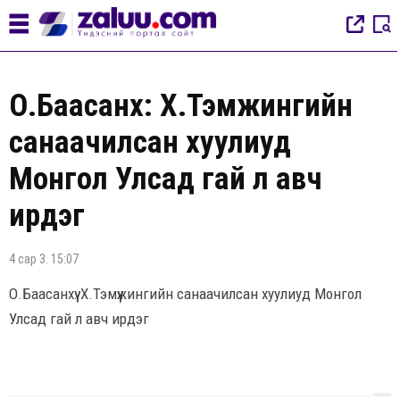
О.Баасанхүү: Х.Тэмүүжингийн
санаачилсан хуулиуд
Монгол Улсад гай л авч
ирдэг
4 сар 3. 15:07
О.Баасанхүү: Х.Тэмүүжингийн санаачилсан хуулиуд Монгол
Улсад гай л авч ирдэг