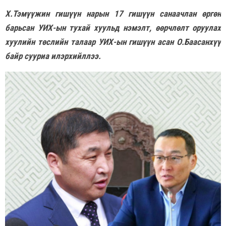
Х.Тэмүүжин гишүүн нарын 17 гишүүн санаачлан өргөн
барьсан УИХ-ын тухай хуульд нэмэлт, өөрчлөлт оруулах
хуулийн төслийн талаар УИХ-ын гишүүн асан О.Баасанхүү
байр сууриа илэрхийллээ.