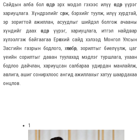
Сайдын алба бол өндөр эрх мэдэл гэхээс илүү өндөр үүрэг
хариуцлага. Хүндрэлийг сөрж, бэрхийг туулж, илүү хурдтай,
эр зоригтой ажиллан, асуудлыг шийдэл болгож ачааны
хүндийг даах өндөр үүрэг, хариуцлага, итгэл найдвар
хүлээлгэж байгаагаа Ерөнхий сайд хэлээд Монгол Улсын
Засгийн газрын бодлого, хөтөлбөр, зорилтыг биелүүлж, цаг
үеийн сорилтыг даван туулахад мэдлэг туршлага, ухаан
бодлоо дайчлан, хариуцсан салбараа удирдан манлайлж,
авлига, ашиг сонирхлоос ангид ажиллахыг хатуу шаардахаа
онцлов.
1