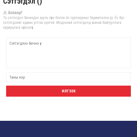
Сэтгэгдэл ()
⚠ Анхаар!
Та сэтгэгдэл бичихдээ хууль зүйн болон ёс суртахууныг баримтална уу. Ёс бус
сэтгэгдлийг админ устгах эрхтэй. Мэдээний сэтгэгдэлд манай байгууллага
хариуцлага хүлээхгүй.