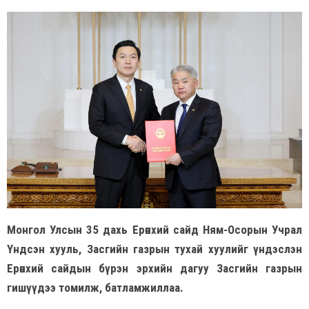
Монгол Улсын 35 дахь Ерөнхий сайд Ням-Осорын Учрал
Үндсэн хууль, Засгийн газрын тухай хуулийг үндэслэн
Ерөнхий сайдын бүрэн эрхийн дагуу Засгийн газрын
гишүүдээ томилж, батламжиллаа.