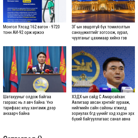
Монгол Улсад 162 вагон - 9720
ЗГ-ын зөвшөөрөлгүй бүх томилолтын
тонн АИ-92 орж иржээ
санхүүжилтийг зогсоож, хурал,
чуулганыг цахимаар хийнэ гэв
Шатахууныг олдож байгаа
ХЗДХ-ын сайд С.Амарсайхан:
газраас нь л авч байна. Үнэ
Авлигаар авсан хөрөнгийг хурааж,
тарифаас илүү хангамж дээр
нийгмийн сайн сайхны хөгжилд
анхаарч байна
зориулах бөгөөд үүнийг хэд хэдэн эрх
бүхий байгууллагаас санал авна