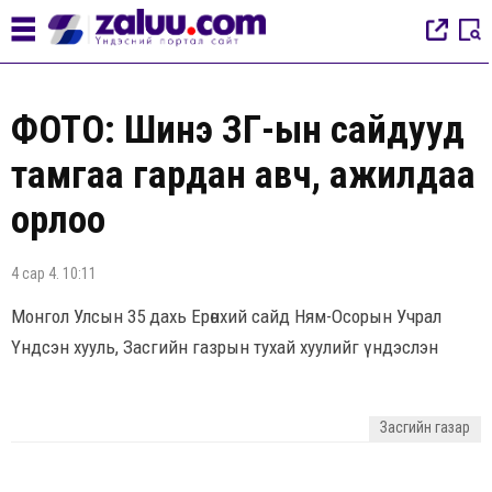
ФОТО: Шинэ ЗГ-ын сайдууд
тамгаа гардан авч, ажилдаа
орлоо
4 сар 4. 10:11
Монгол Улсын 35 дахь Ерөнхий сайд Ням-Осорын Учрал
Үндсэн хууль, Засгийн газрын тухай хуулийг үндэслэн
Засгийн газар