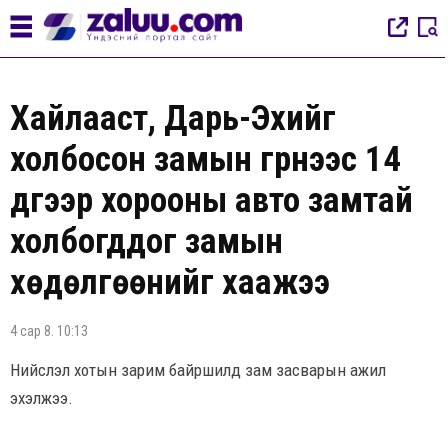
Хайлааст, Дарь-Эхийг
холбосон замын гүүрнээс 14
дүгээр хорооны авто замтай
холбогддог замын
хөдөлгөөнийг хаажээ
4 сар 8. 10:13
Нийслэл хотын зарим байршилд зам засварын ажил
эхэлжээ.