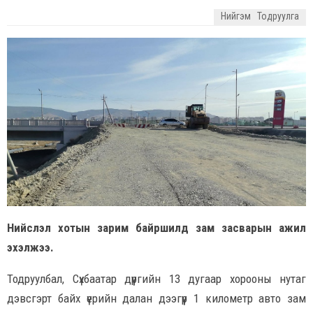
Нийгэм
Тодруулга
Нийслэл хотын зарим байршилд зам засварын ажил
эхэлжээ.
Тодруулбал, Сүхбаатар дүүргийн 13 дугаар хорооны нутаг
дэвсгэрт байх үерийн далан дээгүүр 1 километр авто зам