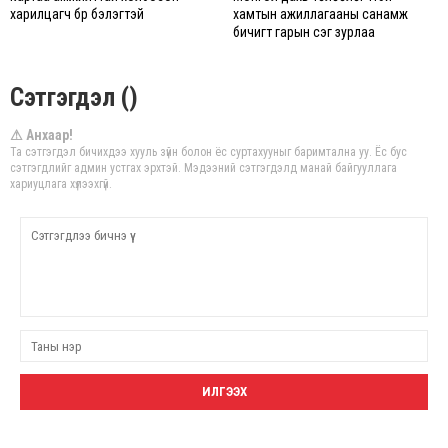
харилцагч бүр бэлэгтэй
хамтын ажиллагааны санамж
бичигт гарын үсэг зурлаа
Сэтгэгдэл ()
⚠ Анхаар!
Та сэтгэгдэл бичихдээ хууль зүйн болон ёс суртахууныг баримтална уу. Ёс бус
сэтгэгдлийг админ устгах эрхтэй. Мэдээний сэтгэгдэлд манай байгууллага
хариуцлага хүлээхгүй.