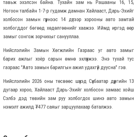
тавьж эхэлсэн байна. Тухайн зам нь Рашааны 16, 15,
Ногоон талбайн 1-7-р гудамж дамнан Хайлааст, Дарь-Эхийг
холбосон замын гүүрнээс 14 дүгээр хорооны авто замтай
холбогддог бөгөөд хөдөлгөөнийг хаажээ. Иймд иргэд өөр
замыг сонгож зорчихыг санууллаа.
Нийслэлийн Замын Хөгжлийн Газраас уг авто замыг
барих ажлыг хоёр сарын өмнө эхлүүлжээ. Энэ тухай тус
газраас "Авто замын барилгын ажил удахгүй дуусна" гэв.
Нийслэлийн 2026 оны төсвөөс шүүхэд Сүхбаатар дүүргийн 13
дугаар хороо, Хайлааст Дарь-Эхийг холбосон замаас хойш
Сэлбэ дэд төвийн зам руу холбогдох шинэ авто замын
нэмэлт ажилд ₮477 саяыг зарцуулахаар баталжээ.