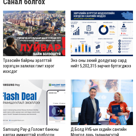
Санал болгох
Түрээсийн байрны эрэлттэй
Энэ оны эхний долдугаар сард
зэрэгцэн залилах гэмт хэрэг
нийт 5,202,315 зөрчил бүртгэгджээ
ихэсдэг
Samsung Pay-д Голомт банкны
Д.Болд НҮБ-ын хүүхдийн сангийн
картаа амжилттай холбосон
Монгол дахь төлөөлөгчтэй