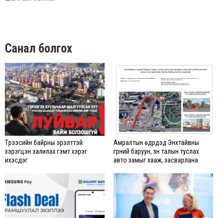
Санал болгох
Түрээсийн байрны эрэлттэй
Амралтын өдрүүдэд Энхтайвны
зэрэгцэн залилах гэмт хэрэг
гүүрний баруун, зүүн талын туслах
ихэсдэг
авто замыг хааж, засварлана