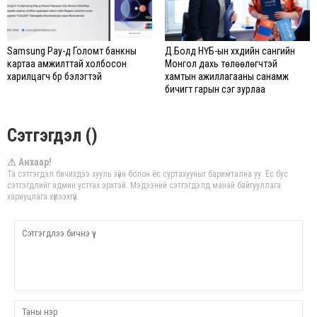
Samsung Pay-д Голомт банкны
Д.Болд НҮБ-ын хүүхдийн сангийн
картаа амжилттай холбосон
Монгол дахь төлөөлөгчтэй
харилцагч бүр бэлэгтэй
хамтын ажиллагааны санамж
бичигт гарын үсэг зурлаа
Сэтгэгдэл ()
⚠ Анхаар!
Та сэтгэгдэл бичихдээ хууль зүйн болон ёс суртахууныг баримтална уу. Ёс бус
сэтгэгдлийг админ устгах эрхтэй. Мэдээний сэтгэгдэлд манай байгууллага
хариуцлага хүлээхгүй.