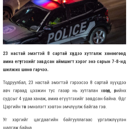
23 настай эмэгтэй 8 сартай хүүхдээ хутгалж хөнөөгөөд
амиа егүүтгэхийг завдсан аймшигт хэрэг энэ сарын 7-8-нд
шилжих шөнө гарчээ.
Тодруулбал, 23 настай эмэгтэй гэрээсээ 8 сартай хүүхдээ
авч гараад цээжин тус газар нь хутгалан хөнөөгөөд, өөрийнхөө
судсыг 4 удаа ханаж, амиа егүүтгэхийг завдсан байна. Өдгөө
Цэргийн төв эмнэлэгт хэвтэн эмчлүүлж байгаа гэв.
Уг хэргийг цагдаагийн байгууллагаас үргэлжлүүлэн
шалгаж байна.