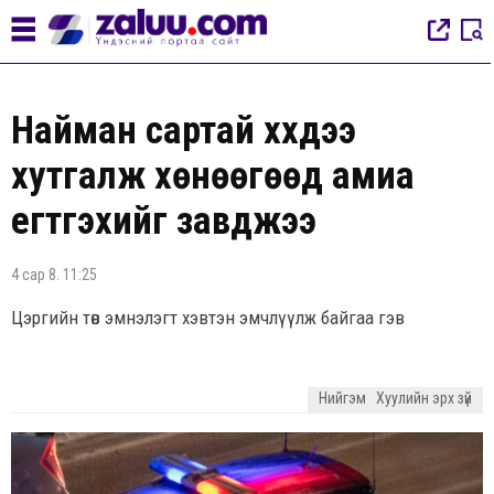
Найман сартай хүүхдээ
хутгалж хөнөөгөөд амиа
егүүтгэхийг завджээ
4 сар 8. 11:25
Цэргийн төв эмнэлэгт хэвтэн эмчлүүлж байгаа гэв
Нийгэм
Хуулийн эрх зүй