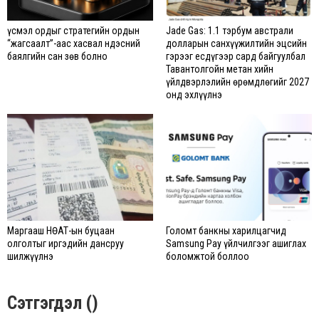
Үүсмэл ордыг стратегийн ордын
Jade Gas: 1.1 тэрбум австрали
“жагсаалт”-аас хасвал Үндэсний
долларын санхүүжилтийн эцсийн
баялгийн сан зөв болно
гэрээг есдүгээр сард байгуулбал
Тавантолгойн метан хийн
үйлдвэрлэлийн өрөмдлөгийг 2027
онд эхлүүлнэ
Маргааш НӨАТ-ын буцаан
Голомт банкны харилцагчид
олголтыг иргэдийн дансруу
Samsung Pay үйлчилгээг ашиглах
шилжүүлнэ
боломжтой боллоо
Сэтгэгдэл ()