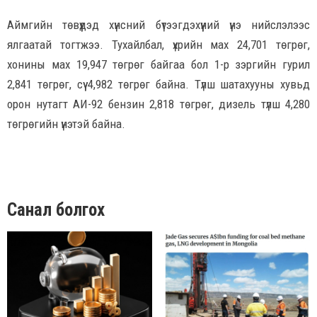
Аймгийн төвүүдэд хүнсний бүтээгдэхүүний үнэ нийслэлээс
ялгаатай тогтжээ. Тухайлбал, үхрийн мах 24,701 төгрөг,
хонины мах 19,947 төгрөг байгаа бол 1-р зэргийн гурил
2,841 төгрөг, сүү 4,982 төгрөг байна. Түлш шатахууны хувьд
орон нутагт АИ-92 бензин 2,818 төгрөг, дизель түлш 4,280
төгрөгийн үнэтэй байна.
Санал болгох