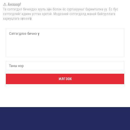
⚠ Анхаар!
Та сэтгэгдэл бичихдээ хууль зүйн болон ёс суртахууныг баримтална уу. Ёс бус
сэтгэгдлийг админ устгах эрхтэй. Мэдээний сэтгэгдэлд манай байгууллага
хариуцлага хүлээхгүй.