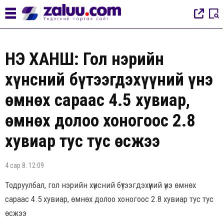
ҮНЭ ХАНШ: Гол нэрийн
хүнсний бүтээгдэхүүний үнэ
өмнөх сараас 4.5 хувиар,
өмнөх долоо хоногоос 2.8
хувиар тус тус өсжээ
4 сар 8. 12:09
Тодруулбал, гол нэрийн хүнсний бүтээгдэхүүний үнэ өмнөх
сараас 4.5 хувиар, өмнөх долоо хоногоос 2.8 хувиар тус тус
өсжээ