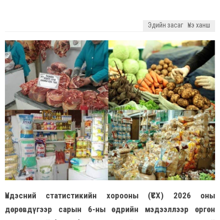
Эдийн засаг
Үнэ ханш
Үндэсний статистикийн хорооны (ҮСХ) 2026 оны
дөрөвдүгээр сарын 6-ны өдрийн мэдээллээр өргөн