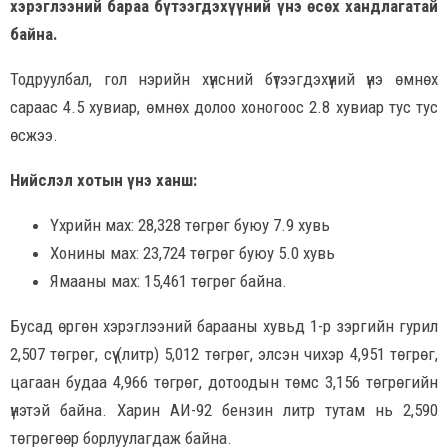
хэрэглээний бараа бүтээгдэхүүний үнэ өсөх хандлагатай
байна.
Тодруулбал, гол нэрийн хүнсний бүтээгдэхүүний үнэ өмнөх
сараас 4.5 хувиар, өмнөх долоо хоногоос 2.8 хувиар тус тус
өсжээ.
Нийслэл хотын үнэ ханш:
Үхрийн мах: 28,328 төгрөг буюу 7.9 хувь
Хонины мах: 23,724 төгрөг буюу 5.0 хувь
Ямааны мах: 15,461 төгрөг байна.
Бусад өргөн хэрэглээний барааны хувьд 1-р зэргийн гурил
2,507 төгрөг, сүү (литр) 5,012 төгрөг, элсэн чихэр 4,951 төгрөг,
цагаан будаа 4,966 төгрөг, дотоодын төмс 3,156 төгрөгийн
үнэтэй байна. Харин АИ-92 бензин литр тутам нь 2,590
төгрөгөөр борлуулагдаж байна.