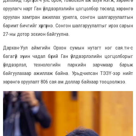
дэлхийд тэргүүлэгч улс орон, томоохон аж ахуй нэгж, хөрөнгө
оруулагч нарт Ган үйлдвэрлэлийн цогцолбор төсөлд хөрөнгө
оруулан хамтран ажиллах урилга, сонгон шалгаруулалтын
баримт бичгийг хүргүүлнэ. Сонгон шалгаруулалтыг ирэх сарын
27-ны дотор зохион байгуулна.
Дархан-Уул аймгийн Орхон сумын нутагт нэг сая.тн-с
багагүй хүчин чадал бүхий Ган үйлдвэрлэлийн цогцолборыг
үйлдвэрлэл, технологийн паркийн зарчмаар барьж
байгуулахаар ажиллаж байна. Урьдчилсан ТЭЗҮ-ээр нийт
хөрөнгө оруулалт 806 сая ам.доллар байхаар тооцоолжээ.