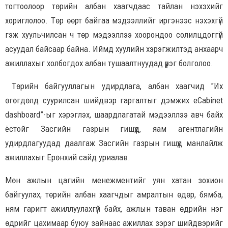
тогтоолоор төрийн албан хаагчдаас тайлан нэхэхийг
хориглолоо. Төр өөрт байгаа мэдээллийг иргэнээс нэхэхгүй
гэж хуульчилсан ч төр мэдээллээ хоорондоо солилцдоггүй
асуудал байсаар байна. Иймд хуулийн хэрэгжилтэд анхаарч
ажиллахыг холбогдох албан тушаалтнуудад үүрэг болголоо.
Төрийн байгууллагын удирдлага, албан хаагчид "Их
өгөгдөлд суурилсан шийдвэр гаргалтыг дэмжих eCabinet
dashboard”-ыг хэрэглэх, шаардлагатай мэдээллээ авч байх
ёстойг Засгийн газрын гишүүд, яам агентлагийн
удирдлагуудад даалгаж Засгийн газрын гишүүд манлайлж
ажиллахыг Ерөнхий сайд уриалав.
Мөн ажлын цагийн менежментийг уян хатан зохион
байгуулах, төрийн албан хаагчдыг амралтын өдөр, бямба,
ням гаригт ажиллуулахгүй байх, ажлын таван өдрийн нэг
өдрийг цахимаар буюу зайнаас ажиллах зэрэг шийдвэрийг