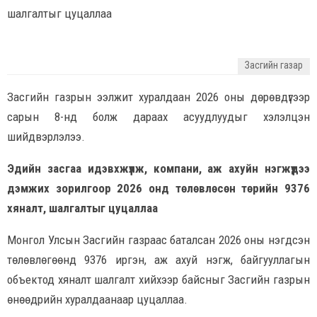
шалгалтыг цуцаллаа
Засгийн газар
Засгийн газрын ээлжит хуралдаан 2026 оны дөрөвдүгээр
сарын 8-нд болж дараах асуудлуудыг хэлэлцэн
шийдвэрлэлээ.
Эдийн засгаа идэвхжүүлж, компани, аж ахуйн нэгжүүдээ
дэмжих зорилгоор 2026 онд төлөвлөсөн төрийн 9376
хяналт, шалгалтыг цуцаллаа
Монгол Улсын Засгийн газраас баталсан 2026 оны нэгдсэн
төлөвлөгөөнд 9376 иргэн, аж ахуй нэгж, байгууллагын
объектод хяналт шалгалт хийхээр байсныг Засгийн газрын
өнөөдрийн хуралдаанаар цуцаллаа.