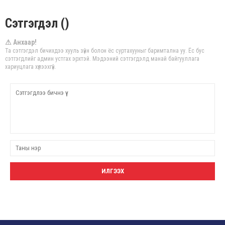
Сэтгэгдэл ()
⚠ Анхаар!
Та сэтгэгдэл бичихдээ хууль зүйн болон ёс суртахууныг баримтална уу. Ёс бус
сэтгэгдлийг админ устгах эрхтэй. Мэдээний сэтгэгдэлд манай байгууллага
хариуцлага хүлээхгүй.