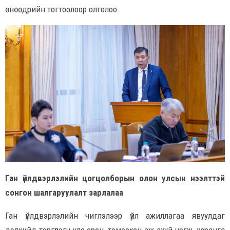
өнөөдрийн тогтоолоор олголоо.
Ган үйлдвэрлэлийн цогцолборын олон улсын нээлттэй
сонгон шалгаруулалт зарлалаа
Ган үйлдвэрлэлийн чиглэлээр үйл ажиллагаа явуулдаг