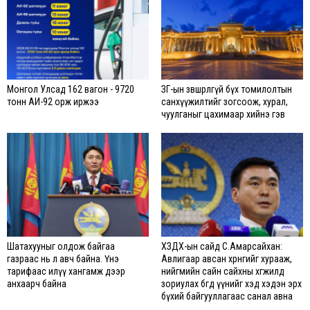
Монгол Улсад 162 вагон - 9720
ЗГ-ын зөвшөөрөлгүй бүх томилолтын
тонн АИ-92 орж иржээ
санхүүжилтийг зогсоож, хурал,
чуулганыг цахимаар хийнэ гэв
Шатахууныг олдож байгаа
ХЗДХ-ын сайд С.Амарсайхан:
газраас нь л авч байна. Үнэ
Авлигаар авсан хөрөнгийг хурааж,
тарифаас илүү хангамж дээр
нийгмийн сайн сайхны хөгжилд
анхаарч байна
зориулах бөгөөд үүнийг хэд хэдэн эрх
бүхий байгууллагаас санал авна