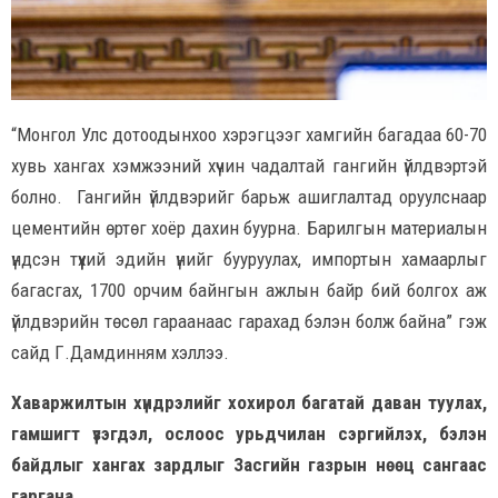
“Монгол Улс дотоодынхоо хэрэгцээг хамгийн багадаа 60-70
хувь хангах хэмжээний хүчин чадалтай гангийн үйлдвэртэй
болно. Гангийн үйлдвэрийг барьж ашиглалтад оруулснаар
цементийн өртөг хоёр дахин буурна. Барилгын материалын
үндсэн түүхий эдийн үнийг бууруулах, импортын хамаарлыг
багасгах, 1700 орчим байнгын ажлын байр бий болгох аж
үйлдвэрийн төсөл гараанаас гарахад бэлэн болж байна” гэж
сайд Г.Дамдинням хэллээ.
Хаваржилтын хүндрэлийг хохирол багатай даван туулах,
гамшигт үзэгдэл, ослоос урьдчилан сэргийлэх, бэлэн
байдлыг хангах зардлыг Засгийн газрын нөөц сангаас
гаргана