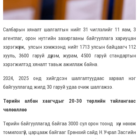
Салбарын хяналт шалгалтын нийт 31 чиглэлийг 11 яам, 3
агентлаг, орон нутгийн захиргааны байгууллага хариуцан
хэрэгжүүлж, улсын хэмжээнд нийт 1713 улсын байцаагч 112
хууль, 3600 гаруй дүрэм, журам, 4500 гаруй стандартын
хэрэгжилтэд хяналт тавьж ажиллаж байна.
2024, 2025 онд хийгдсэн шалгалтуудаас харвал нэг
байгууллагад жилд 30 гаруй удаа очиж шалгажээ.
Төрийн албан хаагчдыг 20-30 төрлийн тайлангаас
чөлөөллөө
Төрийн байгууллагад байгаа 3000 сул орон тоонд хүн нөхөж
томилохгүй, царцааж байгааг Ерөнхий сайд Н.Учрал Засгийн