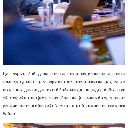
Цаг уурын байгууллагаас гаргасан мэдээллээр агаарын
температурын огцом өөрчлөлт үргэлжлэн ажиглагдах, салхи
шуурганы давтагдал ихтэй байх магадлал өндөр байгаа тул
ой, хээрийн гал түймэр зэрэг болзошгүй гамшгийн эрсдэлээс
урьдчилан сэргийлэхийг Улсын онцгой комисс сэрэмжлүүлж
байна.