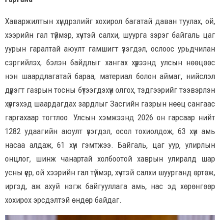
Хаваржилтын хүндрэлийг хохирол багатай даван туулах, ой,
хээрийн гал түймэр, хүчтэй салхи, шуурга зэрэг байгаль цаг
уурын гаралтай аюулт гамшигт үзэгдэл, ослоос урьдчилан
сэргийлэх, бэлэн байдлыг хангах хүрээнд улсын нөөцөөс
нэн шаардлагатай бараа, материал болон аймаг, нийслэл
дүүрэгт газрын тосны бүтээгдэхүүн олгох, тэдгээрийг тээвэрлэн
хүргэхэд шаардагдах зардлыг Засгийн газрын нөөц сангаас
гаргахаар тогтлоо. Улсын хэмжээнд 2026 он гарсаар нийт
1282 удаагийн аюулт үзэгдэл, осол тохиолдож, 63 хүн амь
насаа алдаж, 61 хүн гэмтжээ. Байгаль, цаг уур, улирлын
онцлог, шинж чанартай холбоотой хаврын улиралд шар
усны үер, ой хээрийн гал түймэр, хүчтэй салхи шуурганд өртөж,
иргэд, аж ахуй нэгж байгууллага амь, нас эд хөрөнгөөр
хохирох эрсдэлтэй өндөр байдаг.