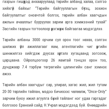
газрын гишүүдэд анхааруулаад төрийн албанд халаа, сэлгээ
хийхгүй байхыг “Төрийн байгууллагын бүтэц, зохион
байгуулалтыг оновчтой болгох, төрийн албан хаагчдын
ажлын ачааллыг бууруулах зарим арга хэмжээний тухай”
Засгийн газрын тогтоолоор үүрэгжүүлж байгаагаа мэдэгдлээ.
Төрийн албаны 3000 орчим сул орон тоог нөхөх, сэлгэн
шилжих үйл ажиллагааг яам, агентлагийн чиг үүргийн
шинжилгээ хийгдэж дуусах хүртэлх хугацаанд зогсоож,
царцаана. Ойролцоогоор 26 яамтай тэнцэх орон тоо,
дунджаар 7.4 тэрбум төгрөгийн цалингийн санг хэмнэх
ажээ.
Төрийн албан хаагчдыг сар, улирал, хагас жил, жил тутам
20-30 төрлийн тайлан, мэдээ бичихээс чөлөөлж, “Once-Only”
зарчим буюу ижил агуулга бүхий тайланг нэг удаа гаргадаг
болгохоо Ерөнхий сайд Н.Учрал мэдэгдээд буй. Өнөөдрийн