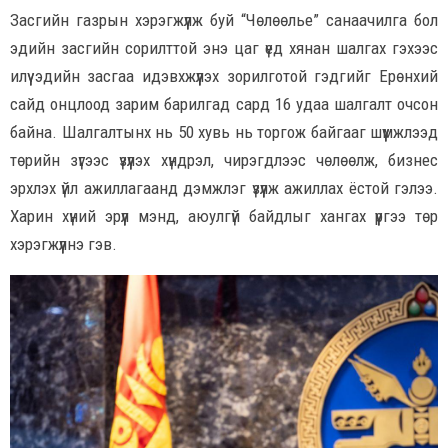
Засгийн газрын хэрэгжүүлж буй “Чөлөөлье” санаачилга бол
эдийн засгийн сорилттой энэ цаг үед хянан шалгах гэхээс
илүү эдийн засгаа идэвхжүүлэх зорилготой гэдгийг Ерөнхий
сайд онцлоод зарим барилгад сард 16 удаа шалгалт очсон
байна. Шалгалтынх нь 50 хувь нь торгож байгааг шүүмжлээд
төрийн зүгээс үзүүлэх хүндрэл, чирэгдлээс чөлөөлж, бизнес
эрхлэх үйл ажиллагаанд дэмжлэг үзүүлж ажиллах ёстой гэлээ.
Харин хүний эрүүл мэнд, аюулгүй байдлыг хангах үүргээ төр
хэрэгжүүлнэ гэв.