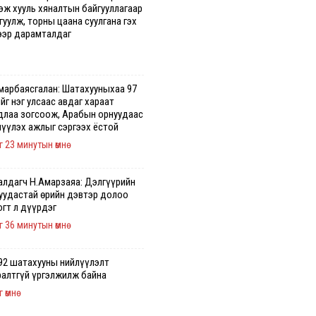
гэж хууль хяналтын байгууллагаар
уулж, торны цаана суулгана гэх
ээр дарамталдаг
марбаясгалан: Шатахууныхаа 97
йг нэг улсаас авдаг хараат
длаа зогсоож, Арабын орнуудаас
лүүлэх ажлыг сэргээх ёстой
г 23 минутын өмнө
алдагч Н.Амарзаяа: Дэлгүүрийн
хуудастай өрийн дэвтэр долоо
огт л дүүрдэг
г 36 минутын өмнө
92 шатахууны нийлүүлэлт
ралтгүй үргэлжилж байна
 өмнө