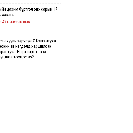
гийн цахим бүртгэл энэ сарын 17-
с эхэлнэ
г 47 минутын өмнө
эн хууль зөрчсөн Х.Булгантуяа,
эсний эв нэгдэлд харшилсан
арантуяа-Нара нарт хэзээ
иуцлага тооцох вэ?
г 6 минутын өмнө
ть импортлогч компаниуд
варын өртэй байсан ч дансыг нь
үүмжлэхгүй
г 35 минутын өмнө
орооллын арын замыг наймдугаар
н 6-ны 23:00 цагаас түр хааж,
ооны ус зайлуулах шугамын
длөн сэтэлгээ хийнэ