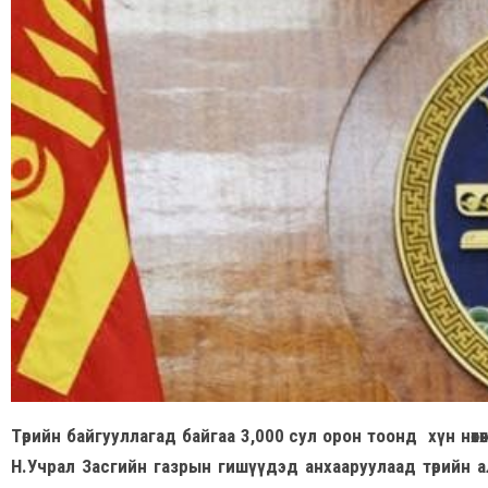
Төрийн байгууллагад байгаа 3,000 сул орон тоонд хүн нөх
Н.Учрал Засгийн газрын гишүүдэд анхааруулаад төрийн ал