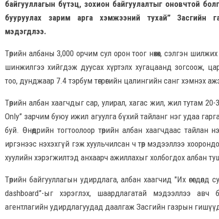
байгууллагын бүтэц, зохион байгуулалтыг оновчтой бол
бууруулах зарим арга хэмжээний тухай” Засгийн г
мэдэгдлээ.
Төрийн албаны 3,000 орчим сул орон тоог нөхөх, сэлгэн шилжи
шинжилгээ хийгдэж дуусах хүртэлх хугацаанд зогсоож, ца
тоо, дунджаар 7.4 тэрбум төгрөгийн цалингийн санг хэмнэх аж
Төрийн албан хаагчдыг сар, улирал, хагас жил, жил тутам 20-30
Only” зарчим буюу ижил агуулга бүхий тайланг нэг удаа гарг
буй. Өнөөдрийн тогтоолоор төрийн албан хаагчдаас тайлан нэ
иргэнээс нэхэхгүй гэж хуульчилсан ч төр мэдээллээ хоорон
хуулийн хэрэгжилтэд анхаарч ажиллахыг холбогдох албан ту
Төрийн байгууллагын удирдлага, албан хаагчид "Их өгөгдөлд
dashboard”-ыг хэрэглэх, шаардлагатай мэдээллээ авч
агентлагийн удирдлагуудад даалгаж Засгийн газрын гишүүд