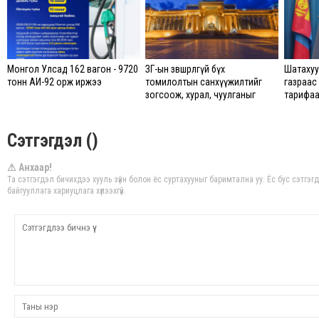
Монгол Улсад 162 вагон - 9720
ЗГ-ын зөвшөөрөлгүй бүх
Шатахуу
тонн АИ-92 орж иржээ
томилолтын санхүүжилтийг
газраас 
зогсоож, хурал, чуулганыг
тарифаа
цахимаар хийнэ гэв
анхаарч
Сэтгэгдэл ()
⚠ Анхаар!
Та сэтгэгдэл бичихдээ хууль зүйн болон ёс суртахууныг баримтална уу. Ёс бус сэтгэ
байгууллага хариуцлага хүлээхгүй.