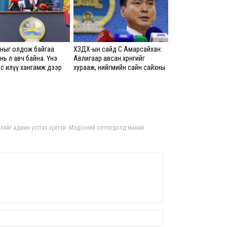
л ав
хан
8 сар
ныг олдож байгаа
ХЗДХ-ын сайд С.Амарсайхан:
Ц.Б
нь л авч байна. Үнэ
Авлигаар авсан хөрөнгийг
итг
с илүү хангамж дээр
хурааж, нийгмийн сайн сайхны
хуга
 байна
хөгжилд зориулах бөгөөд үүнийг
8 сар
хэд хэдэн эрх бүхий
байгууллагаас санал авна
Бар
зор
гдлийг админ устгах эрхтэй. Мэдээний сэтгэгдэлд манай
8 сар
Монг
АИ-
8 сар
Jade