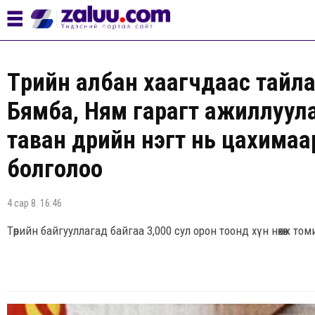
Төрийн албан хаагчдаас тайл
Бямба, Ням гарагт ажиллуул
таван өдрийн нэгт нь цахима
болголоо
4 сар 8. 16:46
Төрийн байгууллагад байгаа 3,000 сул орон тоонд хүн нөхөж то