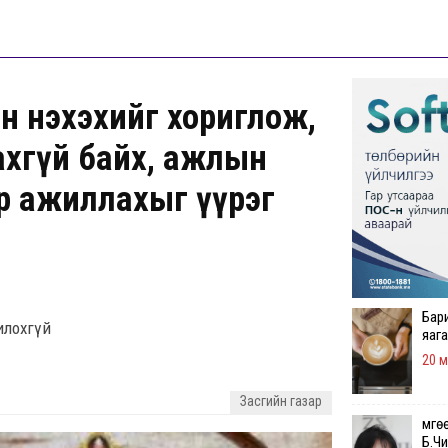
ан нэхэхийг хориглож,
ахгүй байх, ажлын
ар ажиллахыг үүрэг
Бар
милохгүй
яаг
20 м
Засгийн газар
Өмгө
Б.Ч