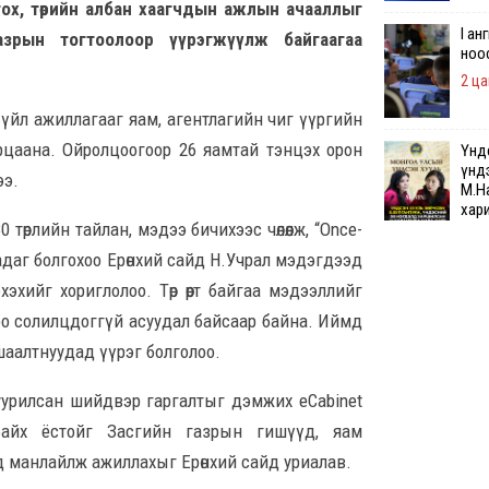
гох, төрийн албан хаагчдын ажлын ачааллыг
I ан
азрын тогтоолоор үүрэгжүүлж байгаагаа
ноо
2 ца
х үйл ажиллагааг яам, агентлагийн чиг үүргийн
рцаана. Ойролцоогоор 26 яамтай тэнцэх орон
Үндс
үнд
ээ.
М.Н
хар
 төрлийн тайлан, мэдээ бичихээс чөлөөлж, “Once-
3 ца
адаг болгохоо Ерөнхий сайд Н.Учрал мэдэгдээд
хэхийг хориглолоо. Төр өөрт байгаа мэдээллийг
Неф
тат
доо солилцдоггүй асуудал байсаар байна. Иймд
бит
шаалтнуудад үүрэг болголоо.
3 ца
 суурилсан шийдвэр гаргалтыг дэмжих eCabinet
I х
 байх ёстойг Засгийн газрын гишүүд, яам
сары
бор
 манлайлж ажиллахыг Ерөнхий сайд уриалав.
хөн