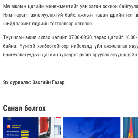
Мөн ажлын цагийн менежментийг уян хатан зохион байгуулах,
Ням гарагт ажиллуулахгүй байх, ажлын таван өдрийн нэг 
шийдвэрийг өнөөдрийн тогтоолоор олголоо.
Түүнчлэн ажил эхлэх цагийг 07:00-08:30, тарах цагийг 16:00
байна. Үүнтэй холбоотойгоор нийслэлд үйл ажиллагаа яву
байгууллагуудын цагийн хуваарьт өөрчлөлт оруулах асуудалд 
Эх сурвалж: Засгийн Газар
Санал болгох