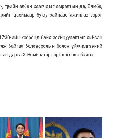
3 ца
 төрийн албан хаагчдыг амралтын өдөр, Бямба,
өдрийг цахимаар буюу зайнаас ажиллах зэрэг
А.Ар
бар
хам
-17:30-ийн хооронд байх зохицуулалтыг хийсэн
4 ца
улж байгаа боловсролын болон үйлчилгээний
Хотын дарга Х.Нямбаатарт эрх олгосон байна.
Оюу
хүр
төл
4 ца
ХЗД
Авли
ний
зор
эрх 
8 сар 5. 14:13
Шат