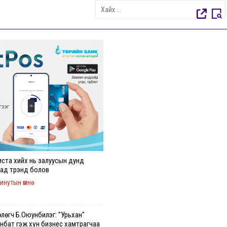
иста хийх нь залуусын дунд
аад трэнд болов
инутын өмнө
өлөгч Б.Оюунбилэг: "Урьхан"
инбат гэж хүн бизнес хамтрагчаа