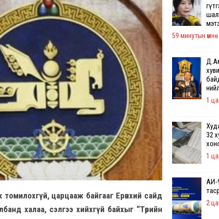
гүт
шалг
мэт
59 минутын өмнө
Д.А
хуви
бай
ний
1 ца
Худ
32 
хон
1 ца
АИ-
тас
өж томилохгүй, царцааж байгааг Ерөнхий сайд
2 цаг
банд халаа, сэлгээ хийхгүй байхыг “Төрийн