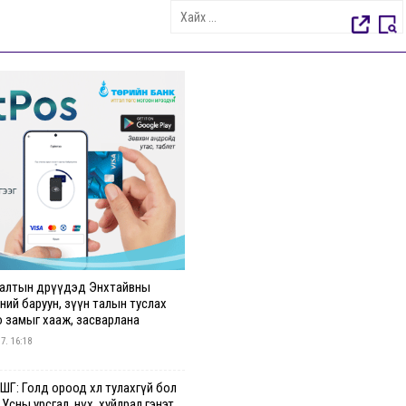
алтын өдрүүдэд Энхтайвны
ний баруун, зүүн талын туслах
о замыг хааж, засварлана
 7. 16:18
Г: Голд ороод хөл тулахгүй бол
 Усны урсгал, нүх, хуйлрал гэнэт