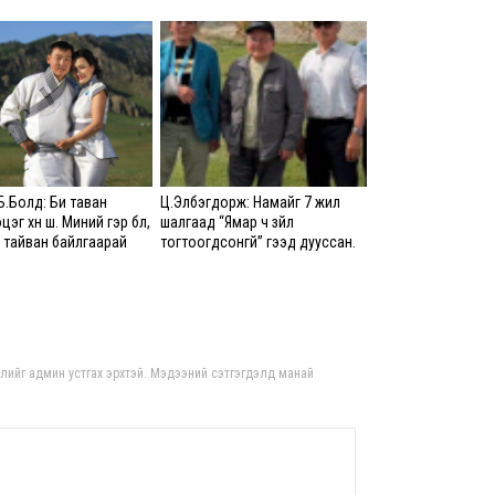
8 сар
Ц.С
хурл
кон
ахи
8 сар
Замы
Б.Болд: Би таван
Ц.Элбэгдорж: Намайг 7 жил
ноцт
эцэг хүн шүү. Миний гэр бүл,
шалгаад “Ямар ч зүйл
хар
ийг тайван байлгаарай
тогтоогдсонгүй” гээд дууссан.
чөлөө
Тэр хүмүүсийн улс төрд хэрэгтэй
байсан юм болов уу гэж
8 сар
боддог
Ний
шат
гдлийг админ устгах эрхтэй. Мэдээний сэтгэгдэлд манай
үлд
8 сар
Энэ
5,20