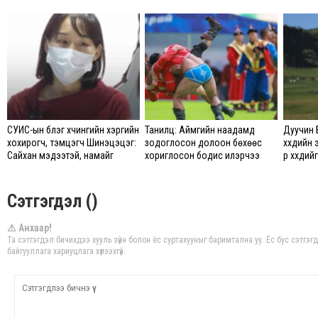
СУИС-ын бүлэг хүчингийн хэргийн
Танилц: Аймгийн наадамд
Дуучин 
хохирогч, тэмцэгч Шинэцэцэг:
зодоглосон долоон бөхөөс
хүүхдийн 
Сайхан мэдээтэй, намайг
хориглосон бодис илэрчээ
үр хүүхд
хохироосон этгээдүүдийн
хэргийг прокуророос шүүх рүү
шилжүүлж байгааг сонслоо
Сэтгэгдэл ()
⚠ Анхаар!
Та сэтгэгдэл бичихдээ хууль зүйн болон ёс суртахууныг баримтална уу. Ёс бус сэтгэ
байгууллага хариуцлага хүлээхгүй.