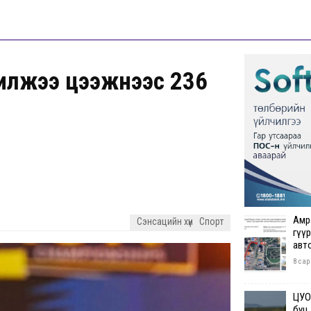
пилжээ цээжнээс 236
Амр
Сэнсацийн хүн
Спорт
гүүр
авт
8 сар
ЦУОШ
буц.