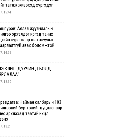
ийг татаж живэхэд хүргэдэг
 7. 15:44
ашпүрэв: Аялал жуулчлалын
чилгээ эрхэлдэг иргэд таних
дгийн хүрээгээр шатахууныг
гаарлалтгүй авах боломжтой
 7. 14:06
Э КЛИП: ДУУЧИН Д.БОЛД
ЯРЛАЛАА"
 7. 13:30
үрэвдагва: Найман салбарын 103
чилгээний бүртгэлийг цуцалснаар
ес эрхлэхэд таатай нөхцөл
дэнэ
 7. 13:21