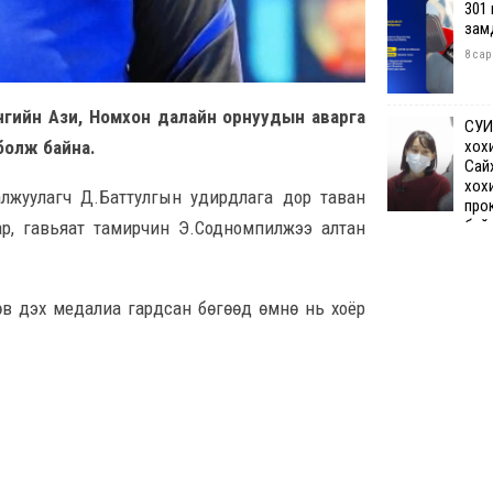
301
зам
8 сар
нгийн Ази, Номхон далайн орнуудын аварга
СУИ
хох
болж байна.
Сай
хох
алжуулагч Д.Баттулгын удирдлага дор таван
про
бай
р, гавьяат тамирчин Э.Содномпилжээ алтан
8 сар 7. 12:50
өв дэх медалиа гардсан бөгөөд өмнө нь хоёр
Өчи
дүн
хий
8 сар
Шата
хяз
төгр