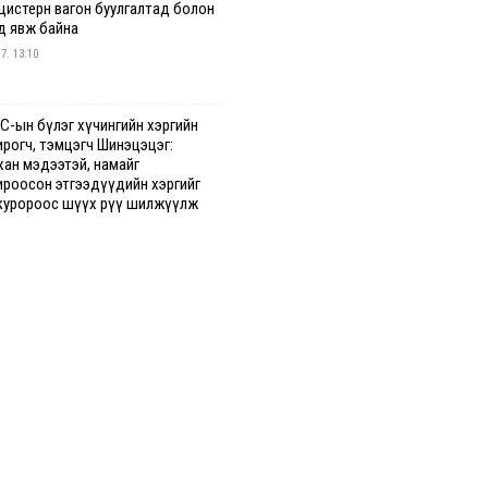
 цистерн вагон буулгалтад болон
д явж байна
 7. 13:10
С-ын бүлэг хүчингийн хэргийн
ирогч, тэмцэгч Шинэцэцэг:
хан мэдээтэй, намайг
ироосон этгээдүүдийн хэргийг
куророос шүүх рүү шилжүүлж
гааг сонслоо
гдрийн байдлаар ₮10000 доош
гээр шатахууны худалдан авалт
сэн 1500 баримт бүртгэгджээ
 7. 12:37
хуун олголтыг 50,000 төгрөгөөр
гаарласныг нэмэгдүүлж 100,000
өгт хүргэхээр судалж байгаа