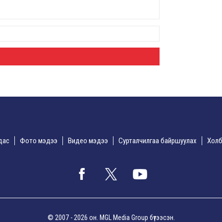
8 сар
Б.С
103
эрхлэ
8 сар
Эрэ
8 сар
дас
Фото мэдээ
Видео мэдээ
Сурталчилгаа байршуулах
Холб
С.А
зал
бар
мэд
сис
8 сар 6. 16:54
© 2007 - 2026 он. MGL Media Group бүтээсэн.
“Хо