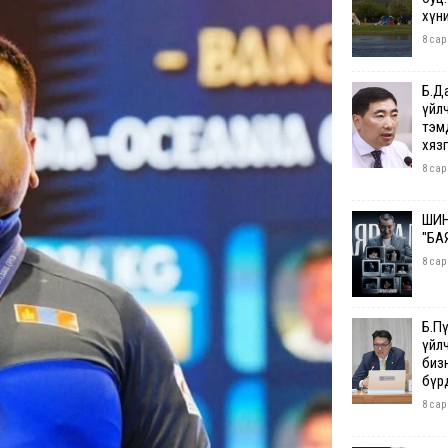
хүн
8 сар
Б.Д
үйл
тэм
хяз
8 сар
ШИН
"БА
8 сар
Б.П
үйл
бизн
бүр
8 сар