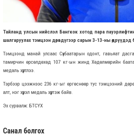
Тайланд улсын нийслэл Бангкок хотод пара пауэрлифти
шалгаруулах тэмцээн дөрөвдүгээр сарын 3-13-ны өдрүүдэд 
Тэмцээнд манай улсаас Сүхбаатарын одонт, гавьяат дасг
тамирчин өрсөлдөхөд 107 кг-ын жинд Хөдөлмөрийн баата
медаль хүртлээ.
Тэрбээр цээжнээс 236 кг-ыг өргөснөөр тус тэмцээний дөр
алт, нэг хүрэл медаль хүртэж байв.
Эх сурвалж: БТСҮХ
Санал болгох