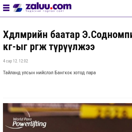
Хөдөлмөрийн баатар Э.Содном
кг-ыг өргөж түрүүлжээ
4 сар 12. 12:02
Тайланд улсын нийслэл Бангкок хотод пара