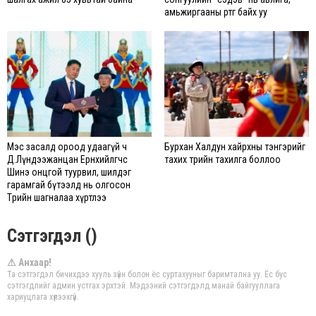
амьжиргааны өртөг байх уу
Мэс засалд ороод удаагүй ч
Бурхан Халдун хайрхны тэнгэрийг
Д.Лүндээжанцан Ерөнхийлөгчөөс
тахих төрийн тахилга боллоо
Шинэ онцгой туурвил, шилдэг
гарамгай бүтээлд нь олгосон
Төрийн шагналаа хүртлээ
Сэтгэгдэл ()
⚠ Анхаар!
Та сэтгэгдэл бичихдээ хууль зүйн болон ёс суртахууныг баримтална уу. Ёс бус
сэтгэгдлийг админ устгах эрхтэй. Мэдээний сэтгэгдэлд манай байгууллага
хариуцлага хүлээхгүй.