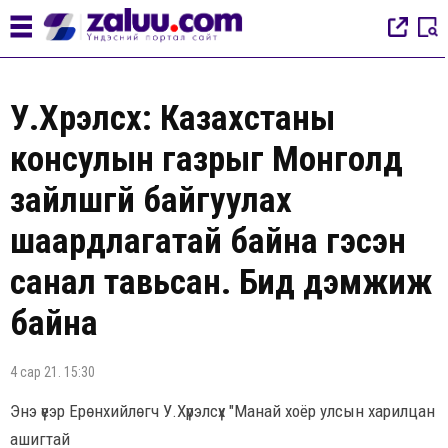
У.Хүрэлсүх: Казахстаны
консулын газрыг Монголд
зайлшгүй байгуулах
шаардлагатай байна гэсэн
санал тавьсан. Бид дэмжиж
байна
4 сар 21. 15:30
Энэ үеэр Ерөнхийлөгч У.Хүрэлсүх "Манай хоёр улсын харилцан
ашигтай