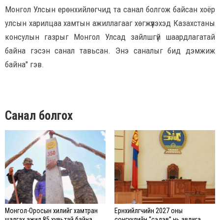
Монгол Улсын ерөнхийлөгчид та санал болгож байсан хоёр
улсын харилцаа хамтын ажиллагааг хөгжүүлэхэд Казахстаны
консулын газрыг Монгол Улсад зайлшгүй шаардлагатай
байна гэсэн санал тавьсан. Энэ саналыг бид дэмжиж
байна" гэв.
Санал болгох
Монгол-Оросын хилийг хамтран
Ерөнхийлөгчийн 2027 оны
шалгах ажил 85 хувьтай байна
сонгуулийн “сэдэв” нь авлига,