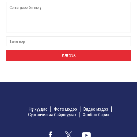
Нүүр хуудас
Фото мэдээ
Видео мэдээ
Сурталчилгаа байршуулах
Холбоо барих