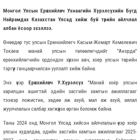
Монгол Улсын Ерөнхийлөгч Ухнаагийн Хүрэлсүхийн Бүгд
Найрамдах Казахстан Улсад хийж буй төрийн айлчлал
албан ёсоор эхэллээ.
Өнөөдөр тус улсын Ерөнхийлөгч Касым-Жомарт Кемелевич
Токаев манай улсын төлөөлөгчдийг "Акорда"
ерөнхийлөгчийн ордондоо хүлээн авч, хоёр улсын төрийн
тэргүүн ганцаарчилсан уулзалт хийж байна.
Энэ үеэр
Ерөнхийлөгч У.Хүрэлсүх
"Манай хоёр улсын
харилцан ашигтай эдийн засгийн хамтын ажиллагааг
тээвэр ложистик, хөдөө аж ахуй, мал аж ахуй, аялал
жуулчлалын салбар хөгжүүлэх өргөн боломж байна.
Таны 2024 онд Монгол Улсад хийсэн айлчлалын үеэр хоёр
улсын худалдаа, эдийн засгийн хамтын ажиллагааг 2025-