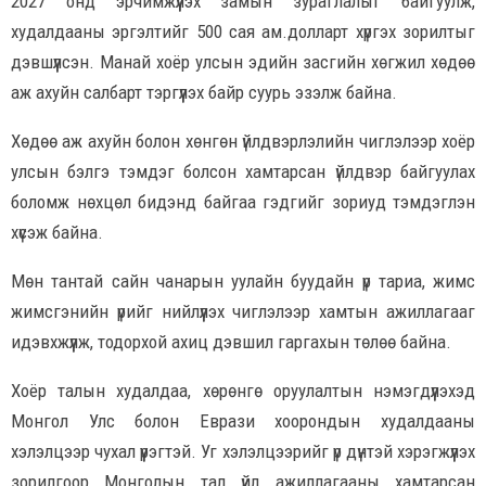
2027 онд эрчимжүүлэх замын зураглалыг байгуулж,
худалдааны эргэлтийг 500 сая ам.долларт хүргэх зорилтыг
дэвшүүлсэн. Манай хоёр улсын эдийн засгийн хөгжил хөдөө
аж ахуйн салбарт тэргүүлэх байр суурь эзэлж байна.
Хөдөө аж ахуйн болон хөнгөн үйлдвэрлэлийн чиглэлээр хоёр
улсын бэлгэ тэмдэг болсон хамтарсан үйлдвэр байгуулах
боломж нөхцөл бидэнд байгаа гэдгийг зориуд тэмдэглэн
хүсэж байна.
Мөн тантай сайн чанарын уулайн буудайн үр тариа, жимс
жимсгэнийн үрийг нийлүүлэх чиглэлээр хамтын ажиллагааг
идэвхжүүлж, тодорхой ахиц дэвшил гаргахын төлөө байна.
Хоёр талын худалдаа, хөрөнгө оруулалтын нэмэгдүүлэхэд
Монгол Улс болон Еврази хоорондын худалдааны
хэлэлцээр чухал үүрэгтэй. Уг хэлэлцээрийг үр дүнтэй хэрэгжүүлэх
зорилгоор Монголын тал үйл ажиллагааны хамтарсан