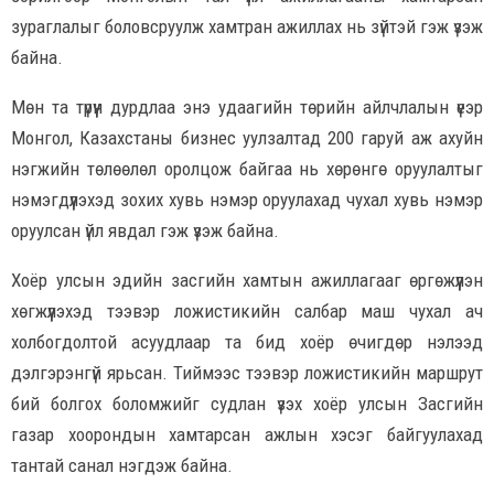
зураглалыг боловсруулж хамтран ажиллах нь зүйтэй гэж үзэж
байна.
Мөн та түрүүн дурдлаа энэ удаагийн төрийн айлчлалын үеэр
Монгол, Казахстаны бизнес уулзалтад 200 гаруй аж ахуйн
нэгжийн төлөөлөл оролцож байгаа нь хөрөнгө оруулалтыг
нэмэгдүүлэхэд зохих хувь нэмэр оруулахад чухал хувь нэмэр
оруулсан үйл явдал гэж үзэж байна.
Хоёр улсын эдийн засгийн хамтын ажиллагааг өргөжүүлэн
хөгжүүлэхэд тээвэр ложистикийн салбар маш чухал ач
холбогдолтой асуудлаар та бид хоёр өчигдөр нэлээд
дэлгэрэнгүй ярьсан. Тиймээс тээвэр ложистикийн маршрут
бий болгох боломжийг судлан үзэх хоёр улсын Засгийн
газар хоорондын хамтарсан ажлын хэсэг байгуулахад
тантай санал нэгдэж байна.