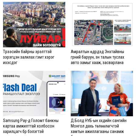
Түрээсийн байрны эрэлттэй
Амралтын өдрүүдэд Энхтайвны
зэрэгцэн залилах гэмт хэрэг
гүүрний баруун, зүүн талын туслах
ихэсдэг
авто замыг хааж, засварлана
Samsung Pay-д Голомт банкны
Д.Болд НҮБ-ын хүүхдийн сангийн
картаа амжилттай холбосон
Монгол дахь төлөөлөгчтэй
харилцагч бүр бэлэгтэй
хамтын ажиллагааны санамж