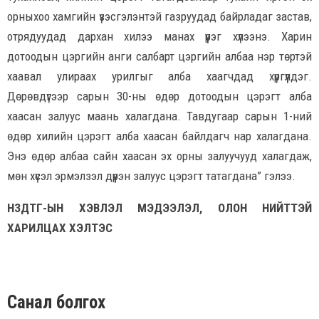
орныхоо хамгийн үзэсгэлэнтэй газруудад байрладаг застав,
отрядуудад дархан хилээ манах үүрэг хүлээнэ. Харин
дотоодын цэргийн анги салбарт цэргийн албаа нэр төртэй
хаавал улираах урилгыг алба хаагчдад хүргүүлдэг.
Дөрөвдүгээр сарын 30-ны өдөр дотоодын цэрэгт алба
хаасан залуус маань халагдана. Тавдугаар сарын 1-ний
өдөр хилийн цэрэгт алба хаасан байлдагч нар халагдана.
Энэ өдөр албаа сайн хаасан эх орны залуучууд халагдаж,
мөн хүсэл эрмэлзэл дүүрэн залуус цэрэгт татагдана” гэлээ.
НЗДТГ-ЫН ХЭВЛЭЛ МЭДЭЭЛЭЛ, ОЛОН НИЙТТЭЙ
ХАРИЛЦАХ ХЭЛТЭС
Санал болгох