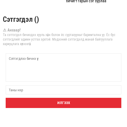
бичигт гарын үсэг зурлаа
Сэтгэгдэл ()
⚠ Анхаар!
Та сэтгэгдэл бичихдээ хууль зүйн болон ёс суртахууныг баримтална уу. Ёс бус
сэтгэгдлийг админ устгах эрхтэй. Мэдээний сэтгэгдэлд манай байгууллага
хариуцлага хүлээхгүй.