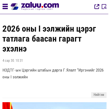
2026 оны I ээлжийн цэрэг
татлага баасан гарагт
эхэлнэ
4 сар 30. 10:31
НЗДТГ-ын Цэргийн штабын дарга Г.Ялалт “Иргэнийг 2026
оны I ээлжийн
Нийгэм