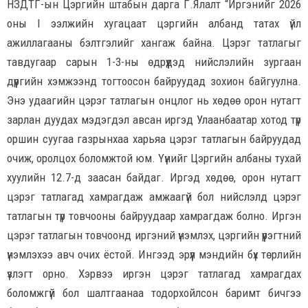
НЗДТГ-ын Цэргийн штабын дарга Г.Ялалт “Иргэнийг 2026
оны I ээлжийн хугацаат цэргийн албанд татах үйл
ажиллагааны бэлтгэлийг хангаж байна. Цэрэг татлагыг
тавдугаар сарын 1-3-ны өдрүүдэд нийслэлийн зургаан
дүүргийн хэмжээнд тогтоосон байруудад зохион байгуулна.
Энэ удаагийн цэрэг татлагын онцлог нь хөдөө орон нутагт
зарлан дуудах мэдэгдэл авсан иргэд Улаанбаатар хотод түр
оршин суугаа газрынхаа харьяа цэрэг татлагын байруудад
очиж, оролцох боломжтой юм. Үүнийг Цэргийн албаны тухай
хуулийн 12.7-д заасан байдаг. Иргэд хөдөө, орон нутагт
цэрэг татлагад хамрагдаж амжаагүй бол нийслэлд цэрэг
татлагын түр товчооны байруудаар хамрагдаж болно. Иргэн
цэрэг татлагын товчоонд иргэний үнэмлэх, цэргийн үүрэгтний
үнэмлэхээ авч очих ёстой. Ингээд эрүүл мэндийн бүх төрлийн
үзлэгт орно. Хэрвээ иргэн цэрэг татлагад хамрагдах
боломжгүй бол шалтгаанаа тодорхойлсон баримт бичгээ