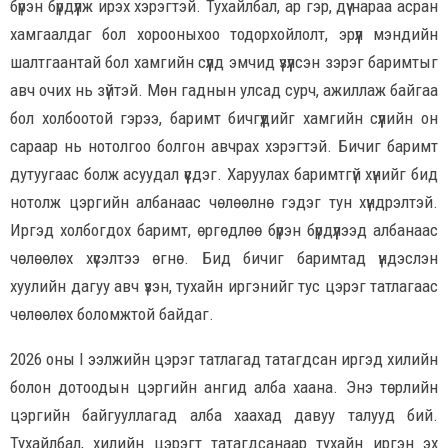
бүрэн бүрдүүлж ирэх хэрэгтэй. Тухайлбал, ар гэр, дүү нараа асран
хамгаалдаг бол хорооныхоо тодорхойлолт, эрүүл мэндийн
шалтгаантай бол хамгийн сүүлд эмчид үзүүлсэн зэрэг баримтыг
авч очих нь зүйтэй. Мөн гаднын улсад сурч, ажиллаж байгаа
бол холбоотой гэрээ, баримт бичгүүдийг хамгийн сүүлийн он
сараар нь нотолгоо болгон авчрах хэрэгтэй. Бичиг баримт
дутуугаас болж асуудал үүсдэг. Харуулах баримтгүй хүнийг бид
нотолж цэргийн албанаас чөлөөлнө гэдэг тун хүндрэлтэй.
Иргэд холбогдох баримт, өргөдлөө бүрэн бүрдүүлээд албанаас
чөлөөлөх хүсэлтээ өгнө. Бид бичиг баримтад үндэслэн
хуулийн дагуу авч үзэн, тухайн иргэнийг тус цэрэг татлагаас
чөлөөлөх боломжтой байдаг.
2026 оны I ээлжийн цэрэг татлагад татагдсан иргэд хилийн
болон дотоодын цэргийн ангид алба хаана. Энэ төрлийн
цэргийн байгууллагад алба хаахад давуу талууд бий.
Тухайлбал, хилийн цэрэгт татагдсанаар тухайн иргэн эх