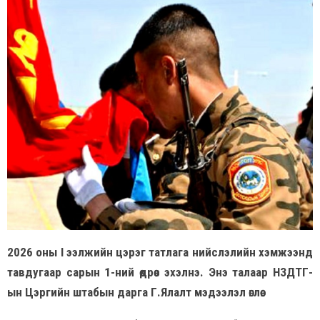
2026 оны I ээлжийн цэрэг татлага нийслэлийн хэмжээнд
тавдугаар сарын 1-ний өдрөөс эхэлнэ. Энэ талаар НЗДТГ-
ын Цэргийн штабын дарга Г.Ялалт мэдээлэл өглөө.