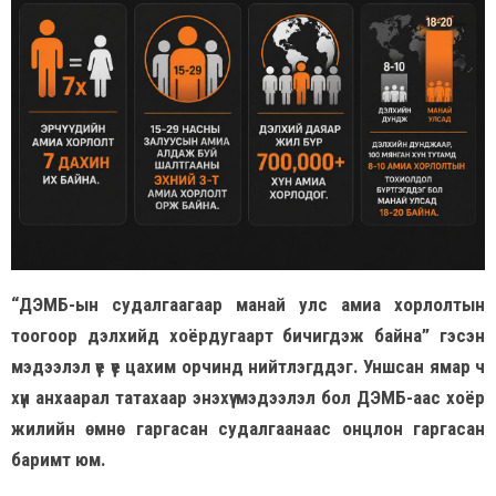
“ДЭМБ-ын судалгаагаар манай улс амиа хорлолтын
тоогоор дэлхийд хоёрдугаарт бичигдэж байна” гэсэн
мэдээлэл үе үе цахим орчинд нийтлэгддэг. Уншсан ямар ч
хүн анхаарал татахаар энэхүү мэдээлэл бол ДЭМБ-аас хоёр
жилийн өмнө гаргасан судалгаанаас онцлон гаргасан
баримт юм.