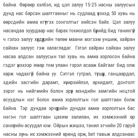
байна. Өөрөөр хэлбэл, ид цэл залуу 15-25 насны залуусын
дунд нас барсан шалтгааныг нь судлаад үзэхэд 50 хувь нь
өөрсдийн амиа егүүтгэх сонголтыг хийсэн байх. Цэл залуу
насандаа зуурдаар нас барах тохиолдол бүрийд бид танихгүй
ч гэлээ залуу хүүхдүүдийн төлөө маани мэгзэм уншиж, хайран
сайхан залуус гэж халагладаг. Гэтэл хайран сайхан залуу
насаа алдсан залуусын тал хувь нь амиа хорлосон байна
гэдэг үнэхээр ямар том улаан гэрэл асааж байгааг бид олж
харж чадахгүй байна уу. Сэтгэл гутрал, түгшүүр, ганцаардал,
эдийн засгийн дарамт, хүчирхийлэл, архидалт, донтолт
зэрэг нь нийгмийн болон эрүүл мэндийн хамгийн ноцтой
асуудлын нэг болох амиа хорлолтын гол шалтгаан болж
байна. Тэр дундаа эрчүүдийн дундах амиа хорлолтын бас
нэгэн гол шалтгаан цахим залилан, их хэмжээний өр
санхүүгийн асуудал юм. Ойрын жишээ, танил эгчийн 20 гаруй
насны хүү нь их хэмжээний өрөнд орж, bet тавьж алдсанаас