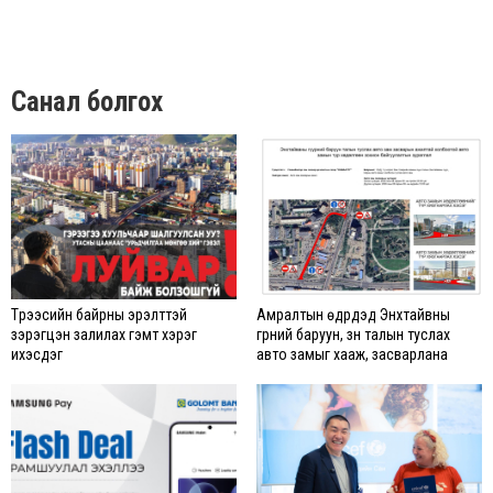
Санал болгох
Түрээсийн байрны эрэлттэй
Амралтын өдрүүдэд Энхтайвны
зэрэгцэн залилах гэмт хэрэг
гүүрний баруун, зүүн талын туслах
ихэсдэг
авто замыг хааж, засварлана