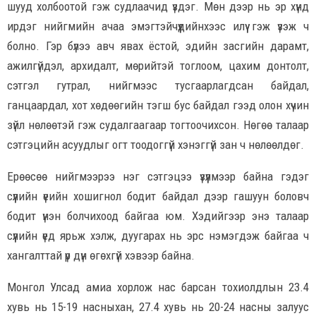
шууд холбоотой гэж судлаачид үздэг. Мөн дээр нь эр хүнд
ирдэг нийгмийн ачаа эмэгтэйчүүдийнхээс илүү гэж үзэж ч
болно. Гэр бүлээ авч явах ёстой, эдийн засгийн дарамт,
ажилгүйдэл, архидалт, мөрийтэй тоглоом, цахим донтолт,
сэтгэл гутрал, нийгмээс тусгаарлагдсан байдал,
ганцаардал, хот хөдөөгийн тэгш бус байдал гээд олон хүчин
зүйл нөлөөтэй гэж судалгаагаар тогтоочихсон. Нөгөө талаар
сэтгэцийн асуудлыг огт тоодоггүй хэнэггүй зан ч нөлөөлдөг.
Ерөөсөө нийгмээрээ нэг сэтгэцээ үзүүлмээр байна гэдэг
сүүлийн үеийн хошигнол бодит байдал дээр гашуун боловч
бодит үнэн болчихоод байгаа юм. Хэдийгээр энэ талаар
сүүлийн үед ярьж хэлж, дуугарах нь эрс нэмэгдэж байгаа ч
хангалттай үр дүн өгөхгүй хэвээр байна.
Монгол Улсад амиа хорлож нас барсан тохиолдлын 23.4
хувь нь 15-19 насныхан, 27.4 хувь нь 20-24 насны залуус