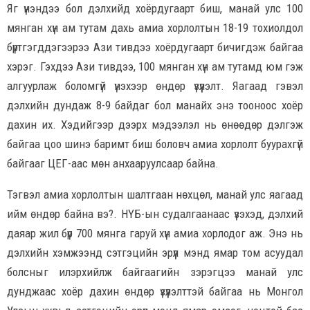
Яг үнэндээ бол дэлхийд хоёрдугаарт биш, манай улс 100
мянган хүн ам тутам дахь амиа хорлолтын 18-19 тохиолдол
бүртгэгддэгээрээ Ази тивдээ хоёрдугаарт бичигдэж байгаа
хэрэг. Гэхдээ Ази тивдээ, 100 мянган хүн ам тутамд юм гэж
алгуурлаж боломгүй үнэхээр өндөр үзүүлэлт. Яагаад гэвэл
дэлхийн дундаж 8-9 байдаг бол манайх энэ тооноос хоёр
дахин их. Хэдийгээр дээрх мэдээлэл нь өнөөдөр дэлгэж
байгаа цоо шинэ баримт биш боловч амиа хорлолт буурахгүй
байгааг ЦЕГ-аас мөн анхааруулсаар байна.
Тэгвэл амиа хорлолтын шалтгаан нөхцөл, манай улс яагаад
ийм өндөр байна вэ?. НҮБ-ын судалгаанаас үзэхэд, дэлхий
даяар жил бүр 700 мянга гаруй хүн амиа хорлодог аж. Энэ нь
дэлхийн хэмжээнд сэтгэцийн эрүүл мэнд ямар том асуудал
болсныг илэрхийлж байгаагийн зэрэгцээ манай улс
дунджаас хоёр дахин өндөр үзүүлэлттэй байгаа нь Монгол