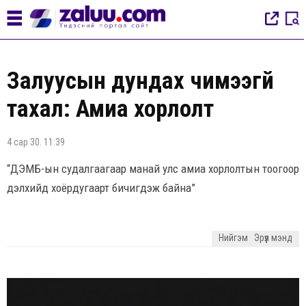
Залуусын дундах чимээгүй
тахал: Амиа хорлолт
4 сар 30. 11:39
“ДЭМБ-ын судалгаагаар манай улс амиа хорлолтын тоогоор
дэлхийд хоёрдугаарт бичигдэж байна”
Нийгэм
Эрүүл мэнд