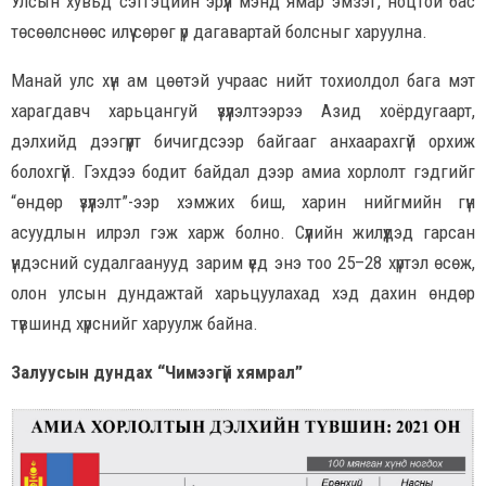
Улсын хувьд сэтгэцийн эрүүл мэнд ямар эмзэг, ноцтой бас
төсөөлснөөс илүү сөрөг үр дагавартай болсныг харуулна.
Манай улс хүн ам цөөтэй учраас нийт тохиолдол бага мэт
харагдавч харьцангуй үзүүлэлтээрээ Азид хоёрдугаарт,
дэлхийд дээгүүрт бичигдсээр байгааг анхаарахгүй орхиж
болохгүй. Гэхдээ бодит байдал дээр амиа хорлолт гэдгийг
“өндөр үзүүлэлт”-ээр хэмжих биш, харин нийгмийн гүн
асуудлын илрэл гэж харж болно. Сүүлийн жилүүдэд гарсан
үндэсний судалгаанууд зарим үед энэ тоо 25–28 хүртэл өсөж,
олон улсын дундажтай харьцуулахад хэд дахин өндөр
түвшинд хүрснийг харуулж байна.
Залуусын дундах “Чимээгүй хямрал”