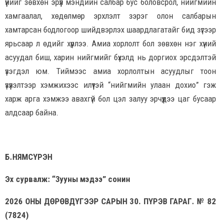
үүнийг зөвхөн эрүүл мэндийн салбар бус боловсрол, нийгмийн
хамгаалал, хөдөлмөр эрхлэлт зэрэг олон салбарын
хамтарсан бодлогоор шийдвэрлэх шаардлагатайг бид зүгээр
ярьсаар л өдийг хүрлээ. Амиа хорлолт бол зөвхөн нэг хүний
асуудал биш, харин нийгмийг бүхэлд нь доргиох эрсдэлтэй
үзэгдэл юм. Тиймээс амиа хорлолтын асуудлыг тоон
үзүүлэлтээр хэмжихээс илүүтэй “нийгмийн улаан дохио” гэж
харж арга хэмжээ авахгүй бол цэл залуу эрчүүдээ цаг бусаар
алдсаар байна.
Б.НЯМСҮРЭН
Эх сурвалж: “Зууны мэдээ” сонин
2026 ОНЫ ДӨРӨВДҮГЭЭР САРЫН 30. ПҮРЭВ ГАРАГ. № 82
(7824)