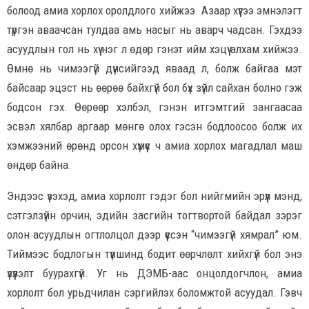
болоод амиа хорлох оролдлого хийжээ. Азаар хүүгээ эмнэлэгт
түргэн аваачсан тулдаа амь насыг нь аварч чадсан. Гэхдээ
асуудлын гол нь хүү нэг л өдөр гэнэт ийм хэцүү алхам хийжээ.
Өмнө нь чимээгүй дүнсийгээд яваад л, болж байгаа мэт
байсаар эцэст нь өөрөө байхгүй бол бүх зүйл сайхан болно гэж
бодсон гэх. Өөрөөр хэлбэл, гэнэн итгэмтгий зангаасаа
эсвэл хялбар аргаар мөнгө олох гэсэн бодлоосоо болж их
хэмжээний өрөнд орсон хүмүүс ч амиа хорлох магадлал маш
өндөр байна.
Эндээс үзэхэд, амиа хорлолт гэдэг бол нийгмийн эрүүл мэнд,
сэтгэлзүйн орчин, эдийн засгийн тогтвортой байдал зэрэг
олон асуудлын огтлолцол дээр үүссэн “чимээгүй хямрал” юм.
Тиймээс бодлогын түвшинд бодит өөрчлөлт хийхгүй бол энэ
үзүүлэлт буурахгүй. Уг нь ДЭМБ-аас онцолдогчлон, амиа
хорлолт бол урьдчилан сэргийлэх боломжтой асуудал. Гэвч