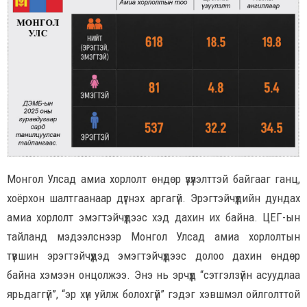
Монгол Улсад амиа хорлолт өндөр үзүүлэлттэй байгааг ганц,
хоёрхон шалтгаанаар дүгнэх аргагүй. Эрэгтэйчүүдийн дундах
амиа хорлолт эмэгтэйчүүдээс хэд дахин их байна. ЦЕГ-ын
тайланд мэдээлснээр Монгол Улсад амиа хорлолтын
түвшин эрэгтэйчүүдэд эмэгтэйчүүдээс долоо дахин өндөр
байна хэмээн онцолжээ. Энэ нь эрчүүд “сэтгэлзүйн асуудлаа
ярьдаггүй”, “эр хүн уйлж болохгүй” гэдэг хэвшмэл ойлголттой