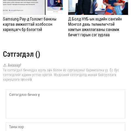
Samsung Pay-д Голомт банкны
Д.Болд НҮБ-ын хүүхдийн сангийн
картаа амжилттай холбосон
Монгол дахь төлөөлөгчтэй
харилцагч бүр бэлэгтэй
хамтын ажиллагааны санамж
бичигт гарын үсэг зурлаа
Сэтгэгдэл ()
⚠ Анхаар!
Та сэтгэгдэл бичихдээ хууль зүйн болон ёс суртахууныг баримтална уу. Ёс бус
сэтгэгдлийг админ устгах эрхтэй. Мэдээний сэтгэгдэлд манай байгууллага
хариуцлага хүлээхгүй.