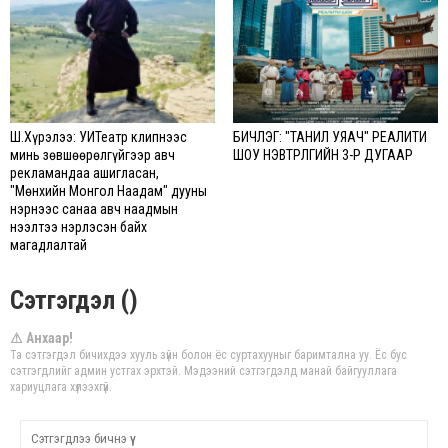
Ш.Хүрэлээ: ҮУИТеатр клипнээс
БИЧЛЭГ: "ТАНИЛ УЯАЧ" РЕАЛИТИ
минь зөвшөөрөлгүйгээр авч
ШОУ НЭВТРҮҮЛГИЙН 3-Р ДУГААР
рекламандаа ашигласан,
"Мөнхийн Монгол Наадам" дууны
нэрнээс санаа авч наадмын
нээлтээ нэрлэсэн байх
магадлалтай
Сэтгэгдэл ()
⚠ Анхаар!
Та сэтгэгдэл бичихдээ хууль зүйн болон ёс суртахууныг баримтална уу. Ёс бус
сэтгэгдлийг админ устгах эрхтэй. Мэдээний сэтгэгдэлд манай байгууллага
хариуцлага хүлээхгүй.