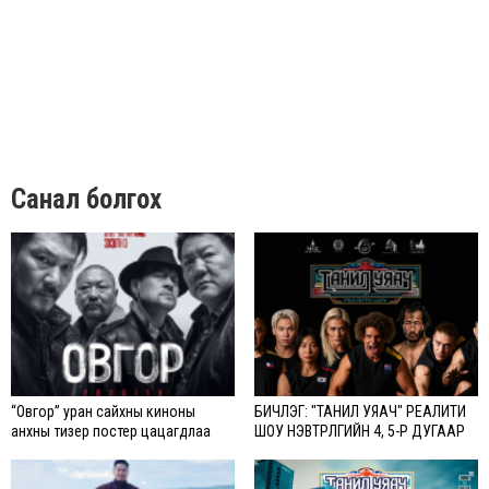
Санал болгох
“Овгор” уран сайхны киноны
БИЧЛЭГ: "ТАНИЛ УЯАЧ" РЕАЛИТИ
анхны тизер постер цацагдлаа
ШОУ НЭВТРҮҮЛГИЙН 4, 5-Р ДУГААР