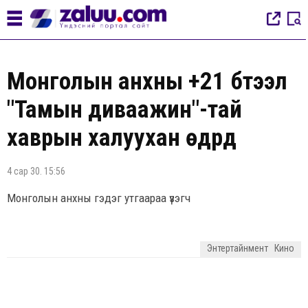
Монголын анхны +21 бүтээл
"Тамын диваажин"-тай
хаврын халуухан өдрүүд
4 сар 30. 15:56
Монголын анхны гэдэг утгаараа үзэгч
Энтертайнмент
Кино