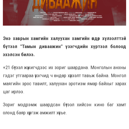
Энэ хаврын хамгийн халуухан хамгийн өндөр хүлээлттэй
бүтээл "Тамын диваажин" үзэгчдийн хүртээл болоод
эхэлсэн билээ.
+21 бүтээл жүжигчдээс их зориг шаардана. Монголын анхны
гэдэг утгаараа үзэгчид ч өндөр хүлээлт тавьж байна. Монгол
маягийн эрос тавилт, халуухан эротизм ямар байхыг харах
цаг ирлээ.
Зориг мэдрэмж шаардсан бүтээл хийсэн кино баг хамт
олонд баяр хүргэж амжилт хүсье.