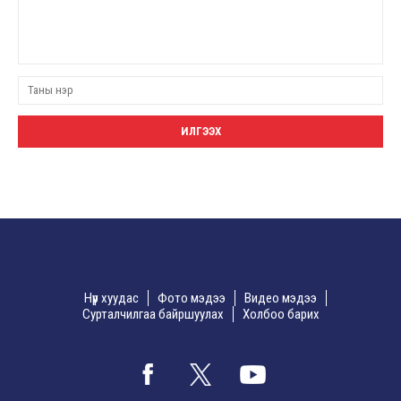
Нүүр хуудас
Фото мэдээ
Видео мэдээ
Сурталчилгаа байршуулах
Холбоо барих