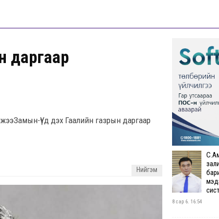
н даргаар
жээЗамын-Үүд дэх Гаалийн газрын даргаар
С.А
зал
Нийгэм
бар
мэд
сис
8 сар 6. 16:54