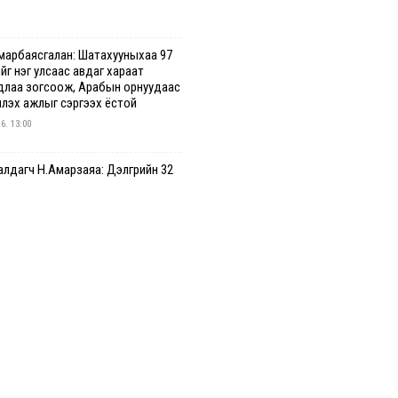
марбаясгалан: Шатахууныхаа 97
йг нэг улсаас авдаг хараат
длаа зогсоож, Арабын орнуудаас
үүлэх ажлыг сэргээх ёстой
 6. 13:00
лдагч Н.Амарзаяа: Дэлгүүрийн 32
дастай өрийн дэвтэр долоо
гт л дүүрдэг
 6. 12:47
2 шатахууны нийлүүлэлт
алтгүй үргэлжилж байна
 6. 12:23
гийн цахим бүртгэл энэ сарын 17-
с эхэлнэ