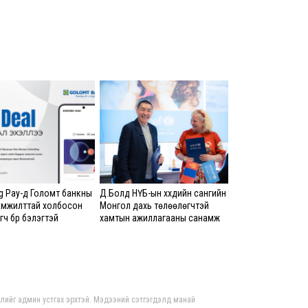
бар
хам
8 сар
Оюу
хүрт
төл
8 сар
ХЗД
Авли
ний
зори
 Pay-д Голомт банкны
Д.Болд НҮБ-ын хүүхдийн сангийн
бүхи
амжилттай холбосон
Монгол дахь төлөөлөгчтэй
8 сар 5. 14:13
ч бүр бэлэгтэй
хамтын ажиллагааны санамж
бичигт гарын үсэг зурлаа
Шат
л ав
хан
8 сар
гдлийг админ устгах эрхтэй. Мэдээний сэтгэгдэлд манай