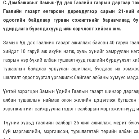
С.Дамбажавыг Замын-Үүд дэх Гаалийн газрын даргаар том
Гаалийн газарт өнгөрсөн дөрөвдүгээр сарын 21-ний
одоогийн байдлаар гурван сэжигтнийг баривчлаад буй
удирдлага бүрэлдэхүүнд ийн өөрчлөлт хийсэн юм.
Замын Үүд дэх Гаалийн газарт ажиллаж байсан 40 гаруй гаа
хийдэг 10 гаруй аж ахуйн нэгж, хувь хүнийг хамруулан нэ
газрын нэр бүхий албан тушаалтнууд гаалийн бүрдүүлэлт хи
тушаалын байдлаа урвуулан ашиглаж, бусдаас их хэмжэ
шалгалт одоог хүртэл үргэжилж байгааг албаны хүмүүс мэдэ
Үүнтэй зэрэгцэн Замын Үүдийн Гаалын газарт шинээр дарга
албан тушаалын наймаа олон жилийн цэцэглэж бугшсан э
хэрэгжилтийг сайжруулна гэдэгт салбарын мэргэжилтнүүд и
Түүний хувьд гаалийн салбарт 25 жил ажиллаж, мeрит бую
буй мэргэжлийн, мэргэшсэн, туршлагатай төрийн албан ха