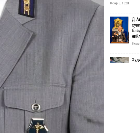
8 сар 6. 13:24
Д.А
хуви
бай
нийл
8 сар
Худа
хуу
хоно
8 сар
АИ-9
таср
8 сар
I ан
ноо