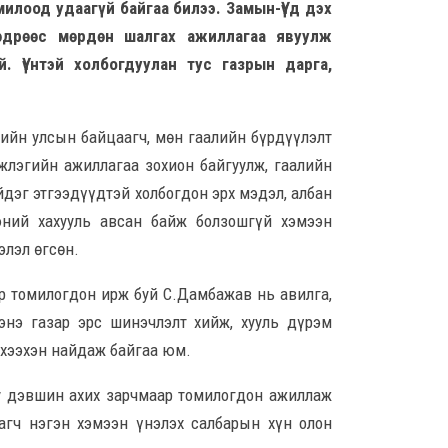
8 сар
илоод удаагүй байгаа билээ. Замын-Үүд дэх
 өдрөөс мөрдөн шалгах ажиллагаа явуулж
. Үүнтэй холбогдуулан тус газрын дарга,
Үндс
үнд
М.Н
хар
лийн улсын байцаагч, мөн гаалийн бүрдүүлэлт
8 сар
гжлэгийн ажиллагаа зохион байгуулж, гаалийн
йдэг этгээдүүдтэй холбогдон эрх мэдэл, албан
Неф
тат
эний хахууль авсан байж болзошгүй хэмээн
битү
элэл өгсөн.
8 сар
ар томилогдон ирж буй С.Дамбажав нь авилга,
I х
нэ газар эрс шинэчлэлт хийж, хууль дүрэм
сары
бор
хээхэн найдаж байгаа юм.
хөн
8 сар
у дэвшин ахих зарчмаар томилогдон ажиллаж
агч нэгэн хэмээн үнэлэх салбарын хүн олон
А.Ар