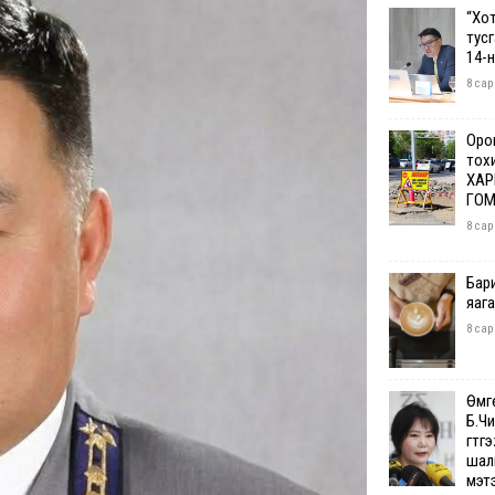
“Хо
тус
14-
8 сар
Орон
тох
ХАР
ГОМ
8 сар
Бар
яаг
8 сар
Өмг
Б.Чи
гүтг
шалг
мэт