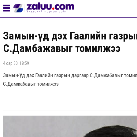
Замын-Үүд дэх Гаалийн газры
С.Дамбажавыг томилжээ
4 сар 30. 18:59
Замын-Үүд дэх Гаалийн газрын даргаар С.Дамжабавыг томил
С.Дамжабавыг томилжээ