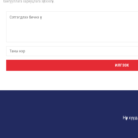
байгууллага хариуцлага хүлээхгүй.
Нүүр хуу