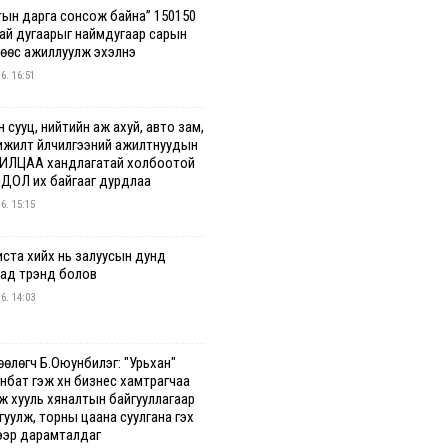
тын дарга сонсож байна” 150150
гай дугаарыг наймдугаар сарын
нөөс ажиллуулж эхэлнэ
 6. 16:51
 сууц, нийтийн аж ахуй, авто зам,
ижилт үйлчилгээний ажилтнуудын
ИЛЦАА хандлагатай холбоотой
ДОЛ их байгааг дурдлаа
 6. 15:15
иста хийх нь залуусын дунд
аад трэнд болов
 6. 14:03
өөлөгч Б.Оюунбилэг: "Урьхан"
нбат гэж хүн бизнес хамтрагчаа
эж хууль хяналтын байгууллагаар
уулж, торны цаана суулгана гэх
ээр дарамталдаг