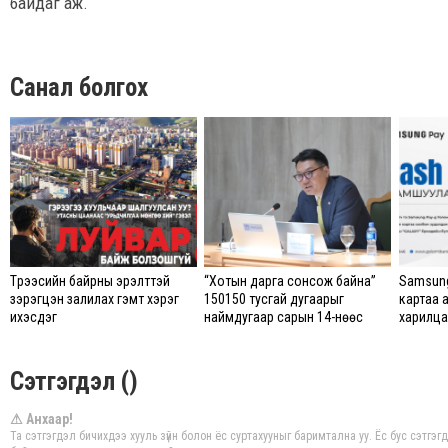
байдаг аж.
Санал болгох
Түрээсийн байрны эрэлттэй
“Хотын дарга сонсож байна”
Samsung
зэрэгцэн залилах гэмт хэрэг
150150 тусгай дугаарыг
картаа 
ихэсдэг
наймдугаар сарын 14-нөөс
харилцаг
ажиллуулж эхэлнэ
Сэтгэгдэл ()
⚠ Анхаар!
Та сэтгэгдэл бичихдээ хууль зүйн болон ёс суртахууныг баримтална уу. Ёс бус сэтгэ