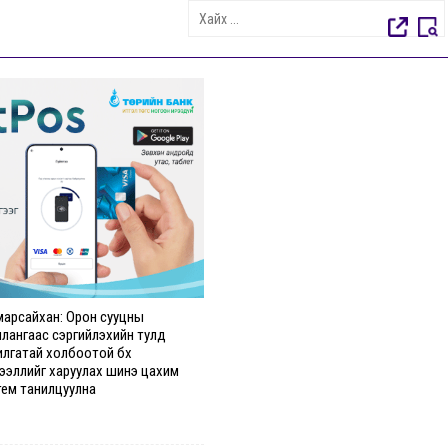
марсайхан: Орон сууцны
илангаас сэргийлэхийн тулд
илгатай холбоотой бүх
ээллийг харуулах шинэ цахим
тем танилцуулна