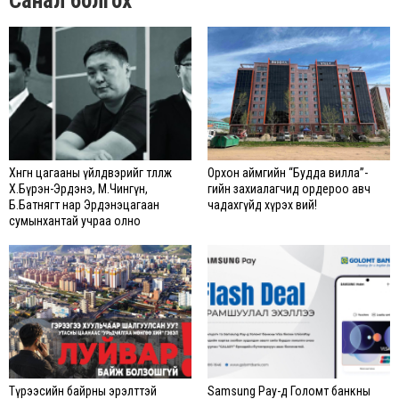
Санал болгох
Хөнгөн цагааны үйлдвэрийг төлөөлж
Орхон аймгийн “Будда вилла”-
Х.Бүрэн-Эрдэнэ, М.Чингүн,
гийн захиалагчид ордероо авч
Б.Батнягт нар Эрдэнэцагаан
чадахгүйд хүрэх вий!
сумынхантай учраа олно
Түрээсийн байрны эрэлттэй
Samsung Pay-д Голомт банкны