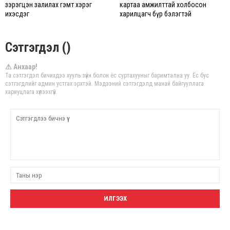
зэрэгцэн залилах гэмт хэрэг
картаа амжилттай холбосон
ихэсдэг
харилцагч бүр бэлэгтэй
Сэтгэгдэл ()
⚠ Анхаар!
Та сэтгэгдэл бичихдээ хууль зүйн болон ёс суртахууныг баримтална уу. Ёс бус
сэтгэгдлийг админ устгах эрхтэй. Мэдээний сэтгэгдэлд манай байгууллага
хариуцлага хүлээхгүй.