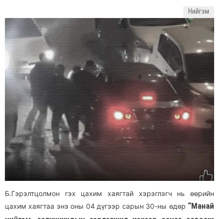
Нийгэм
Б.Гэрэлтцолмон гэх цахим хаягтай хэрэглэгч нь өөрийн
“Манай
цахим хаягтаа энэ оны 04 дүгээр сарын 30-ны өдөр