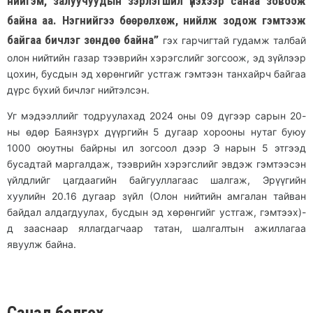
нийгэм, залуучуудын зэрлэгшил үнэхээр санаа зовоож
байна аа. Нэгнийгээ бөөрөлхөж, нийлж зодож гэмтээж
байгаа бичлэг зөндөө байна”
гэх гарчигтай гудамж талбай
олон нийтийн газар тээврийн хэрэгслийг зогсоож, эд зүйлээр
цохин, бусдын эд хөрөнгийг устгаж гэмтээн танхайрч байгаа
дүрс бүхий бичлэг нийтэлсэн.
Уг мэдээллийг тодруулахад 2024 оны 09 дүгээр сарын 20-
ны өдөр Баянзүрх дүүргийн 5 дугаар хорооны нутаг буюу
1000 оюутны байрны ил зогсоол дээр Э нарын 5 этгээд
бусадтай маргалдаж, тээврийн хэрэгслийг эвдэж гэмтээсэн
үйлдлийг цагдаагийн байгууллагаас шалгаж, Эрүүгийн
хуулийн 20.16 дугаар зүйл (Олон нийтийн амгалан тайван
байдал алдагдуулах, бусдын эд хөрөнгийг устгаж, гэмтээх)-
д зааснаар яллагдагчаар татан, шалгалтын ажиллагаа
явуулж байна.