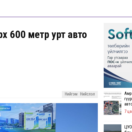
рх 600 метр урт авто
Амр
Нийгэм
Нийслэл
гүүр
авт
7 ца
ЦУОШ