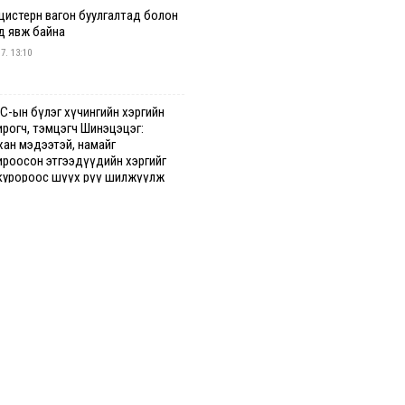
 цистерн вагон буулгалтад болон
д явж байна
 7. 13:10
С-ын бүлэг хүчингийн хэргийн
ирогч, тэмцэгч Шинэцэцэг:
хан мэдээтэй, намайг
ироосон этгээдүүдийн хэргийг
куророос шүүх рүү шилжүүлж
гааг сонслоо
гдрийн байдлаар ₮10000 доош
гээр шатахууны худалдан авалт
сэн 1500 баримт бүртгэгджээ
 7. 12:37
хуун олголтыг 50,000 төгрөгөөр
гаарласныг нэмэгдүүлж 100,000
өгт хүргэхээр судалж байгаа