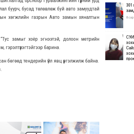
м ашиглалтад орсноор Гурвалжингийн гүүрний урд
301
лал буурч, бусад төлөвлөж буй авто замуудтай
зам
мын хөгжлийн газрын Авто замын хяналтын
8 сар
СУИ
Тус замыг хоёр эгнээтэй, долоон метрийн
хох
, гэрэлтүүлэгтэйгээр барина.
Сай
хох
про
ан бөгөөд тендерийн үйл явц үргэлжилж байна.
бай
.
8 сар 7. 12:50
Өчи
дүн
хий
8 сар
Шата
хяз
төгр