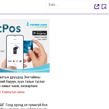
алтын өдрүүдэд Энхтайвны
ний баруун, зүүн талын туслах
о замыг хааж, засварлана
г 4 минутын өмнө
Г: Голд ороод хөл тулахгүй бол