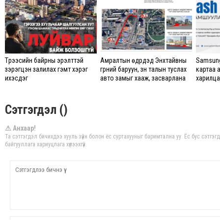
Түрээсийн байрны эрэлттэй
Амралтын өдрүүдэд Энхтайвны
Samsung
зэрэгцэн залилах гэмт хэрэг
гүүрний баруун, зүүн талын туслах
картаа 
ихэсдэг
авто замыг хааж, засварлана
харилцаг
Сэтгэгдэл ()
⚠ Анхаар!
Та сэтгэгдэл бичихдээ хууль зүйн болон ёс суртахууныг баримтална уу. Ёс бус сэтгэ
байгууллага хариуцлага хүлээхгүй.