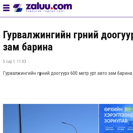
Гурвалжингийн гүүрний доогуу
зам барина
5 сар 1. 11:03
Гурвалжингийн гүүрний доогуурх 600 метр урт авто зам барина