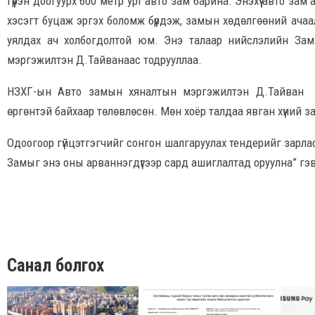
гүүрэн доогуурх 600 метр урт авто зам барина. Энэхүү авто за
хэсэгт буцаж эргэх боломж бүрдэж, замын хөдөлгөөний ачаа
уялдах ач холбогдолтой юм. Энэ талаар нийслэлийн За
мэргэжилтэн Д.Тайванаас тодрууллаа.
НЗХГ-ын Авто замын хяналтын мэргэжилтэн Д.Тайван “
өргөнтэй байхаар төлөвлөсөн. Мөн хоёр талдаа явган хүний зам
Одоогоор гүйцэтгэгчийг сонгон шалгаруулах тендерийг зарлас
Замыг энэ оны арваннэгдүгээр сард ашиглалтад оруулна” гэв
Санал болгох