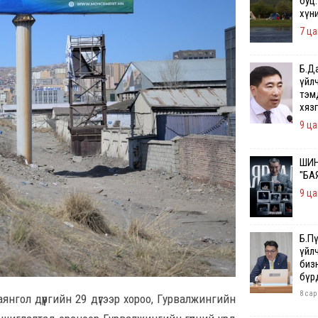
буц.
хүн
7 ца
Б.Д
үйл
тэм
хяз
9 ца
ШИН
"БА
9 ца
Б.П
үйл
бизн
бүр
8 сар
нгол дүүргийн 29 дүгээр хороо, Гурвалжингийн