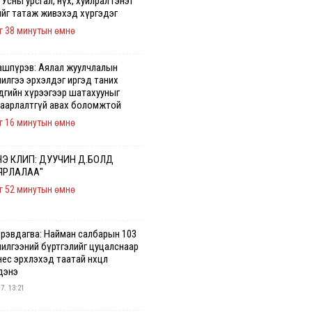
 Усны урсгал, нүх, хуйлрал гэнэт
ийг татаж живэхэд хүргэдэг
г 38 минутын өмнө
ашпүрэв: Аялал жуулчлалын
чилгээ эрхэлдэг иргэд таних
дгийн хүрээгээр шатахууныг
гаарлалтгүй авах боломжтой
г 16 минутын өмнө
Э КЛИП: ДУУЧИН Д.БОЛД
ЯРЛАЛАА"
г 52 минутын өмнө
үрэвдагва: Найман салбарын 103
чилгээний бүртгэлийг цуцалснаар
ес эрхлэхэд таатай нөхцөл
дэнэ
 7. 13:21