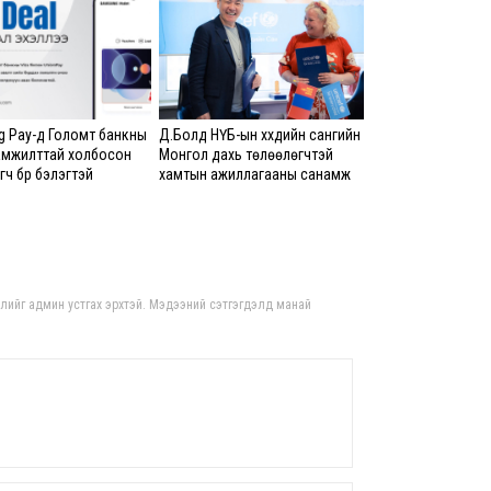
8 сар
Ц.С
хурл
кон
ахи
 Pay-д Голомт банкны
Д.Болд НҮБ-ын хүүхдийн сангийн
амжилттай холбосон
Монгол дахь төлөөлөгчтэй
8 сар
ч бүр бэлэгтэй
хамтын ажиллагааны санамж
бичигт гарын үсэг зурлаа
Замы
ноцт
хар
чөлөө
8 сар
гдлийг админ устгах эрхтэй. Мэдээний сэтгэгдэлд манай
Ний
шат
үлд
8 сар
Энэ