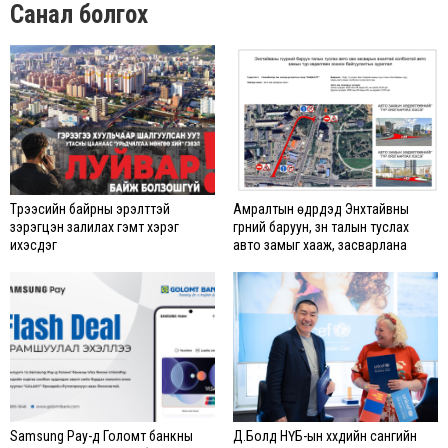
Санал болгох
Түрээсийн байрны эрэлттэй
Амралтын өдрүүдэд Энхтайвны
зэрэгцэн залилах гэмт хэрэг
гүүрний баруун, зүүн талын туслах
ихэсдэг
авто замыг хааж, засварлана
Samsung Pay-д Голомт банкны
Д.Болд НҮБ-ын хүүхдийн сангийн