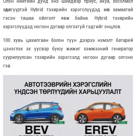
Олон нийтийн дунд энэ шийдвэр приус, акуа, хосолмол
хөдөлгүүртэй Hybrid тээврийн хэрэгслүүдэд мөн хамаатай
гэсэн ташаа ойлголт явж байна. Hybrid тээврийн
хэрэгслүүдэд ногоон дугаар олгохгүй гэдгийг онцлов.
100 хувь цахилгаан болон түүн дээрээ нэмэлт батарей
цэнэглэх эх үүсвэр буюу жижиг хэмжээний генератор
суурилуулсан тээврийн хэрэгсэлд ногоон дугаар олгоно
гэв.