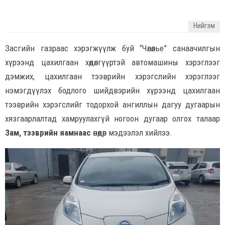
Нийгэм
Засгийн газраас хэрэгжүүлж буй “Чөлөөлье” санаачилгын
хүрээнд цахилгаан хөдөлгүүртэй автомашины хэрэглээг
дэмжих, цахилгаан тээврийн хэрэгслийн хэрэглээг
нэмэгдүүлэх бодлого шийдвэрийн хүрээнд цахилгаан
тээврийн хэрэгслийг тодорхой ангиллын дагуу дугаарын
хязгаарлалтад хамруулахгүй ногоон дугаар олгох талаар
Зам, тээврийн яамнаас
өнөөдөр мэдээлэл хийлээ.