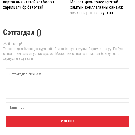
картаа амжилттай холбосон
Монгол дахь төлөөлөгчтэй
харилцагч бүр бэлэгтэй
хамтын ажиллагааны санамж
бичигт гарын үсэг зурлаа
Сэтгэгдэл ()
⚠ Анхаар!
Та сэтгэгдэл бичихдээ хууль зүйн болон ёс суртахууныг баримтална уу. Ёс бус
сэтгэгдлийг админ устгах эрхтэй. Мэдээний сэтгэгдэлд манай байгууллага
хариуцлага хүлээхгүй.