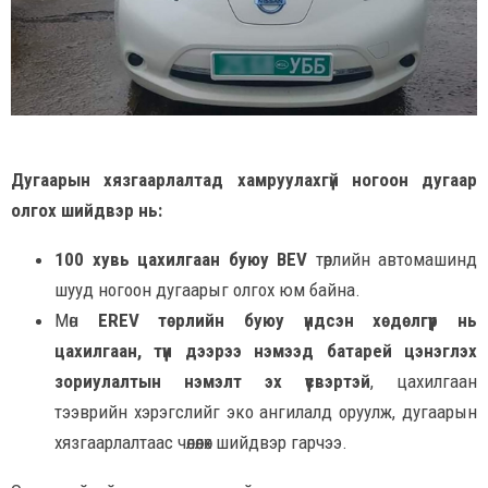
Дугаарын хязгаарлалтад хамруулахгүй ногоон дугаар
олгох шийдвэр нь:
100 хувь цахилгаан буюу BEV
төрлийн автомашинд
шууд ногоон дугаарыг олгох юм байна.
Мөн
EREV төрлийн буюу үндсэн хөдөлгүүр нь
цахилгаан, түүн дээрээ нэмээд батарей цэнэглэх
зориулалтын нэмэлт эх үүсвэртэй
, цахилгаан
тээврийн хэрэгслийг эко ангилалд оруулж, дугаарын
хязгаарлалтаас чөлөөлөх шийдвэр гарчээ.