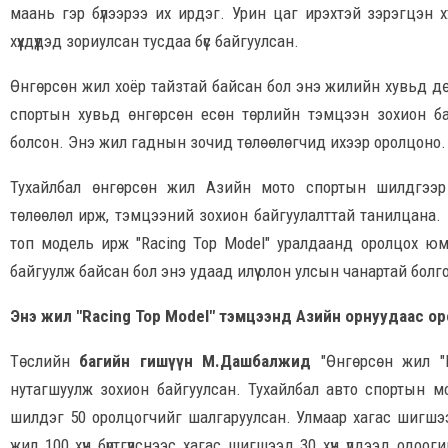
маань гэр бүлээрээ их ирдэг. Урин цаг ирэхтэй зэрэгцэн хүүх
хүүхдүүдэд зориулсан тусдаа бүс байгуулсан.
Өнгөрсөн жил хоёр тайзтай байсан бол энэ жилийн хувьд д
спортын хувьд өнгөрсөн есөн төрлийн тэмцээн зохион ба
болсон. Энэ жил гаднын зочид төлөөлөгчид ихээр оролцоно.
Тухайлбал өнгөрсөн жил Азийн мото спортын шилдгээр 
төлөөлөл ирж, тэмцээний зохион байгуулалттай танилцана.
топ модель ирж "Racing Top Model" уралдаанд оролцох юм
байгуулж байсан бол энэ удаад илүү олон улсын чанартай болг
Энэ жил "Racing Top Model" тэмцээнд Азийн орнуудаас о
Төслийн
багийн гишүүн М.Дашбалжид
"Өнгөрсөн жил "
нутагшуулж зохион байгуулсан. Тухайлбал авто спортын модел
шилдэг 50 оролцогчийг шалгаруулсан. Улмаар хагас шигшээ
жил 100 хүн бүртгүүлснээс хагас шигшээд 30 хүн үлдээд одо