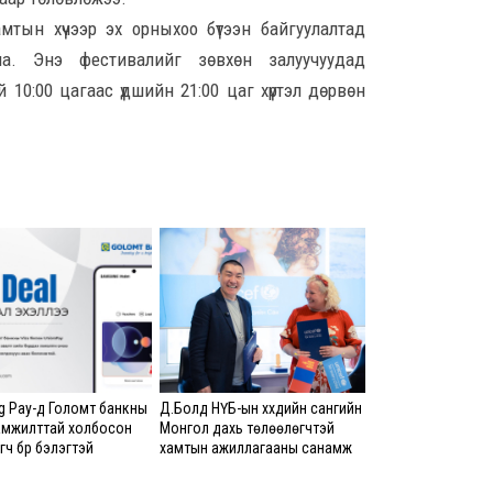
8 сар 6. 13:24
тын хүчээр эх орныхоо бүтээн байгуулалтад
на. Энэ фестивалийг зөвхөн залуучуудад
Д.А
 10:00 цагаас үдшийн 21:00 цаг хүртэл дөрвөн
хуви
бай
ний
8 сар
Худ
32 х
хон
8 сар
АИ-
тас
8 сар
 Pay-д Голомт банкны
Д.Болд НҮБ-ын хүүхдийн сангийн
амжилттай холбосон
Монгол дахь төлөөлөгчтэй
ч бүр бэлэгтэй
хамтын ажиллагааны санамж
I ан
бичигт гарын үсэг зурлаа
ноо