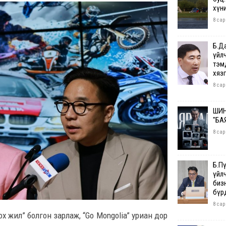
хүн
8 сар
Б.Д
үйл
тэм
хяз
8 сар
ШИН
"БА
8 сар
Б.П
үйл
бизн
бүр
8 сар
 жил” болгон зарлаж, “Go Mongolia” уриан дор