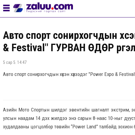
Авто спорт сонирхогчдын хүсэ
& Festival" ГУРВАН ӨДӨР үрг
5 сар 5. 14:47
Авто спорт сонирхогчдын хүсэн хүлээдэг "Power Expo & Festiv
Азийн Мото Спортын шилдэг эвентийн шагналт экстрим, э
улсын наадам 14 дэх жилдээ энэ сарын 8-наас 10-ныг дуус
худалдааны цогцолбор төвийн “Power Land” талбайд зохион 