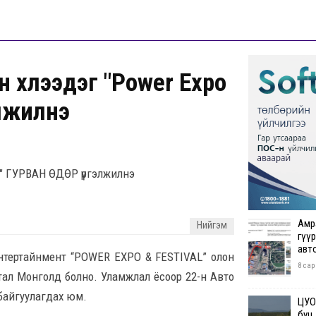
н хүлээдэг "Power Expo
элжилнэ
al" ГУРВАН ӨДӨР үргэлжилнэ
Амр
Нийгэм
гүүр
авт
нтертайнмент “POWER EXPO & FESTIVAL” олон
8 сар
тал Монголд болно. Уламжлал ёсоор 22-н Авто
байгуулагдах юм.
ЦУОШ
буц.