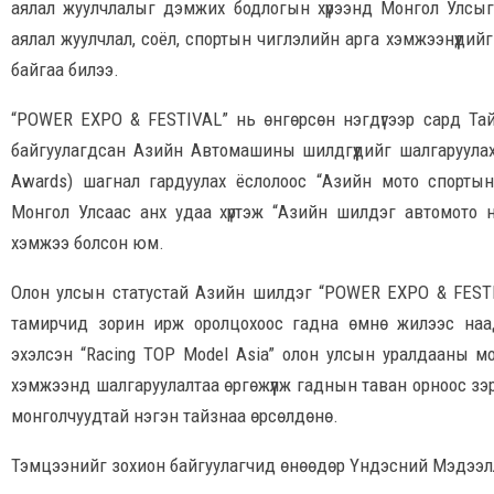
аялал жуулчлалыг дэмжих бодлогын хүрээнд Монгол Улсыг 
аялал жуулчлал, соёл, спортын чиглэлийн арга хэмжээнүүди
байгаа билээ.
“POWER EXPO & FESTIVAL” нь өнгөрсөн нэгдүгээр сард Та
байгуулагдсан Азийн Автомашины шилдгүүдийг шалгаруулах
Awards) шагнал гардуулах ёслолоос “Азийн мото спорт
Монгол Улсаас анх удаа хүртэж “Азийн шилдэг автомото н
хэмжээ болсон юм.
Олон улсын статустай Азийн шилдэг “POWER EXPO & FESTI
тамирчид зорин ирж оролцохоос гадна өмнө жилээс наа
эхэлсэн “Racing TOP Model Asia” олон улсын уралдааны м
хэмжээнд шалгаруулалтаа өргөжүүлж гаднын таван орноос зэ
монголчуудтай нэгэн тайзнаа өрсөлдөнө.
Тэмцээнийг зохион байгуулагчид өнөөдөр Үндэсний Мэдээлл