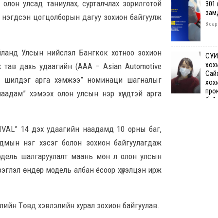
олон улсад таниулах, сурталчлах зорилготой
301
зам
йг нэгдсэн цогцолборын дагуу зохион байгуулж
8 сар
йланд Улсын нийслэл Бангкок хотноо зохион
СУИ
хох
 тав дахь удаагийн (AAA – Asian Automotive
Сай
ын шилдэг арга хэмжээ” номинаци шагналыг
хох
про
аадам” хэмээх олон улсын нэр хүндтэй арга
бай
8 сар 7. 12:50
VAL” 14 дэх удаагийн наадамд 10 орны баг,
Өчи
дмын нэг хэсэг болон зохион байгуулагдаж
дүн
хий
одель шалгаруулалт маань мөн л олон улсын
8 сар
рэглэл өндөр модель албан ёсоор хүрэлцэн ирж
Шата
хяз
ийн Төвд хэвлэлийн хурал зохион байгуулав.
төгр