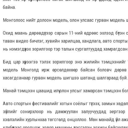
байна.
Монголоос нийт долоон модель, олон улсаас гурван модель
Охид маань дөрөвдүгээр сарын 11-ний өдрөөс эхлээд бүтэн 
таван видео бичлэг, хувийн харилцаа, хандлага, авто спорт
нь нэмэгдүүлэх зорилгоор тэр талын сургалтуудад хамрагдсан
Бид цар хүрээгээ тэлэх зорилгоор энэ жилийн тэмцээнийг "
модель Монголд ирж өрсөлдөхөөр байсан боловч дөрөв
хасагдсанаар гурван модель шигшээ шатанд шалгараад буй
Манай тэмцээн цаашид илүү олон улсыг хамарсан тэмцээн бол
Авто спортын фестивалийг хотын соёлыг түгээх, замын хөдөлг
зүйлийг сонирхлоор нь дамжуулан залуучуудад эергээр 
хэвлэлийн хурлынхаа төгсгөлд онцоллоо. Мөн манайд үйл аж
клубүүдээс оролцож, ховор машины үзэсгэлэн зохион байгуула