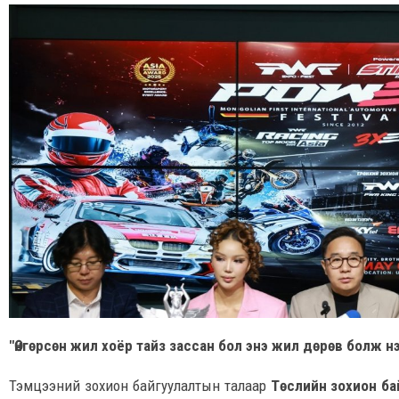
"Өнгөрсөн жил хоёр тайз зассан бол энэ жил дөрөв болж н
Тэмцээний зохион байгуулалтын талаар
Төслийн зохион б