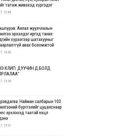
ийг татаж живэхэд хүргэдэг
 7. 15:44
ашпүрэв: Аялал жуулчлалын
чилгээ эрхэлдэг иргэд таних
дгийн хүрээгээр шатахууныг
гаарлалтгүй авах боломжтой
 7. 14:06
Э КЛИП: ДУУЧИН Д.БОЛД
ЯРЛАЛАА"
 7. 13:30
үрэвдагва: Найман салбарын 103
чилгээний бүртгэлийг цуцалснаар
ес эрхлэхэд таатай нөхцөл
дэнэ
 7. 13:21