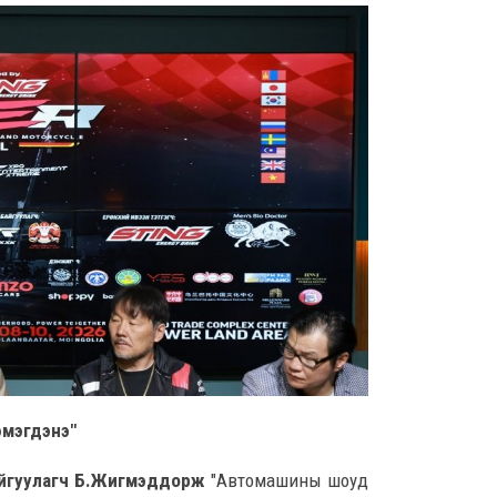
8 сар
Ц.С
хурл
кон
ахи
8 сар
Замы
ноцт
хар
чөлөө
8 сар
Ний
шат
үлд
8 сар
эмэгдэнэ"
Энэ
айгуулагч Б.Жигмэддорж
"Автомашины шоуд
5,20