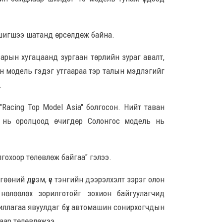
тус
14-н
8 сар
 шигшээ шатанд өрсөлдөж байна.
Орон
сарын хугацаанд зургаан төрлийн зураг авалт,
тох
ын модель гэдэг утгаараа тэр талын мэдлэгийг
ажи
хан
.
бай
8 сар 6. 15:15
Racing Top Model Asia" болгосон. Нийт таван
 нь оролцоод өчигдөр Солонгос модель нь
Бар
.
яаг
8 сар
гохоор төлөвлөж байгаа" гэлээ.
өөний дүрэм, үе тэнгийн дээрэлхэлт зэрэг олон
Өмгө
Б.Ч
нөлөөлөх зорилготойг зохион байгуулагчид
гүт
иллагаа явуулдаг бүх автомашин сонирхогчдын
шалг
мэт
хаар төлөвлөжээ.