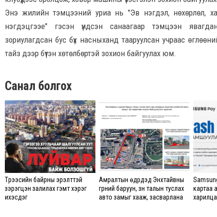
Энэ жилийн тэмцээний уриа нь "Эв нэгдэл, нөхөрлөл, хам
нэгдэцгээе" гэсэн үндсэн санаагаар тэмцээн явагда
зориулагдсан бус бүх насныханд тааруулсан учраас өглөөний
тайз дээр бүтэн хөтөлбөртэй зохион байгуулах юм.
Санал болгох
Түрээсийн байрны эрэлттэй
Амралтын өдрүүдэд Энхтайвны
Samsung
зэрэгцэн залилах гэмт хэрэг
гүүрний баруун, зүүн талын туслах
картаа 
ихэсдэг
авто замыг хааж, засварлана
харилцаг