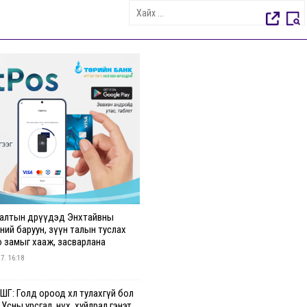
алтын өдрүүдэд Энхтайвны
ний баруун, зүүн талын туслах
о замыг хааж, засварлана
 7. 16:18
Г: Голд ороод хөл тулахгүй бол
 Усны урсгал, нүх, хуйлрал гэнэт