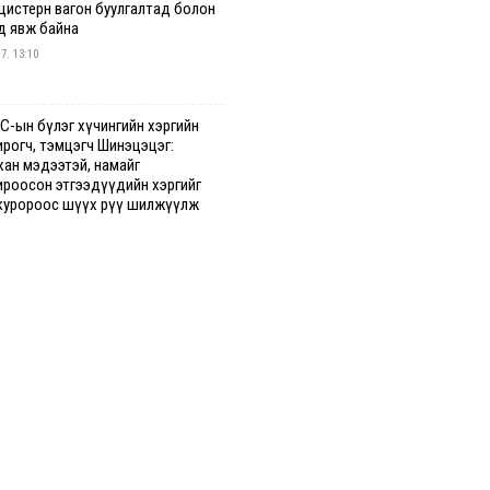
 цистерн вагон буулгалтад болон
д явж байна
 7. 13:10
С-ын бүлэг хүчингийн хэргийн
ирогч, тэмцэгч Шинэцэцэг:
хан мэдээтэй, намайг
ироосон этгээдүүдийн хэргийг
куророос шүүх рүү шилжүүлж
гааг сонслоо
гдрийн байдлаар ₮10000 доош
гээр шатахууны худалдан авалт
сэн 1500 баримт бүртгэгджээ
 7. 12:37
хуун олголтыг 50,000 төгрөгөөр
гаарласныг нэмэгдүүлж 100,000
өгт хүргэхээр судалж байгаа