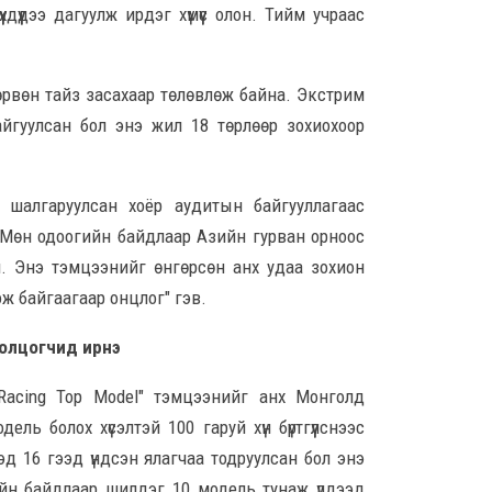
дүүдээ дагуулж ирдэг хүмүүс олон. Тийм учраас
8 сар
Б.С
өрвөн тайз засахаар төлөвлөж байна. Экстрим
103
йгуулсан бол энэ жил 18 төрлөөр зохиохоор
эрхлэ
8 сар
шалгаруулсан хоёр аудитын байгууллагаас
Эрэ
 Мөн одоогийн байдлаар Азийн гурван орноос
8 сар
. Энэ тэмцээнийг өнгөрсөн анх удаа зохион
ож байгаагаар онцлог" гэв.
С.А
ролцогчид ирнэ
зал
бар
мэд
Racing Top Model" тэмцээнийг анх Монголд
сис
ь болох хүсэлтэй 100 гаруй хүн бүртгүүлснээс
8 сар 6. 16:54
д 16 гээд үндсэн ялагчаа тодруулсан бол энэ
огийн байдлаар шилдэг 10 модель тунаж үлдээд
“Хо