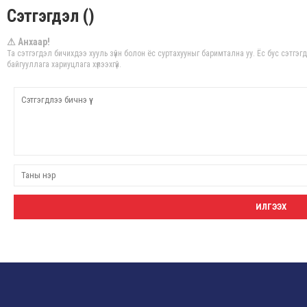
Сэтгэгдэл ()
⚠ Анхаар!
Та сэтгэгдэл бичихдээ хууль зүйн болон ёс суртахууныг баримтална уу. Ёс бус сэтгэ
байгууллага хариуцлага хүлээхгүй.