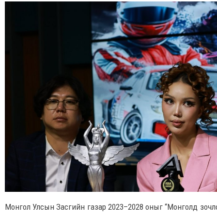
Монгол Улсын Засгийн газар 2023–2028 оныг “Монголд зочлох