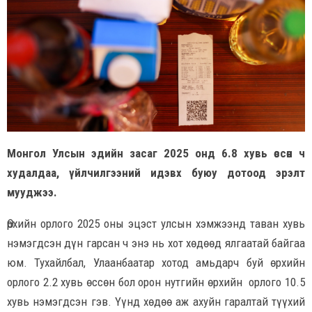
Монгол Улсын эдийн засаг 2025 онд 6.8 хувь өссөн ч
худалдаа, үйлчилгээний идэвх буюу дотоод эрэлт
мууджээ.
Өрхийн орлого 2025 оны эцэст улсын хэмжээнд таван хувь
нэмэгдсэн дүн гарсан ч энэ нь хот хөдөөд ялгаатай байгаа
юм. Тухайлбал, Улаанбаатар хотод амьдарч буй өрхийн
орлого 2.2 хувь өссөн бол орон нутгийн өрхийн орлого 10.5
хувь нэмэгдсэн гэв. Үүнд хөдөө аж ахуйн гаралтай түүхий