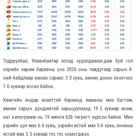
Тодррулбал, Улаанбаатар хотод худалдаалагдаж буй гол
нэрийн зарим барааны үнэ 2026 оны тавдугаар сарын 4-
ний байдлаар өмнөх сараас 3.3 хувь, өмнөх долоо хоногоос
1.0 хувиар өссөн байна.
Хамгийн өндөр өсөлттэй бараанд ямааны мах багтаж,
өмнөх сарын дундажтай харьцуулахад 19.5 хувиар өсөж,
нэг килограмм нь 19 мянга 626 төгрөгт хүрсэн байна. Мөн
үхрийн цул мах 6.6 хувь, үхрийн ястай мах 5.6 хувь, хонины
ястай мах 5.5 хувиар тус тус нэмэгджээ.