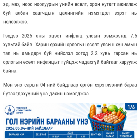
эд, мах, ноос ноолуурын үнийн өсөлт, орон нутагт ажиллаж
буй албан хаагчдын цалингийн нэмэгдэл зэрэг нь
нөлөөлжээ.
Гэхдээ 2025 оны эцэст инфляц улсын хэмжээнд 7.5
хувьтай байв. Харин өрхийн орлогын өсөлт улсын хүн амын
тал нь амьдарч буй нийслэл хотод 2.2 хувь гарсан нь
орлогын өсөлт инфляцыг гүйцэж чадахгүй байгааг харуулж
байна.
Мөн энэ сарын 04-ний байдлаар өргөн хэрэглээний бараа
бүтээгдэхүүний үнэ дахин нэмэгджээ.