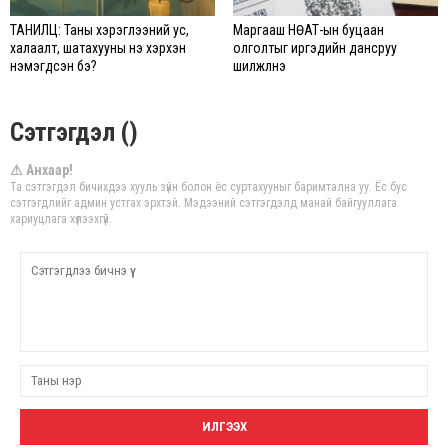
ТАНИЛЦ: Таны хэрэглээний ус,
Маргааш НӨАТ-ын буцаан
халаалт, шатахууны үнэ хэрхэн
олголтыг иргэдийн дансруу
нэмэгдсэн бэ?
шилжүүлнэ
Сэтгэгдэл ()
⚠ Анхаар!
Та сэтгэгдэл бичихдээ хууль зүйн болон ёс суртахууныг баримтална уу. Ёс бус
сэтгэгдлийг админ устгах эрхтэй. Мэдээний сэтгэгдэлд манай байгууллага
хариуцлага хүлээхгүй.