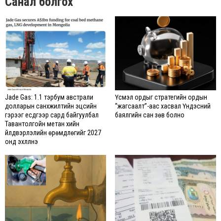
Санал болгох
Jade Gas: 1.1 тэрбум австрали
Үүсмэл ордыг стратегийн ордын
долларын санхүүжилтийн эцсийн
“жагсаалт”-аас хасвал Үндэсний
гэрээг есдүгээр сард байгуулбал
баялгийн сан зөв болно
Тавантолгойн метан хийн
үйлдвэрлэлийн өрөмдлөгийг 2027
онд эхлүүлнэ