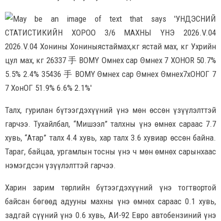
Талх, гурилан бүтээгдэхүүний үнэ мөн өссөн үзүүлэлттэй
гарчээ. Тухайлбал, “Мишээл” талхны үнэ өмнөх сараас 7.7
хувь, “Атар” талх 4.4 хувь, хар талх 3.6 хувиар өссөн байна.
Тараг, байцаа, ургамлын тосны үнэ ч мөн өмнөх сарынхаас
нэмэгдсэн үзүүлэлттэй гарчээ.
Харин зарим төрлийн бүтээгдэхүүний үнэ тогтвортой
байсан бөгөөд адууны махны үнэ өмнөх сараас 0.1 хувь,
задгай сүүний үнэ 0.6 хувь, АИ-92 Евро автобензиний үнэ