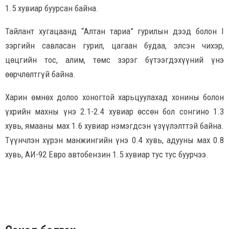
1.5 хувиар буурсан байна.
Тайлант хугацаанд “Алтан тариа” гурилын дээд болон I
зэргийн савласан гурил, цагаан будаа, элсэн чихэр,
цөцгийн тос, алим, төмс зэрэг бүтээгдэхүүний үнэ
өөрчлөлтгүй байна.
Харин өмнөх долоо хоногтой харьцуулахад хонины болон
үхрийн махны үнэ 2.1-2.4 хувиар өссөн бол сонгино 1.3
хувь, ямааны мах 1.6 хувиар нэмэгдсэн үзүүлэлттэй байна.
Түүнчлэн хүрэн манжингийн үнэ 0.4 хувь, адууны мах 0.8
хувь, АИ-92 Евро автобензин 1.5 хувиар тус тус буурчээ.