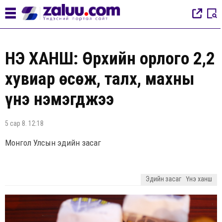
ҮНЭ ХАНШ: Өрхийн орлого 2,2
хувиар өсөж, талх, махны
үнэ нэмэгджээ
5 сар 8. 12:18
Монгол Улсын эдийн засаг
Эдийн засаг
Үнэ ханш