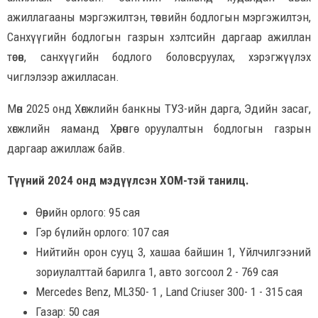
ажиллагааны мэргэжилтэн, төсвийн бодлогын мэргэжилтэн,
Санхүүгийн бодлогын газрын хэлтсийн даргаар ажиллан
төсөв, санхүүгийн бодлого боловсруулах, хэрэгжүүлэх
чиглэлээр ажилласан.
Мөн 2025 онд Хөгжлийн банкны ТУЗ-ийн дарга, Эдийн засаг,
хөгжлийн яаманд Хөрөнгө оруулалтын бодлогын газрын
даргаар ажиллаж байв.
Түүний 2024 онд мэдүүлсэн ХОМ-тэй танилц.
Өөрийн орлого: 95 сая
Гэр бүлийн орлого: 107 сая
Нийтийн орон сууц 3, хашаа байшин 1, Үйлчилгээний
зориулалттай барилга 1, авто зогсоол 2 - 769 сая
Mercedes Benz, ML350- 1 , Land Criuser 300- 1 - 315 сая
Газар: 50 сая