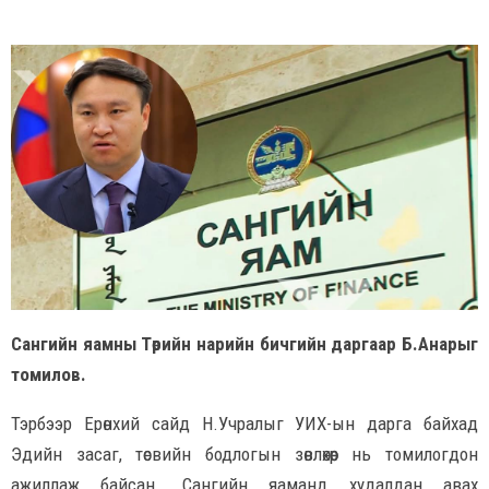
Сангийн яамны Төрийн нарийн бичгийн даргаар Б.Анарыг
томилов.
Тэрбээр Ерөнхий сайд Н.Учралыг УИХ-ын дарга байхад
Эдийн засаг, төсвийн бодлогын зөвлөхөөр нь томилогдон
ажиллаж байсан. Сангийн яаманд худалдан авах