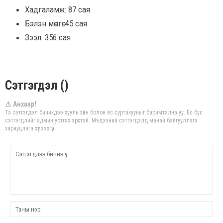
Хадгаламж: 87 сая
Бэлэн мөнгө: 45 сая
Зээл: 356 сая
Сэтгэгдэл ()
⚠ Анхаар!
Та сэтгэгдэл бичихдээ хууль зүйн болон ёс суртахууныг баримтална уу. Ёс бус
сэтгэгдлийг админ устгах эрхтэй. Мэдээний сэтгэгдэлд манай байгууллага
хариуцлага хүлээхгүй.