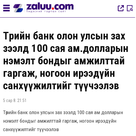
Төрийн банк олон улсын зах
зээлд 100 сая ам.долларын
нэмэлт бондыг амжилттай
гаргаж, ногоон ирээдүйн
санхүүжилтийг түүчээлэв
5 сар 8. 21:51
Төрийн банк олон улсын зах зээлд 100 сая ам.долларын
нэмэлт бондыг амжилттай гаргаж, ногоон ирээдүйн
санхүүжилтийг түүчээлэв