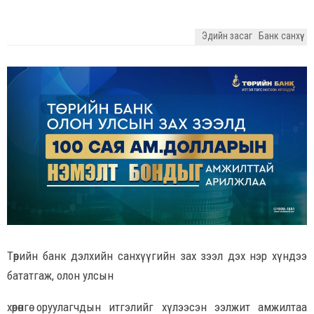
Эдийн засаг
Банк санхүү
Төрийн банк дэлхийн санхүүгийн зах зээл дэх нэр хүндээ
бататгаж, олон улсын
хөрөнгө оруулагчдын итгэлийг хүлээсэн ээлжит амжилтаа