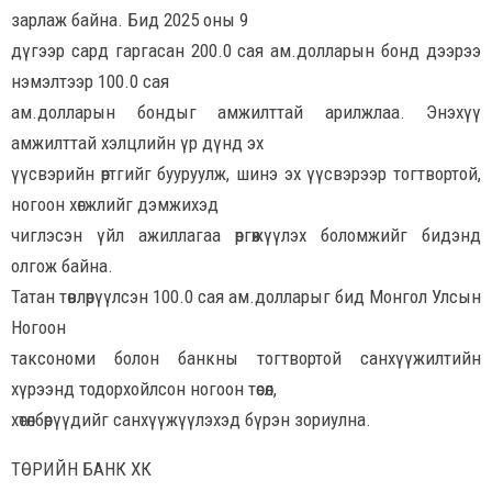
зарлаж байна. Бид 2025 оны 9
дүгээр сард гаргасан 200.0 сая ам.долларын бонд дээрээ
нэмэлтээр 100.0 сая
ам.долларын бондыг амжилттай арилжлаа. Энэхүү
амжилттай хэлцлийн үр дүнд эх
үүсвэрийн өртгийг бууруулж, шинэ эх үүсвэрээр тогтвортой,
ногоон хөгжлийг дэмжихэд
чиглэсэн үйл ажиллагаа өргөжүүлэх боломжийг бидэнд
олгож байна.
Татан төвлөрүүлсэн 100.0 сая ам.долларыг бид Монгол Улсын
Ногоон
таксономи болон банкны тогтвортой санхүүжилтийн
хүрээнд тодорхойлсон ногоон төсөл,
хөтөлбөрүүдийг санхүүжүүлэхэд бүрэн зориулна.
ТӨРИЙН БАНК ХК