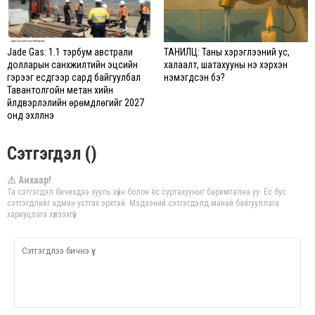
Jade Gas: 1.1 тэрбум австрали
ТАНИЛЦ: Таны хэрэглээний ус,
долларын санхүүжилтийн эцсийн
халаалт, шатахууны үнэ хэрхэн
гэрээг есдүгээр сард байгуулбал
нэмэгдсэн бэ?
Тавантолгойн метан хийн
үйлдвэрлэлийн өрөмдлөгийг 2027
онд эхлүүлнэ
Сэтгэгдэл ()
⚠ Анхаар!
Та сэтгэгдэл бичихдээ хууль зүйн болон ёс суртахууныг баримтална уу. Ёс бус
сэтгэгдлийг админ устгах эрхтэй. Мэдээний сэтгэгдэлд манай байгууллага
хариуцлага хүлээхгүй.