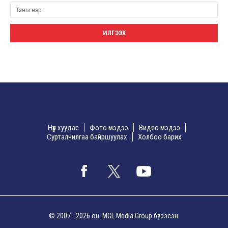
Нүүр хуудас
Фото мэдээ
Видео мэдээ
Сурталчилгаа байршуулах
Холбоо барих
© 2007 - 2026 он. MGL Media Group бүтээсэн.