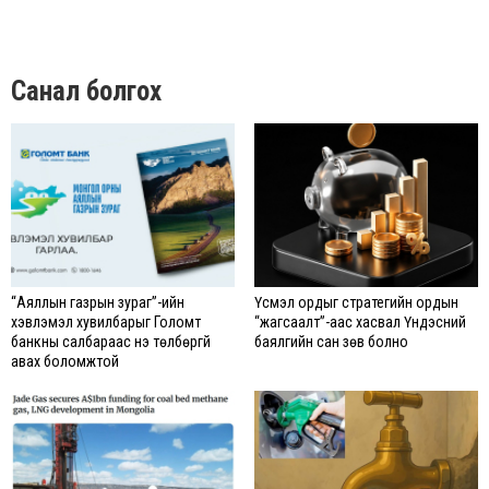
Санал болгох
“Аяллын газрын зураг”-ийн
Үүсмэл ордыг стратегийн ордын
хэвлэмэл хувилбарыг Голомт
“жагсаалт”-аас хасвал Үндэсний
банкны салбараас үнэ төлбөргүй
баялгийн сан зөв болно
авах боломжтой