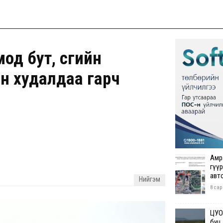
д бут, сөөгийн
өсөн худалдаа гарч
Амр
гүүр
авт
Нийгэм
8 сар
ЦУОШ
буц.