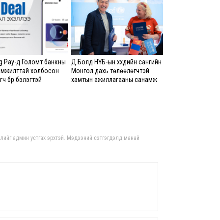
8 сар
Б.С
103
эрхлэ
 Pay-д Голомт банкны
Д.Болд НҮБ-ын хүүхдийн сангийн
8 сар
амжилттай холбосон
Монгол дахь төлөөлөгчтэй
ч бүр бэлэгтэй
хамтын ажиллагааны санамж
бичигт гарын үсэг зурлаа
Эрэ
8 сар
гдлийг админ устгах эрхтэй. Мэдээний сэтгэгдэлд манай
С.А
зал
бар
мэд
сис
8 сар 6. 16:54
“Хо