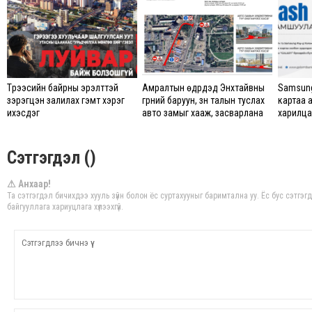
Түрээсийн байрны эрэлттэй
Амралтын өдрүүдэд Энхтайвны
Samsung
зэрэгцэн залилах гэмт хэрэг
гүүрний баруун, зүүн талын туслах
картаа 
ихэсдэг
авто замыг хааж, засварлана
харилцаг
Сэтгэгдэл ()
⚠ Анхаар!
Та сэтгэгдэл бичихдээ хууль зүйн болон ёс суртахууныг баримтална уу. Ёс бус сэтгэ
байгууллага хариуцлага хүлээхгүй.