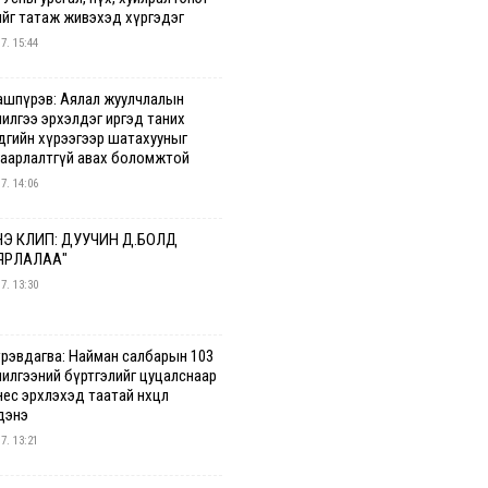
ийг татаж живэхэд хүргэдэг
 7. 15:44
ашпүрэв: Аялал жуулчлалын
чилгээ эрхэлдэг иргэд таних
дгийн хүрээгээр шатахууныг
гаарлалтгүй авах боломжтой
 7. 14:06
Э КЛИП: ДУУЧИН Д.БОЛД
ЯРЛАЛАА"
 7. 13:30
үрэвдагва: Найман салбарын 103
чилгээний бүртгэлийг цуцалснаар
ес эрхлэхэд таатай нөхцөл
дэнэ
 7. 13:21