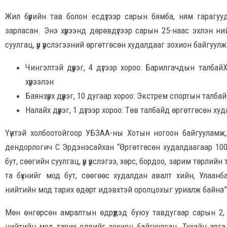
Жил бүрийн тав болон есдүгээр сарын бямба, ням гарагуу
зарласан. Энэ хүрээнд дөрөвдүгээр сарын 25-наас эхлэн н
суулгац, үр үрслэгээний өргөтгөсөн худалдааг зохион байгуул
Чингэлтэй дүүрэг, 4 дүгээр хороо: Барилгачдын талбайХ
хүрээлэн
Баянзүрх дүүрэг, 10 дугаар хороо: Экстрем спортын талбай
Налайх дүүрэг, 1 дүгээр хороо: Төв талбайд өргөтгөсөн х
Үүнтэй холбоотойгоор УБЗАА-ны Хотын ногоон байгууламж, 
дендорлогич С.Эрдэнэсайхан “Өргөтгөсөн худалдаагаар 100
бут, сөөгийн суулгац, үр үрслэгээ, хөрс, бордоо, зарим төрли
та бүхнийг мод бут, сөөгөөс худалдан авалт хийн, Улаанб
нийтийн мод тарих өдөрт идэвхтэй оролцохыг уриалж байна”
Мөн өнгөрсөн амралтын өдрүүдэд буюу тавдугаар сарын 2, 
нийтийн мод тарих өдрийг зохион байгуулсан. Тухайн арга