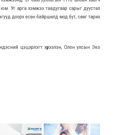
8 сар
н юм. Уг арга хэмжээ тавдугаар сарыг дуустал
агууд доорх есөн байршилд мод бут, сөөг тарих
Ц.С
хурл
кон
ахи
8 сар
/, Үндэсний цэцэрлэгт хүрээлэн, Олон улсын Эко
Замы
ноцт
хар
чөлөө
8 сар
Ний
шат
үлд
8 сар
Энэ
5,20