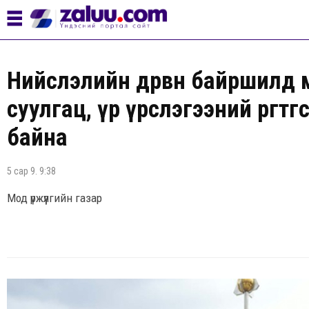
Нийслэлийн дөрвөн байршилд мо
суулгац, үр үрслэгээний өргөтг
байна
5 сар 9. 9:38
Мод үржүүлгийн газар