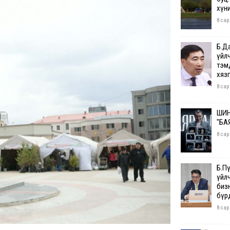
хүн
8 сар
Б.Д
үйл
тэм
хяз
8 сар
ШИН
"БА
8 сар
Б.П
үйл
бизн
бүр
8 сар