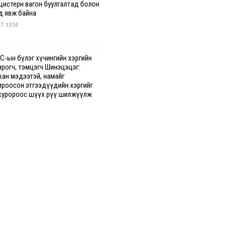
 цистерн вагон буулгалтад болон
д явж байна
 7. 13:10
С-ын бүлэг хүчингийн хэргийн
ирогч, тэмцэгч Шинэцэцэг:
хан мэдээтэй, намайг
ироосон этгээдүүдийн хэргийг
куророос шүүх рүү шилжүүлж
гааг сонслоо
гдрийн байдлаар ₮10000 доош
гээр шатахууны худалдан авалт
сэн 1500 баримт бүртгэгджээ
 7. 12:37
хуун олголтыг 50,000 төгрөгөөр
гаарласныг нэмэгдүүлж 100,000
өгт хүргэхээр судалж байгаа