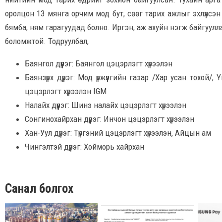
оролцон 13 мянга орчим мод бут, сөөг тарих ажлыг эхлүүлсэ
бямба, ням гарагуудад болно. Иргэн, аж ахуйн нэгж байгуулл
боломжтой. Тодруулбал,
Баянгол дүүрэг: Баянгол цэцэрлэгт хүрээлэн
Баянзүрх дүүрэг: Мод үржүүлгийн газар /Хар усан тохой
цэцэрлэгт хүрээлэн IGM
Налайх дүүрэг: Шинэ налайх цэцэрлэгт хүрээлэн
Сонгинохайрхан дүүрэг: Инчон цэцэрлэгт хүрээлэн
Хан-Уул дүүрэг: Түргэний цэцэрлэгт хүрээлэн, Айцын ам
Чингэлтэй дүүрэг: Хойморь хайрхан
Санал болгох