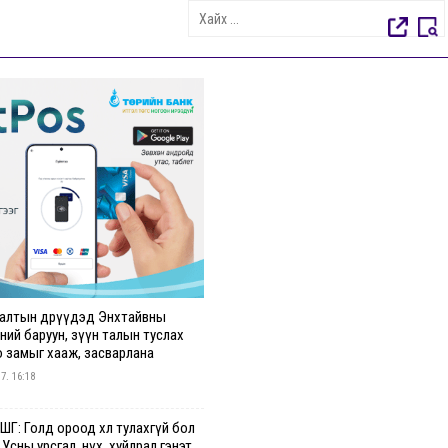
алтын өдрүүдэд Энхтайвны
ний баруун, зүүн талын туслах
о замыг хааж, засварлана
 7. 16:18
Г: Голд ороод хөл тулахгүй бол
 Усны урсгал, нүх, хуйлрал гэнэт