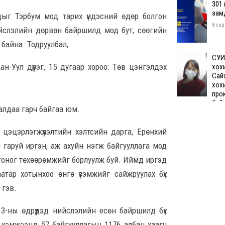
301
зам
дыг Тэрбум мод тарих үндэсний өдөр болгон
8 сар
ийслэлийн дөрвөн байршилд мод бут, сөөгийн
ж байна. Тодруулбал,
СУИ
ан-Уул дүүрэг, 15 дугаар хороо: Төв цэнгэлдэх
хох
Сай
хох
про
бай
удалдаа гарч байгаа юм.
8 сар 7. 12:50
цэцэрлэгжүүлэлтийн хэлтсийн дарга, Ерөнхий
Өчи
 гаруй иргэн, аж ахуйн нэгж байгууллага мод
дүн
хий
йн тоног төхөөрөмжийг борлуулж буй. Иймд иргэд
8 сар
аатар хотынхоо өнгө үзэмжийг сайжруулах бүх
 гэв.
Шата
хяз
3-ны өдрүүдэд нийслэлийн есөн байршилд бүх
төгр
 хэмжээнд 57 байгууллагын 1176 албан хаагч